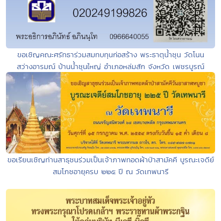
ขอเชิญคณะศรัทธาร่วมสมทบทุนก่อสร้าง พระธาตุน้ำชุน วัดโนน
สว่างอารมณ์ บ้านน้ำชุนใหญ่ อำเภอหล่มสัก จังหวัด เพชรบูรณ์
ขอเรียนเชิญท่านสาธุชนร่วมเป็นเจ้าภาพทอดผ้าป่าสามัคคี บูรณะเจดีย์
สมโภชอายุครบ ๒๒๕ ปี ณ วัดเทพนารี