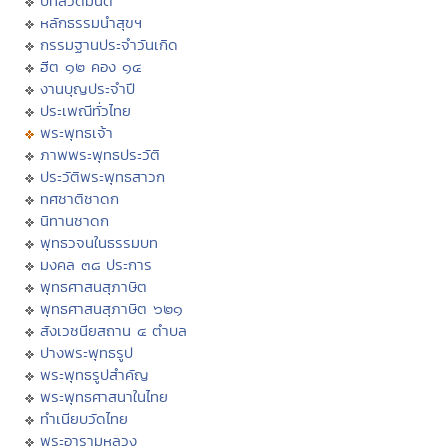
บทสวดมนต์
หลักธรรมนำสุขฯ
กรรมฐานประจำวันเกิด
ฮีต ๑๒ คอง ๑๔
งานบุญประจำปี
ประเพณีทั่วไทย
พระพุทธเจ้า
ภาพพระพุทธประวัติ
ประวัติพระพุทธสาวก
ทศชาติชาดก
นิทานชาดก
พุทธวจนในธรรมบท
มงคล ๓๘ ประการ
พุทธศาสนสุภาษิต
พุทธศาสนสุภาษิต ๖๒๑
สังเวชนียสถาน ๔ ตำบล
ปางพระพุทธรูป
พระพุทธรูปสำคัญ
พระพุทธศาสนาในไทย
ทำเนียบวัดไทย
พระอารามหลวง