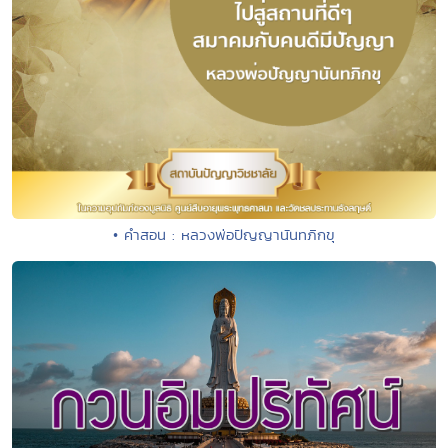
• คำสอน : หลวงพ่อปัญญานันทภิกขุ