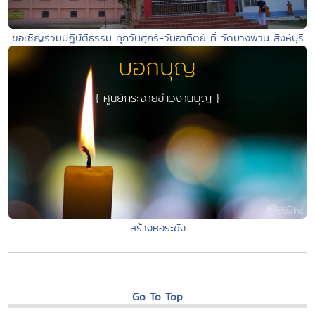
ขอเชิญร่วมปฎิบัติธรรม ทุกวันศุกร์-วันอาทิตย์ ที่ วัดบางพาน สิงห์บุรี
สร้างหอระฆัง
Go To Top