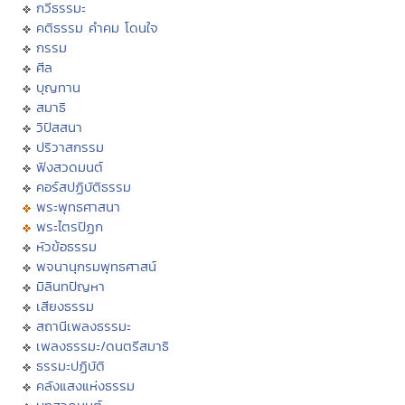
กวีธรรมะ
คติธรรม คำคม โดนใจ
กรรม
ศีล
บุญทาน
สมาธิ
วิปัสสนา
ปริวาสกรรม
ฟังสวดมนต์
คอร์สปฏิบัติธรรม
พระพุทธศาสนา
พระไตรปิฏก
หัวข้อธรรม
พจนานุกรมพุทธศาสน์
มิลินทปัญหา
เสียงธรรม
สถานีเพลงธรรมะ
เพลงธรรมะ/ดนตรีสมาธิ
ธรรมะปฏิบัติ
คลังแสงแห่งธรรม