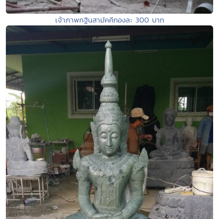
เจ้าภาพกฐินสามัคคีกองละ 300 บาท