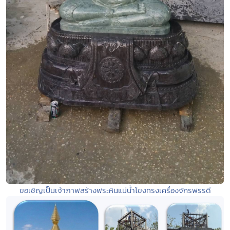
ขอเชิญเป็นเจ้าภาพสร้างพระหินแม่น้ำโขงทรงเครื่องจักรพรรดิ์