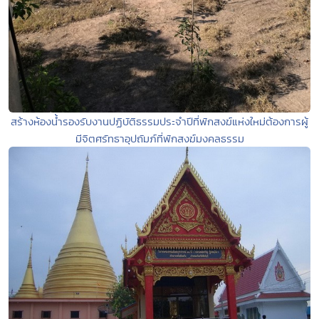
สร้างห้องน้ำรองรับงานปฏิบัติธรรมประจำปีที่พักสงฆ์แห่งใหม่ต้องการผู้
มีจิตศรัทธาอุปถัมภ์ที่พักสงฆ์มงคลธรรม