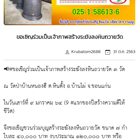
ขอเชิญร่วมเป็นเจ้าภาพสร้างระฆังลงหินถวายวัด
Krubatom2688
31 ต.ค. 2563
📢#ขอเชิญร่วมเป็นเจ้าภาพสร้างระฆังลงหินถวายวัด ๓ วัด
ณ วัดป่าบ้านหนองฮี ต.หินตั้ง อ.บ้านไผ่ จ.ขอนแก่น
ในวันเสาร์ที่ ๙ มกราคม ๖๔ (9 #แรกของปีสร้างความดีให้
ชีวิต)
จึงขอเชิญชวนร่วมบุญสร้างระฆังลงหินถวายวัด ขนาด ๗ กำ
ใบละ ๔๐,๐๐๐ บาท งบประมาณ ๑๒๐,๐๐๐ บาท หรือ