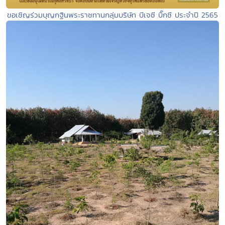
ขอเชิญร่วมบุญกฐินพระราชทานกลุ่มบริษัท บีเจซี บิ๊กซี ประจำปี 2565