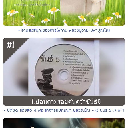
• อานิสงส์บุญของการให้ทาน หลวงปู่จาม มหาปุญโญ
• ซีดีชุด อริยสัจ 4 พระอาจารย์ปัญญา นีลวณฺโณ - (( ขันธ์ 5 )) # 1