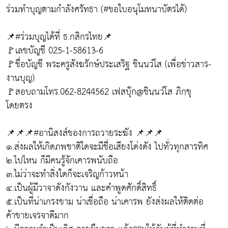
ร่วมทำบุญตามกำลังศรัทธา (#ขอใบอนุโมทนาบัตรได้)
📌#ร่วมบุญได้ที่ ธ.กสิกรไทย📌
🚩เลขบัญชี 025-1-58613-6
🚩ชื่อบัญชี พระครูสังฆรักษ์ประเสริฐ ชินฺนวํโส (เพื่อข่าวสาร-
งานบุญ)
🚩สอบถามโทร.062-8244562 เฟสบุ๊ก@ชินฺนวํโส ภิกฺขุ
โดยตรง
📌📌📌#อานิสงส์ของการถวายระฆัง 📌📌📌
๑.ส่งผลให้เกิดภพชาติใดจะมีชื่อเสียงโด่งดัง ไปทั่วทุกสารทิศ
๒.ไปไหน ก็มีคนรู้จักเคารพนับถือ
๓.ไม่ว่าจะทำสิ่งใดก็จะเจริญก้าวหน้า
๔.เป็นผู้มีวาจาดังกังวาน และคำพูดศักดิ์สิทธิ์
๕.เป็นที่น่าเกรงขาม น่าเชื่อถือ น่าเคารพ ยังส่งผลให้ติดต่อ
ค้าขายเจรจาดีมาก