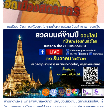
ขอเรียนเชิญท่านผู้ใจบุญใจกุศลทั้งหลายร่วมเป็นเจ้าภาพทอดกฐิน
สำนักงานพระพุทธศาสนาแห่งชาติ เชิญชวนสวดมนต์ข้ามปีออนไลน์ ที่
บ้านพร้อมกันทั่วโลก ชมสดได้ทาง Facebook Live สำนักงานพระพุทธ