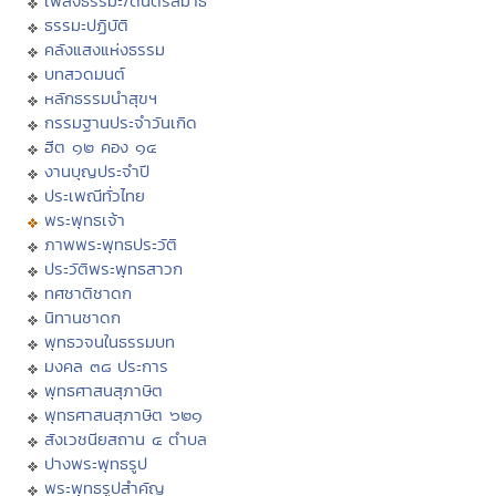
เพลงธรรมะ/ดนตรีสมาธิ
ธรรมะปฏิบัติ
คลังแสงแห่งธรรม
บทสวดมนต์
หลักธรรมนำสุขฯ
กรรมฐานประจำวันเกิด
ฮีต ๑๒ คอง ๑๔
งานบุญประจำปี
ประเพณีทั่วไทย
พระพุทธเจ้า
ภาพพระพุทธประวัติ
ประวัติพระพุทธสาวก
ทศชาติชาดก
นิทานชาดก
พุทธวจนในธรรมบท
มงคล ๓๘ ประการ
พุทธศาสนสุภาษิต
พุทธศาสนสุภาษิต ๖๒๑
สังเวชนียสถาน ๔ ตำบล
ปางพระพุทธรูป
พระพุทธรูปสำคัญ