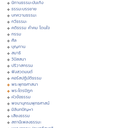
นิทานธรรมะบันเทิง
ธรรมะบรรยาย
บทความธรรมะ
กวีธรรมะ
คติธรรม คำคม โดนใจ
กรรม
ศีล
บุญทาน
สมาธิ
วิปัสสนา
ปริวาสกรรม
ฟังสวดมนต์
คอร์สปฏิบัติธรรม
พระพุทธศาสนา
พระไตรปิฏก
หัวข้อธรรม
พจนานุกรมพุทธศาสน์
มิลินทปัญหา
เสียงธรรม
สถานีเพลงธรรมะ