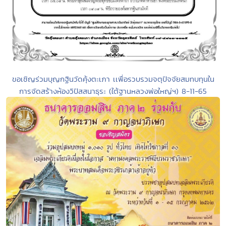
ขอเชิญร่วมบุญกฐินวัดคุ้งตะเภา เเพื่อรวบรวมจตุปัจจัยสมทบทุนใน
การจัดสร้างห้องวิปัสสนาธุระ (ใต้ฐานหลวงพ่อใหญ่ฯ) 8-11-65