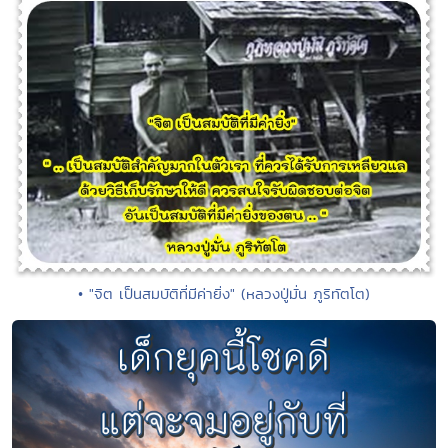
• "จิต เป็นสมบัติที่มีค่ายิ่ง" (หลวงปู่มั่น ภูริทัตโต)