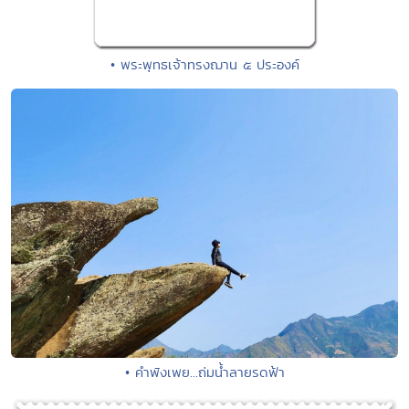
• พระพุทธเจ้าทรงฌาน ๕ ประองค์
• คำพังเพย...ถ่มน้ำลายรดฟ้า