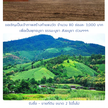
ขอเชิญเป็นเจ้าภาพสร้างกำแพงวัด จำนวน 80 ช่องละ 3,000 บาท
เพื่อเป็นพุทธบูชา ธรรมะบูชา สังฆบูชา ด่วนๆๆๆ
รับซื้อ - ขายที่ดิน ขนาด 2 ไร่ขึ้นไป