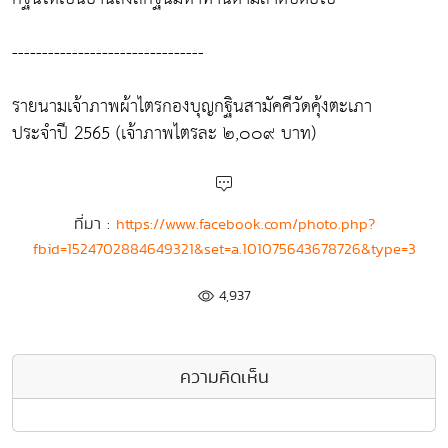
--------------------------------
รายนามเจ้าภาพผ้าไตรกองบุญกฐินสามัคคีวัดคุ้งตะเภา
ประจำปี 2565 (เจ้าภาพไตรละ ๒,๐๐๙ บาท)
ที่มา :
https://www.facebook.com/photo.php?
fbid=1524702884649321&set=a.101075643678726&type=3
4,937
ความคิดเห็น