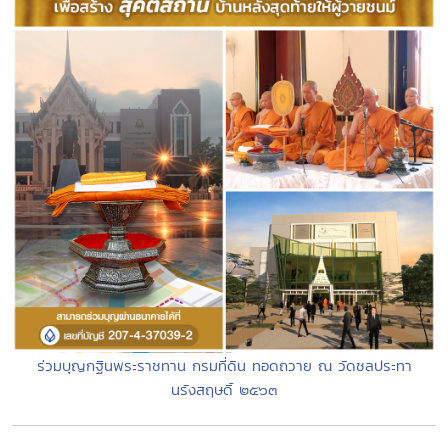
ร่วมบุญกฐินพระราชทาน กรมที่ดิน ทอดถวาย ณ วัดชลประทา
นรังสฤษดิ์ ๒๕๖๓