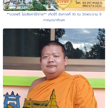
**บวชฟรี ไม่เสียค่าใช้จ่าย** เทิดไท้ รัชกาลที่ 10 ณ วัดพระราม 9
กาญจนาภิเษก