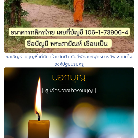
ขอเชิญร่วมบุญซื้อที่ดินสร้างวัดป่า กับที่พักสงฆ์พุทธบารมีพระสมเด็จ
องค์ปฐมบรมครู