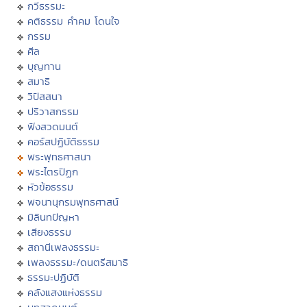
กวีธรรมะ
คติธรรม คำคม โดนใจ
กรรม
ศีล
บุญทาน
สมาธิ
วิปัสสนา
ปริวาสกรรม
ฟังสวดมนต์
คอร์สปฏิบัติธรรม
พระพุทธศาสนา
พระไตรปิฏก
หัวข้อธรรม
พจนานุกรมพุทธศาสน์
มิลินทปัญหา
เสียงธรรม
สถานีเพลงธรรมะ
เพลงธรรมะ/ดนตรีสมาธิ
ธรรมะปฏิบัติ
คลังแสงแห่งธรรม