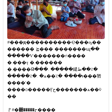
#���ԭ����������Ҿ���ҧ��
������ ⪴��� �������պ��
�����Ѵ�������ǹ����
�.���ҭ �.������
�.����Թ���. �����繾ط��٪�
�����٪�. �ѧ��٪� ����ŧ���㹾
����ʹ�
����ö�����Ӻح�������ѧ��ѷ
��
🚩#�͹�����ح����