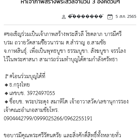
หาเจ้าภาพสร้างพระสีวลีจำนวน 3 องค์ด่วนๆ
�͡�������ͧ
5 ส.ค. 2565
#ขอเชิญร่วมเป็นเจ้าภาพสร้างพระสีวลี โชดลาภ บารมีศรี
บรม ถวายวัดสามชัืยวนาราม ต.สำราญ อ.สามชัย
จ.กาฬสินธุ์. เพื่อเป็นพุทธบูชา ธรรมบูชา. สังฆบูชา จรรโลง
ไว้ในพระศาสนา สามารถร่วมทำบุญได้ตามกำลังศรัทธา
🚩#โอนร่วมบุญได้ที่
🔸ธ.กรุงไทย
🔸เลขบช. 3972497055
🔸ชื่อบช. พระประดุง สมาหิโต เจ้าอาวาสวัด/เลขานุการรอง
เจ้าคณะอำเภอสามชัยโทร.
0904442799/0999025266/0962255191
ขอบารมีคุณพระศรีรัตนตรัย และสิ่งศักดิ์สิทธิ์ทั้งหลายทั่ว