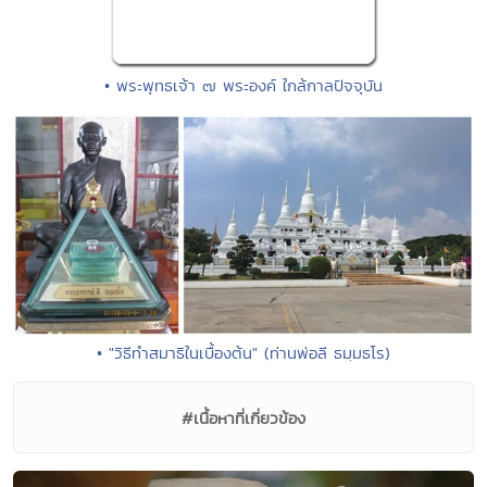
• พระพุทธเจ้า ๗ พระองค์ ใกล้กาลปัจจุบัน
• "วิธีทำสมาธิในเบื้องต้น" (ท่านพ่อลี ธมฺมธโร)
#เนื้อหาที่เกี่ยวข้อง