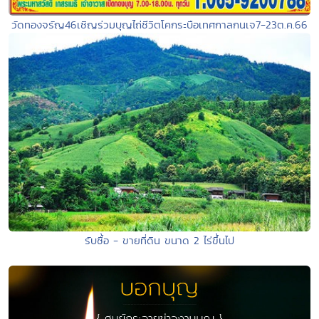
วัดทองจรัญ46เชิญร่วมบุญไถ่ชีวิตโคกระบือเทศกาลกนเจ7-23ต.ค.66
รับซื้อ - ขายที่ดิน ขนาด 2 ไร่ขึ้นไป