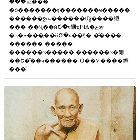
���ҡž���
�ô�������ʧ�������ҹ�����
������ջѭ������մǧ����繸
��� ��Ҷ֧��йԾ�ҹ㹪ҵԻѨ�غѹ
�ҡ�ѧ���֧��йԾ�ҹ��§� �ͤ����
������ �����
������ҡ����� ������ҡ�㹪
��Ե�ͧ��ҹ������¹Ѻ��Ѵ����繵
���ͭ