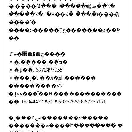
�.����Թ���. �����繾ط��٪�
�����٪�. �ѧ��٪� ����ŧ���㹾
����ʹ�
����ö�����Ӻح�������ѧ��ѷ
��
🚩#�͹�����ح����
🔸�.�����¸��ҵ�
🔸�Ţ��. 3972497055
🔸���ͺ�. ��л�дا ������
���������Ѵ/
�Ţҹء���ͧ��Ҥ�������������
��. 0904442799/0999025266/0962255191
�ͺ���դس�������ѵ�����
�������ѡ����Է��������·�