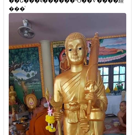
��Ե�ͧ��ҹ������¹Ѻ��Ѵ����繵
���ͭ