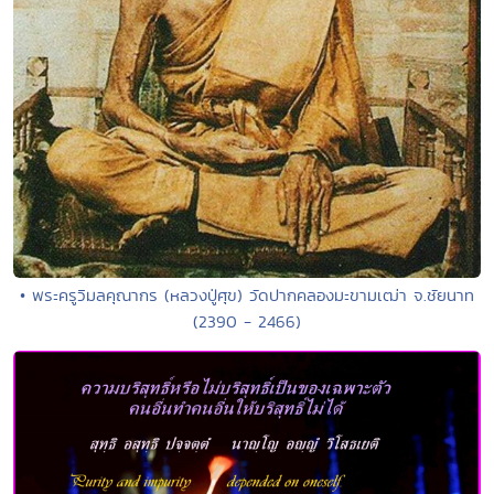
• พระครูวิมลคุณากร (หลวงปู่ศุข) วัดปากคลองมะขามเฒ่า จ.ชัยนาท
(2390 - 2466)