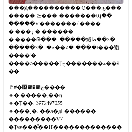
���ԭ����������Ҿ���ҧ���
����� ⪴��� �������պ��
�����Ѵ�������ǹ����
�.���ҭ �.������
�.����Թ���. �����繾ط��٪�
�����٪�. �ѧ��٪� ����ŧ���㹾
����ʹ�
����ö�����Ӻح�������ѧ��ѷ
��
🚩#�͹�����ح����
🔸�.�����¸��ҵ
🔸�Ţ��. 3972497055
🔸���ͺ�. ��л�дا ������
���������Ѵ/
�Ţҹء���ͧ��Ҥ�������������