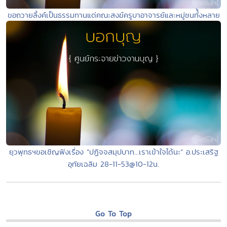
ขอถวายลิ้งค์เป็นธรรมทานแด่คณะสงฆ์ครูบาอาจารย์และหมู่ชนทั้้งหลาย
ยุวพุทธฯขอเชิญฟังเรื่อง “ปฏิจจสมุปบาท...เราเข้าใจได้นะ” อ.ประเสริฐ
อุทัยเฉลิม 28-11-53@10-12น.
Go To Top