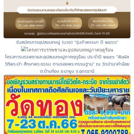
รับสมัครการอุปสมบทหมู่ (บวช) "รุ่นจำพรรษา ปี ๒๕๖๖"
โครงการบรรพชาและอุปสมบทหมู่ภาคฤดูร้อน ประจำปี ๒๕๕๖ "สัมผัส
วิถีพระป่า ศึกษาพระธรรม ตามรอยพระกรรมฐาน" ณ วัดป่านาคำน้อย
ต.บ้านก้อง อ.นายูง จ.อุดรธานี