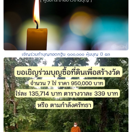
เชิญร่วมทำบุญทอดกฐิน ๑๐๐,๐๐๐ หุ้นบุญ ปี ๕๓