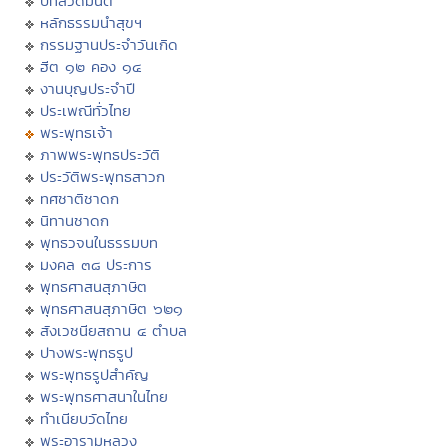
บทสวดมนต์
หลักธรรมนำสุขฯ
กรรมฐานประจำวันเกิด
ฮีต ๑๒ คอง ๑๔
งานบุญประจำปี
ประเพณีทั่วไทย
พระพุทธเจ้า
ภาพพระพุทธประวัติ
ประวัติพระพุทธสาวก
ทศชาติชาดก
นิทานชาดก
พุทธวจนในธรรมบท
มงคล ๓๘ ประการ
พุทธศาสนสุภาษิต
พุทธศาสนสุภาษิต ๖๒๑
สังเวชนียสถาน ๔ ตำบล
ปางพระพุทธรูป
พระพุทธรูปสำคัญ
พระพุทธศาสนาในไทย
ทำเนียบวัดไทย
พระอารามหลวง