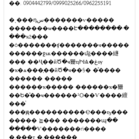
��. 0904442799/0999025266/0962255191
�ͺ���դس�������ѵ�����
�������ѡ����Է��������·�
���ҡž���
�ô�������ʧ�������ҹ�����
������ջѭ������մǧ����繸
��� ��Ҷ֧��йԾ�ҹ㹪ҵԻѨ�غѹ
�ҡ�ѧ���֧��йԾ�ҹ��§� �ͤ����
������ �����
������ҡ����� ������ҡ�㹪
��Ե�ͧ��ҹ������¹Ѻ��Ѵ����繵
���ͭ
���ԭ����������Ҿ���ҧ���
����� ⪴��� �������պ��
�����Ѵ�������ǹ����
�.���ҭ �.������