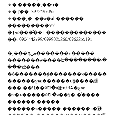
🔸�.�����¸��ҵ�
🔸�Ţ��. 3972497055
🔸���ͺ�. ��л�дا ������
���������Ѵ/
�Ţҹء���ͧ��Ҥ�������������
��. 0904442799/0999025266/0962255191
�ͺ���դس�������ѵ�����
�������ѡ����Է��������·�
���ҡž���
�ô�������ʧ�������ҹ�����
������ջѭ������մǧ����繸
��� ��Ҷ֧��йԾ�ҹ㹪ҵԻѨ�غѹ
�ҡ�ѧ���֧��йԾ�ҹ��§� �ͤ����
������ �����
������ҡ����� ������ҡ�㹪