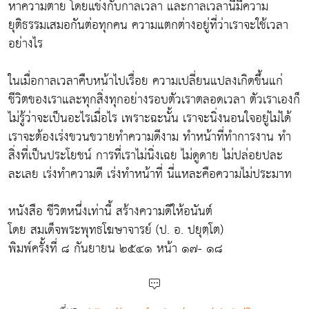
หาความตาย โดยแข่งกับกาลเวลา และกาลเวลานี้มีความ
ยุติธรรมเสมอกันต่อทุกคน ความแตกต่างอยู่ที่ว่าเราจะใช้เวลา
อย่างไร
ในเมื่อกาลเวลาคืบหน้าไปเรื่อย ความเปลี่ยนแปลงเกิดขึ้นแก่
ชีวิตของเราและทุกสิ่งทุกอย่างรอบตัวเราตลอดเวลา ตัวเราเองก็
ไม่รู้ว่าจะเป็นอะไรเมื่อไร เพราะฉะนั้น เราจะนิ่งนอนใจอยู่ไม่ได้
เราจะต้องเร่งขวนขวายทำความดีงาม ทำหน้าที่ทำการงาน ทำ
สิ่งที่เป็นประโยชน์ การที่เราไม่นิ่งเฉย ไม่ดูดาย ไม่ปล่อยปละ
ละเลย เร่งทำความดี เร่งทำหน้าที่ นี่แหละคือความไม่ประมาท
หนังสือ ชีวิตหนึ่งเท่านี้ สร้างความดีให้อนันต์
โดย สมเด็จพระพุทธโฆษาจารย์ (ป. อ. ปยุตฺโต)
พิมพ์ครั้งที่ ๘ กันยายน ๒๕๔๑ หน้า ๑๗- ๑๘