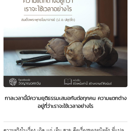
กาลเวลานี้มีความยุติธรรมเสมอกันต่อทุกคน ความแตกต่าง
อยู่ที่ว่าเราจะใช้เวลาอย่างไร
ความจริงในเรื่อง เกิด แก่ เจ็บ ตาย คือเรื่องของอนิจจัง ที่แปล