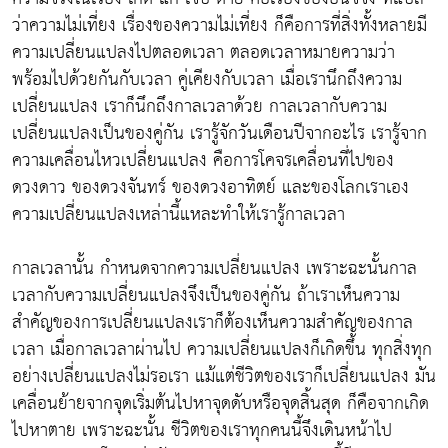
ว่าความไม่เที่ยง เรื่องของความไม่เที่ยง ก็คือการที่สิ่งทั้งหลายมี
ความเปลี่ยนแปลงไปตลอดเวลา ตลอดเวลาหมายความว่า
พร้อมไปด้วยกันกับเวลา คู่เคียงกับเวลา เมื่อเรานึกถึงความ
เปลี่ยนแปลง เราก็นึกถึงกาลเวลาด้วย กาลเวลากับความ
เปลี่ยนแปลงเป็นของคู่กัน เรารู้จักวันเดือนปีจากอะไร เรารู้จาก
ความเคลื่อนไหวเปลี่ยนแปลง คือการโคจรเคลื่อนที่ไปของ
ดวงดาว ของดวงจันทร์ ของดวงอาทิตย์ และของโลกเราเอง
ความเปลี่ยนแปลงเหล่านี้แหละทำให้เรารู้กาลเวลา
กาลเวลานั้น กำหนดจากความเปลี่ยนแปลง เพราะฉะนั้นกาล
เวลากับความเปลี่ยนแปลงจึงเป็นของคู่กัน ถ้าเราเห็นความ
สำคัญของการเปลี่ยนแปลงเราก็ต้องเห็นความสำคัญของกาล
เวลา เมื่อกาลเวลาผ่านไป ความเปลี่ยนแปลงก็เกิดขึ้น ทุกสิ่งทุก
อย่างเปลี่ยนแปลงไม่รอเรา แม้แต่ชีวิตของเราก็เปลี่ยนแปลง มัน
เคลื่อนย้ายจากจุดเริ่มต้นไปหาจุดดับหรือจุดสิ้นสุด ก็คือจากเกิด
ไปหาตาย เพราะฉะนั้น ชีวิตของเราทุกคนนี้จึงเดินหน้าไป