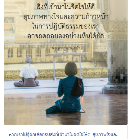
หากเราไม่รู้จักเลือกรับสิ่งที่เข้ามาในจิตใจให้ดี สุขภาพใจและ