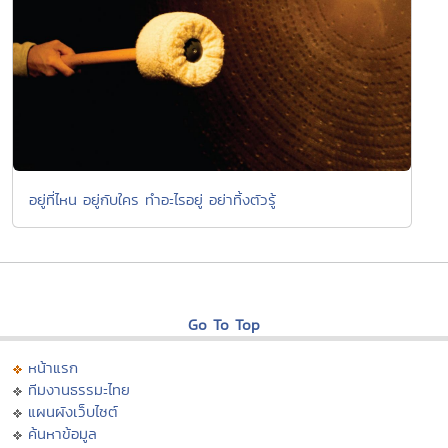
อยู่ที่ไหน อยู่กับใคร ทำอะไรอยู่ อย่าทิ้งตัวรู้
Go To Top
หน้าแรก
ทีมงานธรรมะไทย
แผนผังเว็บไซต์
ค้นหาข้อมูล