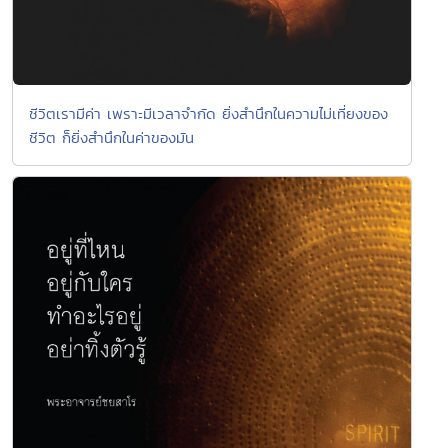
ชีวิตเรามีค่า เพราะมีเวลาจำกัด ยิ่งสำนึกในความไม่เที่ยงของ
ชีวิต ก็ยิ่งสำนึกในค่าของมัน