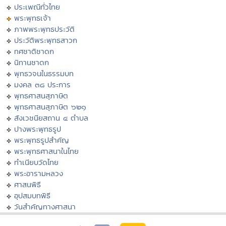
ประเพณีทั่วไทย
พระพุทธเจ้า
ภาพพระพุทธประวัติ
ประวัติพระพุทธสาวก
ทศชาติชาดก
นิทานชาดก
พุทธวจนในธรรมบท
มงคล ๓๘ ประการ
พุทธศาสนสุภาษิต
พุทธศาสนสุภาษิต ๖๒๑
สังเวชนียสถาน ๔ ตำบล
ปางพระพุทธรูป
พระพุทธรูปสำคัญ
พระพุทธศาสนาในไทย
ทำเนียบวัดไทย
พระอารามหลวง
ศาสนพิธี
อุปสมบทพิธี
วันสำคัญทางศาสนา