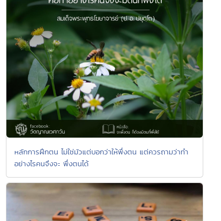
หลักการฝึกตน ไม่ใช่มัวแต่บอกว่าให้พึ่งตน แต่ควรถามว่าทำ
อย่างไรคนจึงจะ พึ่งตนได้