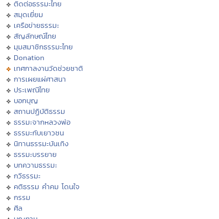
ติดต่อธรรมะไทย
สมุดเยี่ยม
เครือข่ายธรรมะ
สัญลักษณ์ไทย
มุมสมาชิกธรรมะไทย
Donation
เทศกาลงานวัดช่วยชาติ
การเผยแผ่ศาสนา
ประเพณีไทย
บอกบุญ
สถานปฏิบัติธรรม
ธรรมะจากหลวงพ่อ
ธรรมะกับเยาวชน
นิทานธรรมะบันเทิง
ธรรมะบรรยาย
บทความธรรมะ
กวีธรรมะ
คติธรรม คำคม โดนใจ
กรรม
ศีล
บุญทาน