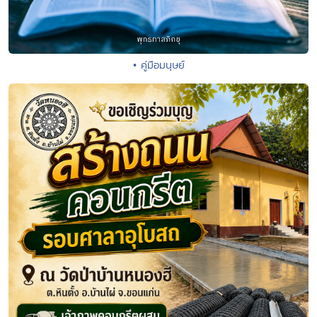
• คู่มือมนุษย์