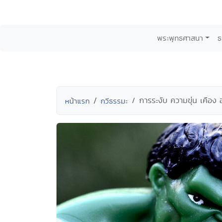
พระพุทธศาสนา
ธ
การระงับ ความขุ่น เคือง
หน้าแรก
กวีธรรมะ