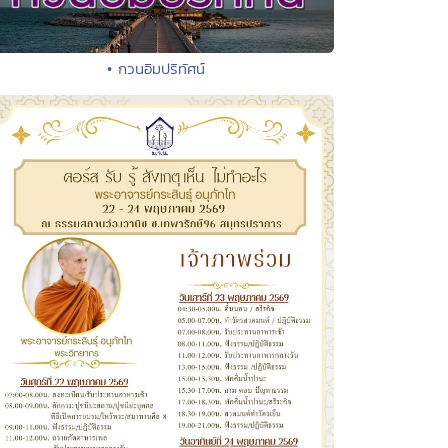
• กวนอิมปริทัศน์