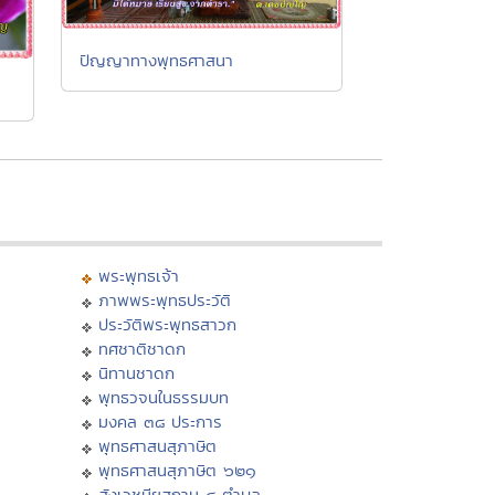
ปัญญาทางพุทธศาสนา
พระพุทธเจ้า
ภาพพระพุทธประวัติ
ประวัติพระพุทธสาวก
ทศชาติชาดก
นิทานชาดก
พุทธวจนในธรรมบท
มงคล ๓๘ ประการ
พุทธศาสนสุภาษิต
พุทธศาสนสุภาษิต ๖๒๑
สังเวชนียสถาน ๔ ตำบล