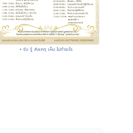
• รับ รู้ สังเกตุ เห็น ไม่ทำอะไร