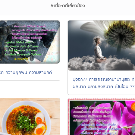
#เนื้อหาที่เกี่ยวข้อง
ัก ความผูกพัน ความสามัคคี
ปุจฉา?? การเจริญอานาปานุสติ ที่
ผลมาก มีอานิสงส์มาก เป็นไฉน ??