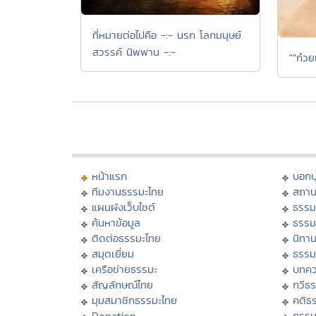
ที่หมายต่อไปคือ -:- นรก โลกมนุษย์
สวรรค์ นิพพาน -:-
""ก๋วย
หน้าแรก
บอก
ทีมงานธรรมะไทย
สถาน
แผนผังเว็บไซต์
ธรรม
ค้นหาข้อมูล
ธรรม
ติดต่อธรรมะไทย
นิทาน
สมุดเยี่ยม
ธรรม
เครือข่ายธรรมะ
บทคว
สัญลักษณ์ไทย
กวีธ
มุมสมาชิกธรรมะไทย
คติธ
Donation
กรร