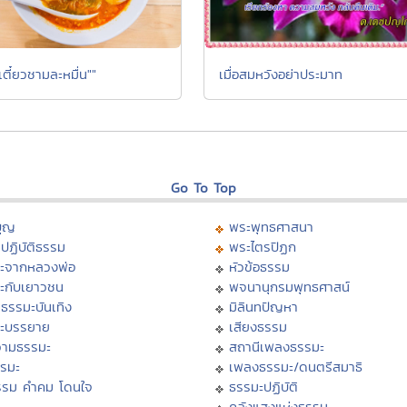
เตี๋ยวชามละหมื่น""
เมื่อสมหวังอย่าประมาท
Go To Top
บุญ
พระพุทธศาสนา
ปฏิบัติธรรม
พระไตรปิฏก
ะจากหลวงพ่อ
หัวข้อธรรม
ะกับเยาวชน
พจนานุกรมพุทธศาสน์
ธรรมะบันเทิง
มิลินทปัญหา
ะบรรยาย
เสียงธรรม
ามธรรมะ
สถานีเพลงธรรมะ
รรมะ
เพลงธรรมะ/ดนตรีสมาธิ
รรม คำคม โดนใจ
ธรรมะปฏิบัติ
ม
คลังแสงแห่งธรรม