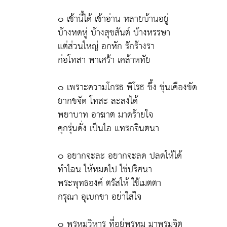
๐ เช้านี้ได้ เข้าอ่าน หลายบ้านอยู่
บ้างหดหู่ บ้างสุขสันต์ บ้างหรรษา
แต่ส่วนใหญ่ อกหัก รักร้างรา
ก่อโทสา พาเศร้า เคล้าหทัย
๐ เพราะความโกรธ พิโรธ ขึ้ง ขุ่นเคืองขัด
ยากขจัด โทสะ ละลงได้
พยาบาท อาฆาต มาดร้ายใจ
คุกรุ่นดั่ง เป็นไอ แทรกจินตนา
๐ อยากจะละ อยากจะลด ปลดให้ได้
ทำไฉน ให้หมดไป ใช่ปริศนา
พระพุทธองค์ ตรัสให้ ใช้เมตตา
กรุณา อุเบกขา อย่าใส่ใจ
๐ พรหมวิหาร ที่อยู่พรหม มาพรมจิต