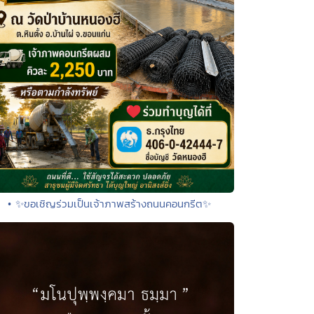
• ✨ขอเชิญร่วมเป็นเจ้าภาพสร้างถนนคอนกรีต✨