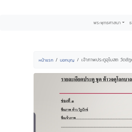
พระพุทธศาสนา
ธ
เจ้าภาพประตูอุโบสถ วัดชั
หน้าแรก
บอกบุญ