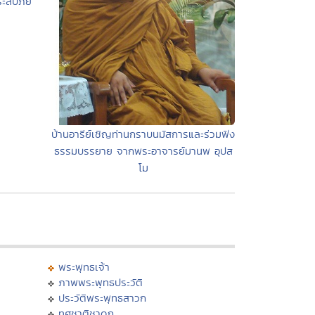
ประสบภัย
บ้านอารีย์เชิญท่านกราบนมัสการและร่วมฟัง
ธรรมบรรยาย จากพระอาจารย์มานพ อุปส
โม
พระพุทธเจ้า
ภาพพระพุทธประวัติ
ประวัติพระพุทธสาวก
ทศชาติชาดก