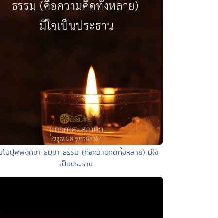
มโนปุพฺพงฺคมา ธมฺมา ธรรม (คือความคิดทั้งหลาย) มีใจ
เป็นประธาน