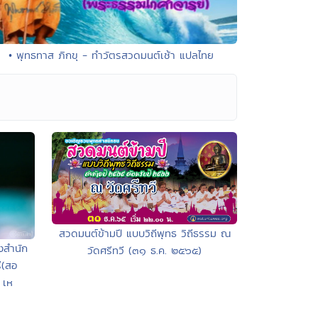
• พุทธทาส ภิกขุ - ทำวัตรสวดมนต์เช้า แปลไทย
สวดมนต์ข้ามปี แบบวิถีพุทธ วิถีธรรม ณ
งสำนัก
วัดศรีทวี (๓๑ ธ.ค. ๒๕๖๕)
ี(สอ
 เห