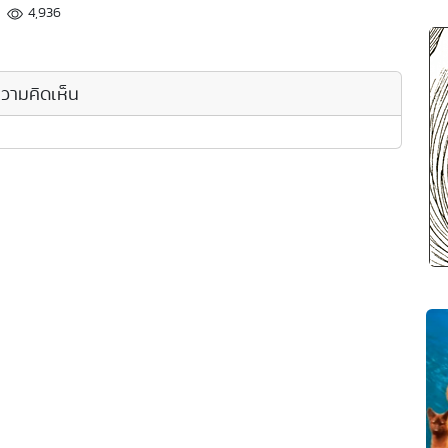
4,936
วามคิดเห็น