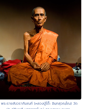
 พระราชสังวราภิมณฑ์ (หลวงปู่โต๊ะ อินฺทสุวณฺโณ) วัด