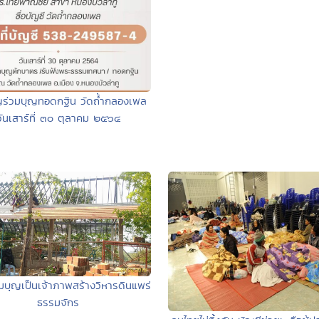
ญร่วมบุญทอดกฐิน วัดถ้ำกลองเพล
วันเสาร์ที่ ๓๐ ตุลาคม ๒๕๖๔
มบุญเป็นเจ้าภาพสร้างวิหารดินแพร่
ธรรมจักร