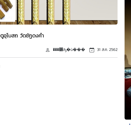
ตูอุโบสถ วัดชัฏดงคำ
���͸ԡ�ù���
31 ส.ค. 2562
พ
•