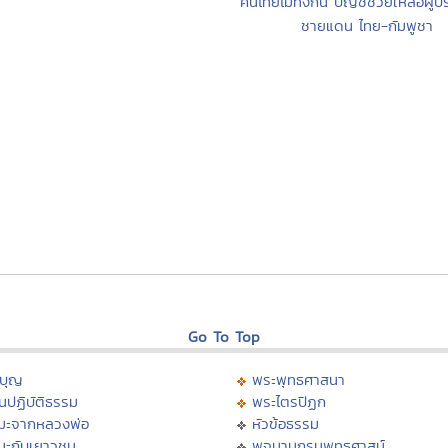
คนไทยไม่ทิ้งกัน บัญชีช่วยเหลือผู้
ชายแดน ไทย-กัมพูชา
Go To Top
บุญ
พระพุทธศาสนา
นปฏิบัติธรรม
พระไตรปิฏก
มะจากหลวงพ่อ
หัวข้อธรรม
มะกับเยาวชน
พจนานุกรมพุทธศาสน์