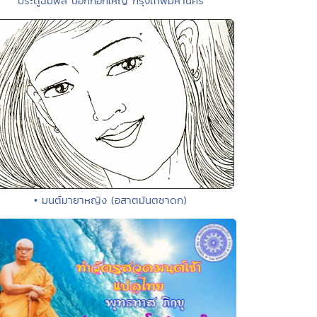
ประดู่ฉิมพลี บอกกอกใหญ่ กรุงเทพมหานคร
• มนต์มายาหญิง (อสาตมันตชาดก)