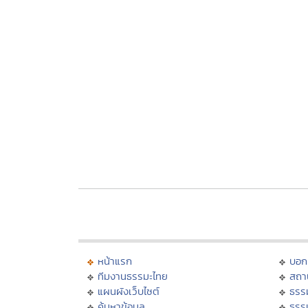
หน้าแรก
บอก
ทีมงานธรรมะไทย
สถา
แผนผังเว็บไซต์
ธรร
ค้นหาข้อมูล
ธรร