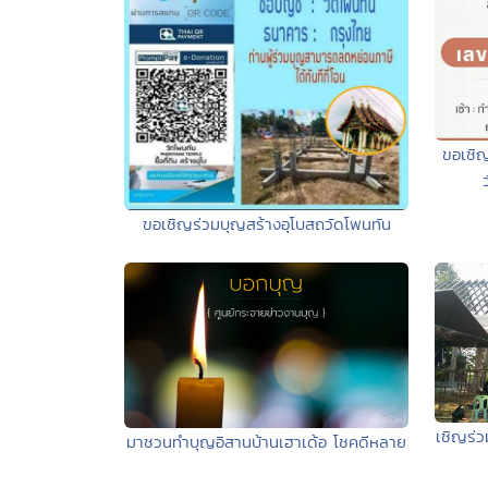
ขอเชิ
ขอเชิญร่วมบุญสร้างอุโบสถวัดโพนทัน
เชิญร่ว
มาชวนทำบุญอิสานบ้านเฮาเด้อ โชคดีหลาย