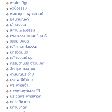
พระไตรปิฏก
หัวข้อธรรม
พจนานุกรมพุทธศาสน์
มิลินทปัญหา
เสียงธรรม
สถานีเพลงธรรมะ
เพลงธรรมะ/ดนตรีสมาธิ
ธรรมะปฏิบัติ
คลังแสงแห่งธรรม
บทสวดมนต์
หลักธรรมนำสุขฯ
กรรมฐานประจำวันเกิด
ฮีต ๑๒ คอง ๑๔
งานบุญประจำปี
ประเพณีทั่วไทย
พระพุทธเจ้า
ภาพพระพุทธประวัติ
ประวัติพระพุทธสาวก
ทศชาติชาดก
นิทานชาดก