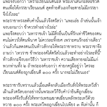
แพะจึงบอกว่า "เพราะเรียนมนต์นะสิ พระเจ้าเสนกะสละชีวิต
ตนเพื่อให้ภรรยาเรียนมนต์ สุดท้ายตัวเองก็จะตายไม่มีภรรยา
จึงโง่ไงละ"
พระราชาทรงสดับคำนั้นแล้วจึงตรัสว่า "แพะเอ๋ย ถ้าเช่นนั้นเจ้า
จงบอกมาว่า ข้าควรทำอย่างไรล่ะ"
แพะจึงตอบว่า "มหาราชเจ้า ไม่มีสิ่งอื่นเป็นที่รักเท่าชีวิตของตน
คนไม่ควรให้ตนพินาศ ไม่ควรละทิ้งยศ เพราะคนรักอย่างเดียว"
ว่าแล้วก็แสดงตนเป็นท้าวสักกะให้พระราชาทราบ พระราชาจึง
ถามว่า "เทวราช ข้าพระองค์ได้ตรัสไปแล้วจะทำอย่างไรละที่นี้"
ท้าวสักกะจึงบอกวิธีว่า "มหาราชเจ้า ความเสียหายจะไม่มีแก่
พวกท่านทั้ง ๒ ถ้าพระองค์บอกว่า ค่ายกครูมีอยู่ว่า ใครจะ
เรียนมนต์ต้องถูกเฆี่ยนตี ๑๐๐ ครั้ง นางจะไม่เรียนเอง"
พระราชารับทราบแล้วเมื่อเสด็จกลับเมืองรับสั่งให้พระเทวีเข้า
เฝ้าแล้วตรัสบอกอย่างนั้นพระเทวีก็รับคำว่ายินดีถูกเฆี่ยน
พระองค์จึงรับสั่งให้ทหารเพชฌฆาตเฆี่ยนหลังพระเทวีด้วย
หวาย ๑๐๐ ครั้ง พระเทวีพอถูกเฆี่ยนไปเพียง ๓ ทีเท่านั้น ก็