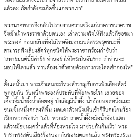
ของตนแล้วคงจะไปรายงานให้สหายเราทำลายมิตรภาพเสีย
แล้วละ ภัยกำลังจะเกิดขึ้นแก่พวกเรา"
พวกนาคทหารจึงกลับไปรายงานความจริงแก่นาคราชนาคราช
จึงเข้าเฝ้าพระราชาด้วยตนเอง เล่าความจริงให้ฟังแล้วก็ขอขมา
พระองค์ ก่อนกลับเพื่อไถ่โทษจึงมอบมนต์สรรพรุตชนะที่
สามารถฟังเสียงสัตว์ทุกชนิดให้พระราชาพร้อมกำชับว่า
"สหายมนต์นี้มีค่ายิ่ง ท่านอย่าให้ใครเป็นอันขาด ถ้าท่านจะ
มอบให้ใครแล้ว ท่านต้องฆ่าตัวตายด้วยการกระโดดเข้ากองไฟ"
ตั้งแต่นั้นมา พระเจ้าเสนกะก็ทรงสำราญกับการฟังเสียงสัตว์
พูดคุยกัน วันหนึ่งพระองค์ประทับที่ท้องพระโรง เสวยของ
เคี้ยวจิ้มน้ำผึ้งน้ำอ้อยอยู่ บังเอิญมีน้ำผึ้ง น้ำอ้อยหยดหนึ่งและ
ขนมชิ้นหนึ่งตกลงที่พื้น มดแดงตัวหนึ่งเห็นเข้าก็รีบตะโกนร้อง
เรียกพวกพ้องว่า "เอ้ย..พวกเรา ถาดน้ำผึ้งหม้อน้ำอ้อยแตก
แล้วหม้อขนมคว่ำแล้วที่ท้องพระโรง มาช่วยกันกินเร็ว" พระ
ราชาทรงสดับเสียงร้องบอกกันของมดแดงแล้ว ทรงพระสรวล