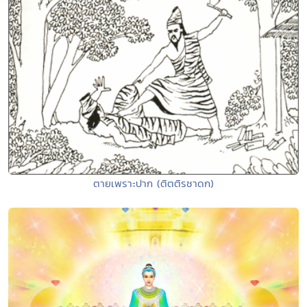
ตายเพราะปาก (ติตติรชาดก)