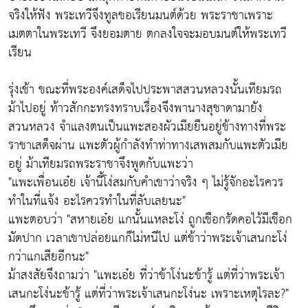
จริงให้ฟัง พระเทวีจึงทูลขอเรียนมนต์ด้วย พระราชาเพราะ
เมตตาในพระเทวี จึงยอมตาย ตกลงใจจะมอบมนต์ให้พระเทวี
เรียน
รุ่งเช้า ขณะที่พระองค์เสด็จไปประพาสสวนหลวงนั้นเทียมรถ
ม้าไปอยู่ ท้าวสักกะทรงทราบเรื่องจึงพานางสุชาดามายัง
สวนหลวง จำแลงตนเป็นแพะสองผัวเมียยืนอยู่ข้างทางที่พระ
ราชาเสด็จผ่าน แพะตัวผู้กำลังทำท่าทางเสพสมกับแพะตัวเมีย
อยู่ ม้าเทียมรถพระราชาจึงพูดกับแพะว่า
"แพะเพื่อนเอ๋ย เจ้านี้โง่สมกับคำเขาว่าจริง ๆ ไม่รู้จักอะไรควร
ทำในที่แจ้ง อะไรควรทำในที่ลับเลยนะ"
แพะตอบว่า "สหายเอ๋ย แกนั้นแหละโง่ ถูกเชือกรัดคอไว้มีเชือก
มัดปาก เวลาเขาปล่อยแกก็ไม่หนีไป แต่ข้าว่าพระเจ้าเสนกะโง่
กว่าแกเสียอีกนะ"
ม้าสงสัยจึงถามว่า "แพะเอ๋ย ที่ว่าข้าโง่นะข้ารู้ แต่ที่ว่าพระเจ้า
เสนกะโง่นะข้ารู้ แต่ที่ว่าพระเจ้าเสนกะโง่นะ เพราะเหตุไรละ?"