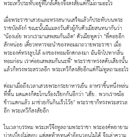
พระเทวีประทับอยู่ที่ใกล้เคียงจึงสงสัยแต่ก็ไม่ถามอะไร
เมื่อพระราชาเสวยและทรงสนานเสร็จแล้วก็ประทับบนพระ
ราชบัลลังก์ ขณะนั้นมีแมลงวันตัวผู้กับตัวเมียสนทนากันว่า
"น้องเอ๋ย พวกเรามาเสพสมกันเถิด" ตัวเมียพูดว่า "พี่คอยอีก
สักหน่อย เดี๋ยวทหารจะนำของหอมมาถวายพระราชา เมื่อ
พระองค์ทรงลูบไล้ ผงของหอมจักตกลงมา ฉันจักไปทากลิ่น
หอมก่อน เราค่อยเสพสมกันนะพี่" พระราชาทรงสดับเสียงนั้น
แล้วก็ทรงพระสรวลอีก พระเทวีก็สงสัยอีกแต่ก็ไม่ทูลถามอะไร
ต่อมาเมื่อถึงเวลาเสวยพระกระยาหารเย็น อาหราชิ้นหนึ่งหล่น
ที่พื้น มดแดงก็ตะโกนร้องเรียกกันอีกว่า "เฮ้ย.. พวกเราหม้อ
ข้าวแตกแล้ว มาช่วยกันกินเร็วโว้ย" พระราชาก็ทรงพระสรวล
อีก พระเทวีก็สงสัยอีก
ในเวลาบรรทม พระเทวีจึงทูลถามพระราชา พระองค์พยายาม
บ่ายเบี่ยงไม่ตอบ แต่สุดท้ายทนคำอ้อนวอนไม่ได้ จึงเล่าความ