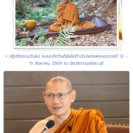
• ปฏิบัติธรรมวันแม่ แบบเจโตวิมุติอันไม่กำเริบ(แก่นพรหมจรรย์) 12 -
15 สิงหาคม 2569 ณ ปัณฑิตารมย์สระบุรี