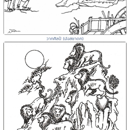
วาทศิลป์ (มังสชาดก)