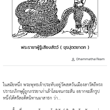
พระราชาผู้รู้เสียงสัตว์ ( ขุรปุตตชาดก )
DhammathaiTeam
ในสมัยหนึ่ง พระพุทธเจ้าประทับอยู่วัดเชตวันเมืองสาวัตถีทรง
ปรารภภิกษุผู้ถูกภรรยาเก่าเล้าโลมจนกระสัน อยากจะสึกรูป
หนึ่งได้ตรัสอดีตนิทานมาสาธก ว่า...