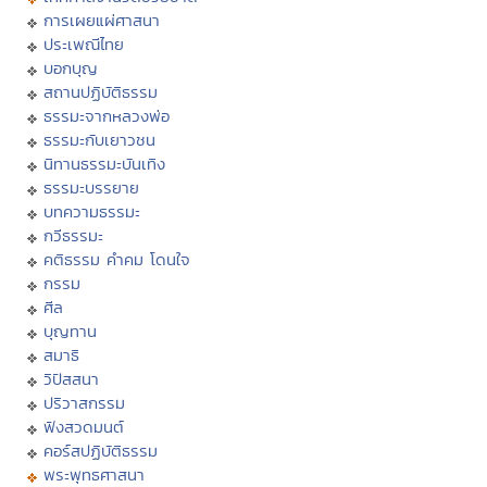
การเผยแผ่ศาสนา
ประเพณีไทย
บอกบุญ
สถานปฏิบัติธรรม
ธรรมะจากหลวงพ่อ
ธรรมะกับเยาวชน
นิทานธรรมะบันเทิง
ธรรมะบรรยาย
บทความธรรมะ
กวีธรรมะ
คติธรรม คำคม โดนใจ
กรรม
ศีล
บุญทาน
สมาธิ
วิปัสสนา
ปริวาสกรรม
ฟังสวดมนต์
คอร์สปฏิบัติธรรม
พระพุทธศาสนา