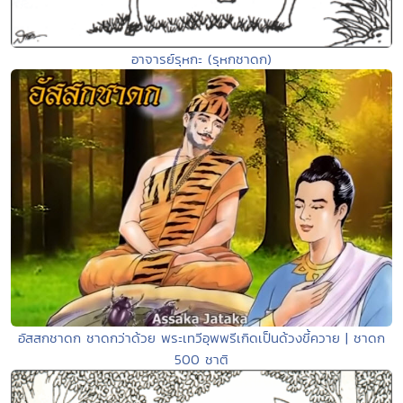
อาจารย์รุหกะ (รุหกชาดก)
อัสสกชาดก ชาดกว่าด้วย พระเทวีอุพพรีเกิดเป็นด้วงขี้ควาย | ชาดก
500 ชาติ