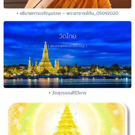
• อธิบายการเจริญมรรค - พระอาจารย์ต้น_05092020
• วัดสุวรรณคีรีวิหาร