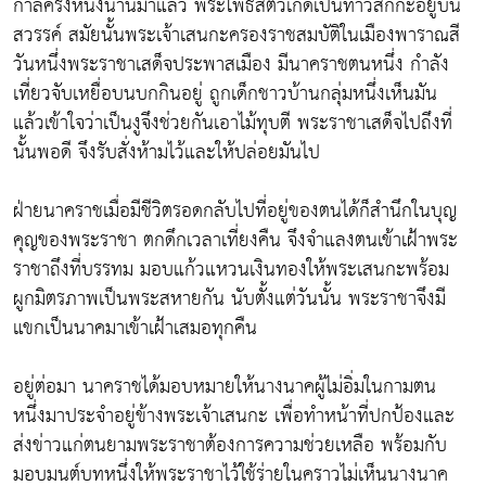
กาลครั้งหนึ่งนานมาแล้ว พระโพธิสัตว์เกิดเป็นท้าวสักกะอยู่บน
สวรรค์ สมัยนั้นพระเจ้าเสนกะครองราชสมบัติในเมืองพาราณสี
วันหนึ่งพระราชาเสด็จประพาสเมือง มีนาคราชตนหนึ่ง กำลัง
เที่ยวจับเหยื่อบนบกกินอยู่ ถูกเด็กชาวบ้านกลุ่มหนึ่งเห็นมัน
แล้วเข้าใจว่าเป็นงูจึงช่วยกันเอาไม้ทุบตี พระราชาเสด็จไปถึงที่
นั้นพอดี จึงรับสั่งห้ามไว้และให้ปล่อยมันไป
ฝ่ายนาคราชเมื่อมีชีวิตรอดกลับไปที่อยู่ของตนได้ก็สำนึกในบุญ
คุญของพระราชา ตกดึกเวลาเที่ยงคืน จึงจำแลงตนเข้าเฝ้าพระ
ราชาถึงที่บรรทม มอบแก้วแหวนเงินทองให้พระเสนกะพร้อม
ผูกมิตรภาพเป็นพระสหายกัน นับตั้งแต่วันนั้น พระราชาจึงมี
แขกเป็นนาคมาเข้าเฝ้าเสมอทุกคืน
อยู่ต่อมา นาคราชได้มอบหมายให้นางนาคผู้ไม่อิ่มในกามตน
หนึ่งมาประจำอยู่ข้างพระเจ้าเสนกะ เพื่อทำหน้าที่ปกป้องและ
ส่งข่าวแก่ตนยามพระราชาต้องการความช่วยเหลือ พร้อมกับ
มอบมนต์บทหนึ่งให้พระราชาไว้ใช้ร่ายในคราวไม่เห็นนางนาค