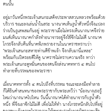
ตนนั้น
อยู่มาวันหนึ่งพระเจ้าเสนกะเสด็จประพาสสวนหลวงพร้อมด้วย
บริวาร ขณะลงเล่นน้ำในสระ นางนาคเห็นงูน้ำตัวหนึ่งจึงแปลง
ร่างเป็นงูเสพสมกันอยู่ พระราชาเมื่อไม่ทรงเห็นนางนาคจึงร่าย
มนต์เห็นนางนาคกำลังทำอนาจารอยู่จึงใช้ซีกไม่ไผ่ตี นางนาค
โกรธจึงกลับคืนที่นาคพิภพรายงานในนาคราชทราบว่า
"พระเจ้าเสนกะสหายท่านตีข้าพเจ้า จึงกลับมานี่แหละ"
พร้อมกับเปิดรอยตีให้ดู นาคราชไม่ทราบความจริง หาว่า
พระเจ้าเสนกะดูหมิ่นคนของตนจึงส่งนาคทหาร ๔ ตนไป
ทำลายที่บรรทมของพระราชา
เมื่อนาคทหารทั้ง ๔ ตนไปถึงที่บรรทม ขณะจะลงมือทำลาย
ก็ได้ยินคำสนทนาของพระราชากับพระเทวีว่า "น้องนางเธอรู้
ไหมว่านางนาคไปไหน วันนี้นางนาคได้ทำอนาจารกับงูน้ำตัว
หนึ่ง พี่จึงเอาซีกไม้ไผ่ตี เพื่อไม่ให้ทำ นางโกรธหนีกลับไปที่อยู่