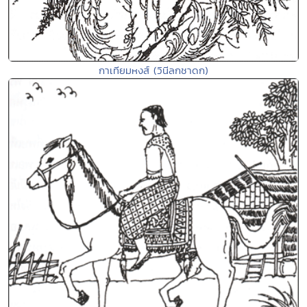
กาเทียมหงส์ (วินีลกชาดก)