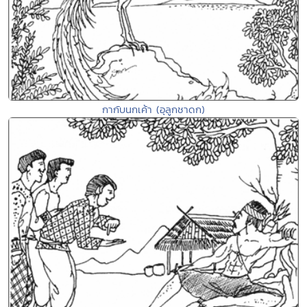
กากับนกเค้า (อุลูกชาดก)