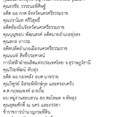
คุณธงชัย วรรธนะพิศิษฐ์
อดีต ผอ.กกต.จังหวัดนครศรีธรรมราช
คุณปราโมท ศรีวิสุทธิ์
อดีตท้องถิ่นจังหวัดนครศรีธรรมราช
คุณบุญชอบ พัฒนสงค์ อดีตนายอำเภอทุ่งสง
คุณสกล ถาวระ
อดีตปลัดอำเภอเมืองนครศรีธรรมราช
คุณนนท์ สิทธิ์ประศาสน์
การไฟฟ้าฝ่ายผลิตแห่งประเทศไทย จ.สุราษฎร์ธานี
คุณวีระพัฒน์ ทับทุ่ง
อดีต ผอ.กองคลัง อบต.นาทราย
คุณวิฑูรย์ อิสระพิทักษ์กุล และครอบครัว
ด.ต.กฤษณพงค์ ฉายกิ้ม
ผบ.หมู่งานสอบสวน สภ.ตะโหมด จ.พัทลุง
คุณอุดมศักดิ์ ณ นคร และภรรยา
ข้าราชการบำนาญกรมที่ดิน