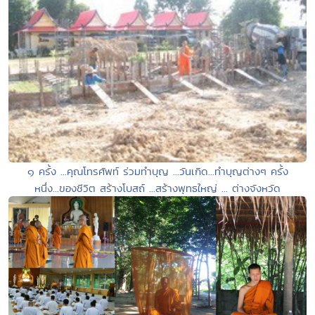
๑ ครั้ง ...คุณโทรศัพท์ ร่วมทำบุญ ...วันเกิด...ทำบุญต่างๆ ครั้ง
หนึ่ง...ของชีวิต สร้างโบสถ์ ...สร้างพุทธใหญ่ ... ต่างจังหวัด