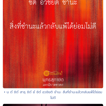
• น ตํ ชิตํ สาธุ ชิตํ ยํ ชิตํ อวชิยติ ชำนะ สิ่งที่ชำนะแล้วกลับแพ้ได้ย่อม
ไม่ดี