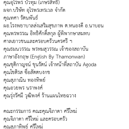
คุณอุไรพร บัวทุม (เกษรสิทธิ์)
ผจก.บริษัท อุไรพรเทรเวล จำกัด
คุณทศา รัตนพันธ์
ผอ.โรงพยาบาลส่งเสริมสุขภาพ ต.หนองดี อ.นาบอน
คุณพรพรรณ อิทธิศักดิ์สกุล ผู้พิพากษาสมทบ
ศาลเยาวชนและครอบครัวนครศรี ฯ
คุณธมนวรรณ พรหมสุวรรณ เจ้าของสถาบัน
ภาษาอังกฤษ (English By Thamonwan)
คุณชุติกาญจน์ ขุนรัตน์ เจ้าหน้าที่สถาบัน Agoda
คุณโชติรส ซื่อสัตตบงกช
คุณสุภาณิน ทองทิพย์
คุณอวยพร นราพงศ์
คุณรุ่งรัศมี วุฒิพงศ์ ร้านแผนไทยฉวาง
คณะกรรมการ คณะคุณจิภาดา ศรีใหม่
คุณจิภาดา ศรีใหม่ และครอบครัว
คุณสุภาทิพย์ ศรีใหม่