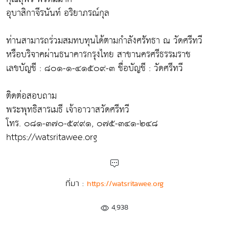
อุบาสิกาจีรนันท์ อริยาภรณ์กุล
ท่านสามารถร่วมสมทบทุนได้ตามกำลังศรัทธา ณ วัดศรีทวี
หรือบริจาคผ่านธนาคารกรุงไทย สาขานครศรีธรรมราช
เลขบัญชี : ๘๐๑-๑-๔๑๕๐๙-๓ ชื่อบัญชี : วัดศรีทวี
ติดต่อสอบถาม
พระพุทธิสารเมธี เจ้าอาวาสวัดศรีทวี
โทร. ๐๘๑-๓๗๐-๕๙๙๑, ๐๗๕-๓๔๑-๒๔๘
https://watsritawee.org
ที่มา :
https://watsritawee.org
4,938