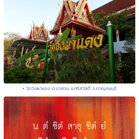
• วัดวังผาแดง ต.นาสวน อ.ศรีสวัสดิ์ จ.กาญจนบุรี