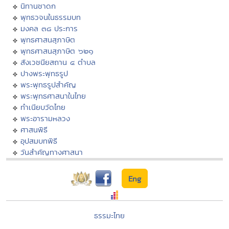
นิทานชาดก
พุทธวจนในธรรมบท
มงคล ๓๘ ประการ
พุทธศาสนสุภาษิต
พุทธศาสนสุภาษิต ๖๒๑
สังเวชนียสถาน ๔ ตำบล
ปางพระพุทธรูป
พระพุทธรูปสำคัญ
พระพุทธศาสนาในไทย
ทำเนียบวัดไทย
พระอารามหลวง
ศาสนพิธี
อุปสมบทพิธี
วันสำคัญทางศาสนา
Eng
ธรรมะไทย