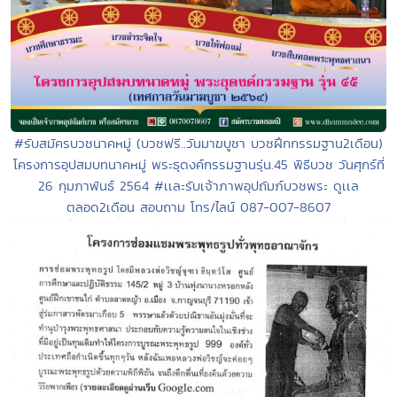
#รับสมัครบวชนาคหมู่ (บวชฟรี..วันมาฆบูชา บวชฝึกกรรมฐาน2เดือน)
โครงการอุปสมบทนาคหมู่ พระธุดงค์กรรมฐานรุ่น.45 พิธีบวช วันศุกร์ที่
26 กุมภาพันธ์ 2564 #เเละรับเจ้าภาพอุปถัมภ์บวชพระ ดูเเล
ตลอด2เดือน สอบถาม โทร/ไลน์ 087-007-8607