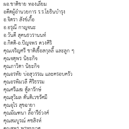
ผอ.ชาติชาย ทองเลี่ยม
อดีตผู้อำนวยการ ร.ร.โยธินบำรุง
อ.จิตรา สังข์เกื้อ
อ.อรุณี กาญจนะ
อ.วันดี สุคนธวรานนท์
อ.กิตติ-อ.ปัญจพร ดวงศิริ
คุณเจริญศรี ชาติเชื้อสกุลลี้ และลูก ๆ
คุณจตุพร นิยะกิจ
คุณภาวิตา นิยะกิจ
คุณอรทัย บ่อสุวรรณ และครอบครัว
คุณอรพิมวลี ศิริธรรม
คุณศรีเมฆ ตู้ลารักษ์
คุณสุวิมล ตันติเวชรัศมี
คุณอุไร สุขฉายา
คุณมัณฑนา ลี้อารีย์วงศ์
คุณสมบูรณ์ คชสิงห์
คุณสุพร พรหมมาศ