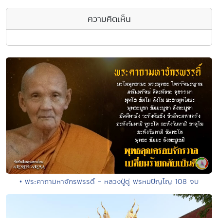
ความคิดเห็น
• พระคาถามหาจักรพรรดิ์ - หลวงปู่ดู่ พรหมปัญโญ 108 จบ