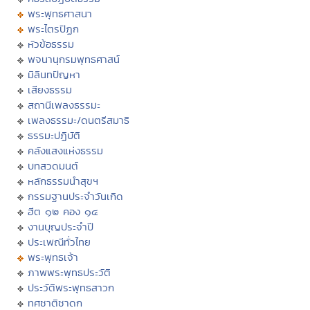
พระพุทธศาสนา
พระไตรปิฏก
หัวข้อธรรม
พจนานุกรมพุทธศาสน์
มิลินทปัญหา
เสียงธรรม
สถานีเพลงธรรมะ
เพลงธรรมะ/ดนตรีสมาธิ
ธรรมะปฏิบัติ
คลังแสงแห่งธรรม
บทสวดมนต์
หลักธรรมนำสุขฯ
กรรมฐานประจำวันเกิด
ฮีต ๑๒ คอง ๑๔
งานบุญประจำปี
ประเพณีทั่วไทย
พระพุทธเจ้า
ภาพพระพุทธประวัติ
ประวัติพระพุทธสาวก
ทศชาติชาดก