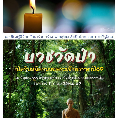
ขอเชิญผู้มีจิตศรัทธาร่วมสร้าง พระพุทธเจ้าเปิดโลก และ ท่านวิรูปักษ์