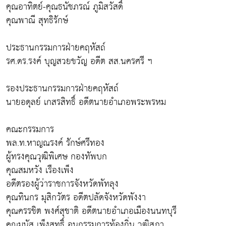
คุณอาทิตย์-คุณธนัชภรณ์ ภูมิสวัสดิ์
คุณพาณี สุทธิรักษ์
ประธานกรรมการฝ่ายคฤหัสถ์
รศ.ดร.รงค์ บุญสวยขวัญ อดีต สส.นครศรี ฯ
รองประธานกรรมการฝ่ายคฤหัสถ์
นายอดุลย์ เกสรสิทธิ์ อดีตนายอำเภอพระพรหม
คณะกรรมการ
พล.ท.หาญณรงค์ รักษ์ศรีทอง
ผู้ทรงคุณวุฒิพิเศษ กองทัพบก
คุณสมหวัง เรืองเพ็ง
อดีตรองผู้ว่าราชการจังหวัดพัทลุง
คุณทินกร มุสิกวัตร อดีตปลัดจังหวัดพังงา
คุณครรชิต พงศ์สุชาติ อดีตนายอำเภอเมืองนนทบุรี
คุณมนัส เพ็งสุทธิ์ อนุกรรมการท้องถิ่น วุฒิสภา