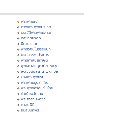
พระพุทธเจ้า
ภาพพระพุทธประวัติ
ประวัติพระพุทธสาวก
ทศชาติชาดก
นิทานชาดก
พุทธวจนในธรรมบท
มงคล ๓๘ ประการ
พุทธศาสนสุภาษิต
พุทธศาสนสุภาษิต ๖๒๑
สังเวชนียสถาน ๔ ตำบล
ปางพระพุทธรูป
พระพุทธรูปสำคัญ
พระพุทธศาสนาในไทย
ทำเนียบวัดไทย
พระอารามหลวง
ศาสนพิธี
อุปสมบทพิธี