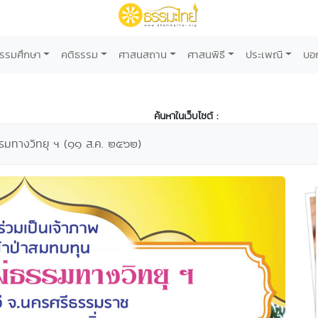
รรมศึกษา
คติธรรม
ศาสนสถาน
ศาสนพิธี
ประเพณี
บอ
ค้นหาในเว็บไซต์ :
รมทางวิทยุ ฯ (๑๑ ส.ค. ๒๕๖๒)