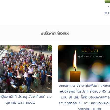
•
ควา
#เนื้อหาที่เกี่ยวข้อง
ขออนุญาต ประชาสัมพันธ์ : แหล่ง
หนังสือพระไตรปิฎก ทั้งแบบ 45 เ
ฐินสามัคคี วัดสบู วันอาทิตย์ที่ ๓๐
แบบ 91 เล่ม ก็คือ ของมหาจุฬ
ตุลาคม พ.ศ. ๒๕๕๔
ราชวิทยาลัย 45 เล่ม และของมหา
วิทยาลัย 91 เล่ม