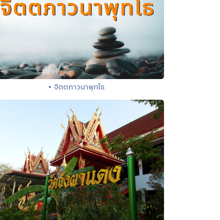
• จิตตภาวนาพุทโธ