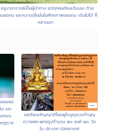
 ครูบาอาจารย์เป็นผู้นำทาง แต่ทุกคนต้องเดินเอง ด้วย
มอดทน และความเชื่อมั่นในศักยภาพของตน เดินไม่ได้ ก็
คลานเอา
เผยแพร่
ล่ม และ
ขอเรียนเชิญญาติโยมผูใจบูญรวมทำบุญ
าลงกรณ
ถวายพระพุทธรูปจำนวน ๒๐ องค์ ๒๐ วัด
มกุฎราช
ใน ประเทศ บังคลาเทศ