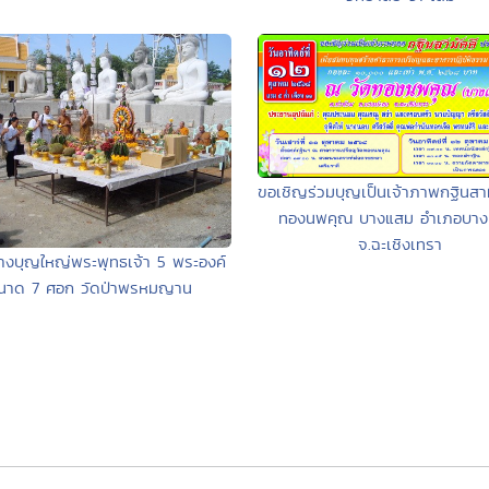
ขอเชิญร่วมบุญเป็นเจ้าภาพกฐินสาม
ทองนพคุณ บางแสม อำเภอบาง
จ.ฉะเชิงเทรา
้างบุญใหญ่พระพุทธเจ้า 5 พระองค์
นาด 7 ศอก วัดป่าพรหมญาน