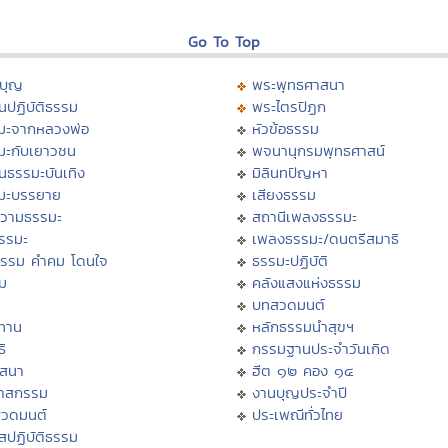
Go To Top
บุญ
พระพุทธศาสนา
นปฏิบัติธรรม
พระไตรปิฏก
มะจากหลวงพ่อ
หัวข้อธรรม
มะกับเยาวชน
พจนานุกรมพุทธศาสน์
นธรรมะบันเทิง
มิลินทปัญหา
มะบรรยาย
เสียงธรรม
วามธรรมะ
สถานีเพลงธรรมะ
ธรรมะ
เพลงธรรมะ/ดนตรีสมาธิ
ธรรม คำคม โดนใจ
ธรรมะปฏิบัติ
ม
คลังแสงแห่งธรรม
บทสวดมนต์
ทาน
หลักธรรมนำสุขฯ
ิ
กรรมฐานประจำวันเกิด
สสนา
ฮีต ๑๒ คอง ๑๔
วาสกรรม
งานบุญประจำปี
สวดมนต์
ประเพณีทั่วไทย
สปฏิบัติธรรม