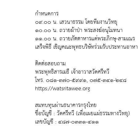
กำหนดการ
๐๙.๐๐ น. เสวนาธรรม โดยทีมงานวิทยุ
๑๐.๐๐ น. ถวายผ้าป่า พระสงฆ์อนุโมทนา
๑๑.๐๐ น. ถวายภัตตาหารแด่พระภิกษุ-สามเณร
เสร็จพิธี เชิญคณะพุทธบริษัทร่วมรับประทานอาหา
ติดต่อสอบถาม
พระพุทธิสารเมธี เจ้าอาวาสวัดศรีทวี
โทร. ๐๘๑-๓๗๐-๕๙๙๑, ๐๗๕-๓๔๑-๒๔๘
https://watsritawee.org
สมทบทุนผ่านธนาคารกรุงไทย
ชื่อบัญชี : วัดศรีทวี (เพื่อเผยแผ่ธรรมทางวิทยุ)
เลขบัญชี : ๔๘๗-๐๓๓๑-๔๑๑