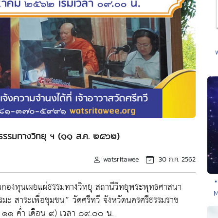
่ธรรมทางวิทยุ ฯ (๑๑ ส.ค. ๒๕๖๒)
watsritawee
30 ก.ค. 2562
•
ุนกองทุนเผยแผ่ธรรมทางวิทยุ สถานีวิทยุพระพุทธศาสนา
M
มะ สาระเพื่อชุมชน” วัดศรีทวี จังหวัดนครศรีธรรมราช
น ๑๑ ค่ำ เดือน ๙) เวลา ๐๙.๐๐ น.