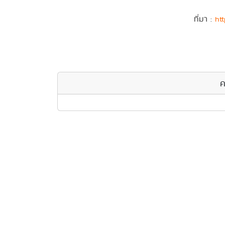
ที่มา :
htt
ค