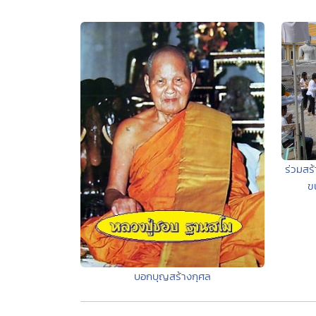
ร่วมสร
ข
บอกบุญสร้างกุศล