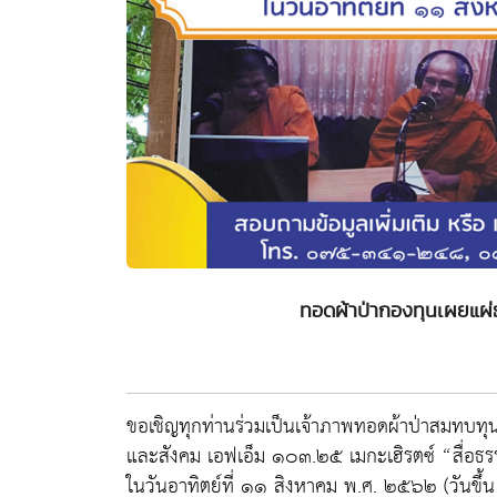
ทอดผ้าป่ากองทุนเผยแผ
ขอเชิญทุกท่านร่วมเป็นเจ้าภาพทอดผ้าป่าสมทบท
และสังคม เอฟเอ็ม ๑๐๓.๒๕ เมกะเฮิรตซ์ “สื่อธรร
ในวันอาทิตย์ที่ ๑๑ สิงหาคม พ.ศ. ๒๕๖๒ (วันขึ้