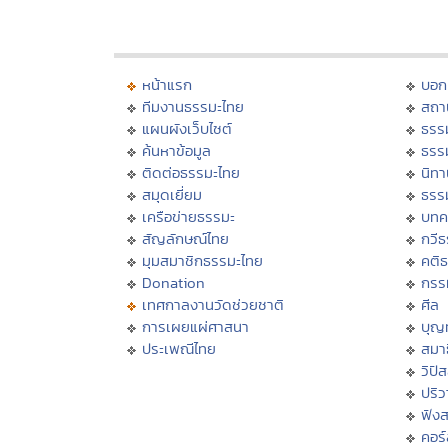
หน้าแรก
บอก
ทีมงานธรรมะไทย
สถา
แผนผังเว็บไซต์
ธรร
ค้นหาข้อมูล
ธรร
ติดต่อธรรมะไทย
นิทา
สมุดเยี่ยม
ธรร
เครือข่ายธรรมะ
บทค
สัญลักษณ์ไทย
กวี
มุมสมาชิกธรรมะไทย
คติ
Donation
กรร
เทศกาลงานวัดช่วยชาติ
ศีล
การเผยแผ่ศาสนา
บุญ
ประเพณีไทย
สมาธ
วิปั
ปริ
ฟัง
คอร์