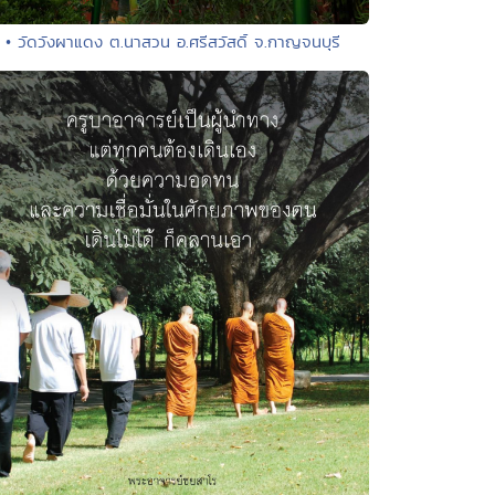
• วัดวังผาแดง ต.นาสวน อ.ศรีสวัสดิ์ จ.กาญจนบุรี