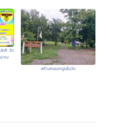
ัคคี วัด
ปะกง
สร้างถนนเทปูนในวัด