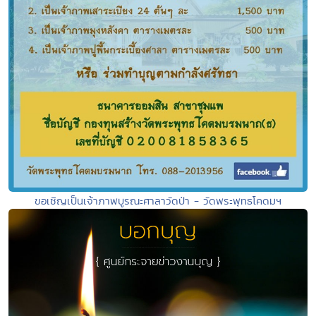
ขอเชิญเป็นเจ้าภาพบูรณะศาลาวัดป่า - วัดพระพุทธโคดมฯ