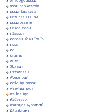
สถานปฏิบัติธรรม
ธรรมะจากหลวงพ่อ
ธรรมะกับเยาวชน
นิทานธรรมะบันเทิง
ธรรมะบรรยาย
บทความธรรมะ
กวีธรรมะ
คติธรรม คำคม โดนใจ
กรรม
ศีล
บุญทาน
สมาธิ
วิปัสสนา
ปริวาสกรรม
ฟังสวดมนต์
คอร์สปฏิบัติธรรม
พระพุทธศาสนา
พระไตรปิฏก
หัวข้อธรรม
พจนานุกรมพุทธศาสน์
มิลินทปัญหา