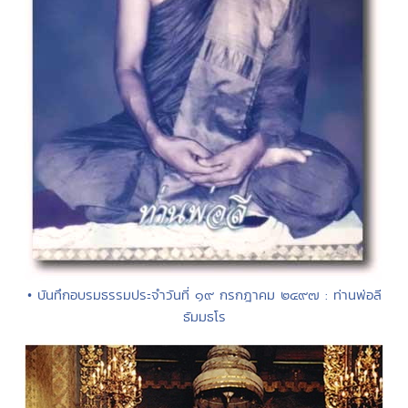
• บันทึกอบรมธรรมประจำวันที่ ๑๙ กรกฎาคม ๒๔๙๗ : ท่านพ่อลี
ธัมมธโร