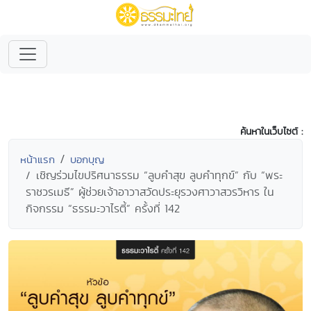
ค้นหาในเว็บไซต์ :
หน้าแรก
บอกบุญ
เชิญร่วมไขปริศนาธรรม “ลูบคำสุข ลูบคำทุกข์” กับ “พระ
ราชวรเมธี” ผู้ช่วยเจ้าอาวาสวัดประยุรวงศาวาสวรวิหาร ใน
กิจกรรม “ธรรมะวาไรตี้” ครั้งที่ 142