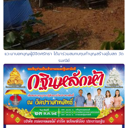
แวะมาบอกบุญผู้มีจิตศรัทธา ได้มาร่วมสมทบทุนทำบุญสร้างอุโบสถ วัด
รมณีย์