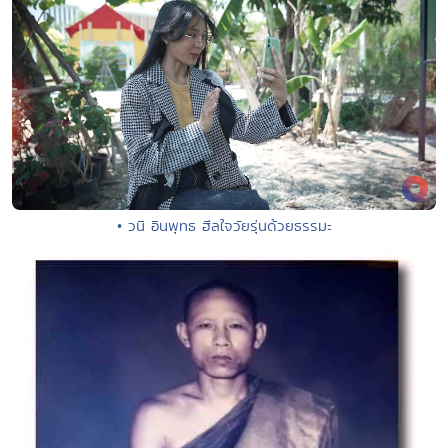
• วนิ อินพุทธ ฮีลใจวัยรุ่นด้วยธรรมะ