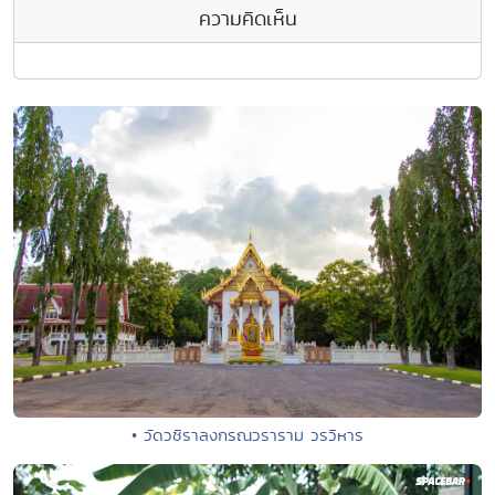
ความคิดเห็น
• วัดวชิราลงกรณวราราม วรวิหาร