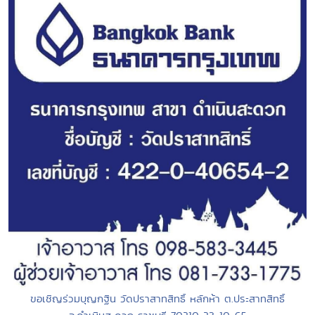
ขอเชิญร่วมบุญกฐิน วัดปราสาทสิทธิ์ หลักห้า ต.ประสาทสิทธิ์