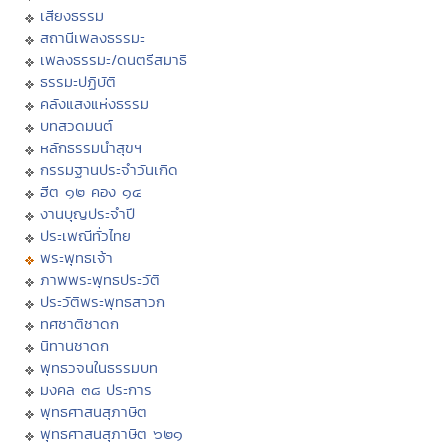
เสียงธรรม
สถานีเพลงธรรมะ
เพลงธรรมะ/ดนตรีสมาธิ
ธรรมะปฏิบัติ
คลังแสงแห่งธรรม
บทสวดมนต์
หลักธรรมนำสุขฯ
กรรมฐานประจำวันเกิด
ฮีต ๑๒ คอง ๑๔
งานบุญประจำปี
ประเพณีทั่วไทย
พระพุทธเจ้า
ภาพพระพุทธประวัติ
ประวัติพระพุทธสาวก
ทศชาติชาดก
นิทานชาดก
พุทธวจนในธรรมบท
มงคล ๓๘ ประการ
พุทธศาสนสุภาษิต
พุทธศาสนสุภาษิต ๖๒๑