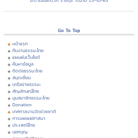
อ.ดำเนินสะดวก ราชบุรี 70210 23-10-65
Go To Top
หน้าแรก
ทีมงานธรรมะไทย
แผนผังเว็บไซต์
ค้นหาข้อมูล
ติดต่อธรรมะไทย
สมุดเยี่ยม
เครือข่ายธรรมะ
สัญลักษณ์ไทย
มุมสมาชิกธรรมะไทย
Donation
เทศกาลงานวัดช่วยชาติ
การเผยแผ่ศาสนา
ประเพณีไทย
บอกบุญ