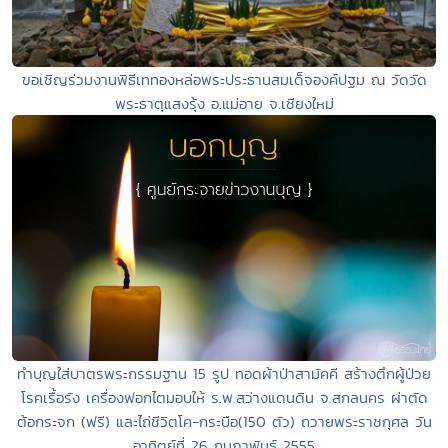
ขอเชิญร่วมงานพิธีเททองหล่อพระประธานสมเด็จองค์ปฐม ณ วัดวัด
พระธาตุแสงรุ้ง อ.แม่อาย จ.เชียงใหม่
ทำบุญใส่บาตรพระกรรมฐาน 15 รูป ทอดผ้าป่าสามัคคี สร้างตึกผู้ป่วย
โรคเรื้อรัง เครื่องฟอกไตมอบให้ ร.พ.สว่างแดนดิน จ.สกลนคร ผ่าตัด
ต้อกระจก (ฟรี) และไถ่ชีวิตโค-กระบือ(150 ตัว) ถวายพระราชกุศล วัน
อาทิตย์ที่ 26 กุมภาพันธ์ 2555