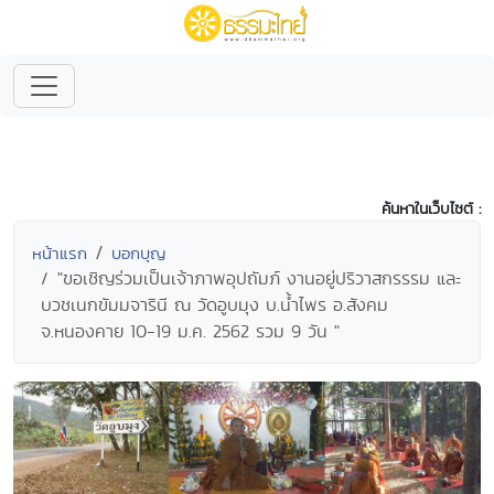
ค้นหาในเว็บไซต์ :
หน้าแรก
บอกบุญ
"ขอเชิญร่วมเป็นเจ้าภาพอุปถัมภ์ งานอยู่ปริวาสกรรรม และ
บวชเนกขัมมจารินี ณ วัดอูบมุง บ.น้ำไพร อ.สังคม
จ.หนองคาย 10-19 ม.ค. 2562 รวม 9 วัน "