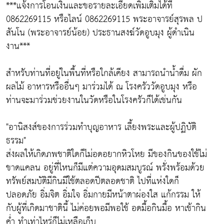
***แจ้งการโอนเงินและขอรายละเอียดเพิ่มเติมได้ที่
0862269115 หรือไลน์ 0862269115 พระอาจารย์สุรพล ป
สันโน (พระอาจารย์น้อย) ประธานสงฆ์วัดอูบมุง ผู้ดำเนิน
งาน***
สำหรับท่านที่อยู่ในพื้นที่หรือใกล้เคียง สามารถนำน้ำดื่ม ผัก
ผลไม้ อาหารหรืออื่นๆ มาร่วมได้ ณ โรงครัววัดอูบมุง หรือ
ท่านจะมาร่วมช่วยงานในวัดหรือในโรงครัวก็ได้เช่นกัน
"อานิสงส์ของการร่วมทำบุญอาหาร เลี้ยงพระและผู้ปฏิบัติ
ธรรม"
ส่งผลให้เกิดภพชาติใดก็ไม่อดอยากหิวโหย มีของกินของใช้ไม่
ขาดแคลน อยู่ที่ไหนก็มีแต่ความอุดมสมบูรณ์ พรั่งพร้อมด้วย
ทรัพย์สมบัติมีกินมีใช้ตลอดปีตลอดชาติ ไปที่แห่งใดก็
ปลอดภัย อิ่มจิต อิ่มใจ อิ่มกายมีหน้าตาผ่องใส แก้กรรม ให้
กับผู้ที่เกิดมาชาตินี้ ไม่ค่อยพอมีพอใช้ อดมื้อกินมื้อ หาเช้ากิน
ค่ำ ทำเท่าไหร่ก็ไม่เหลือเก็บ