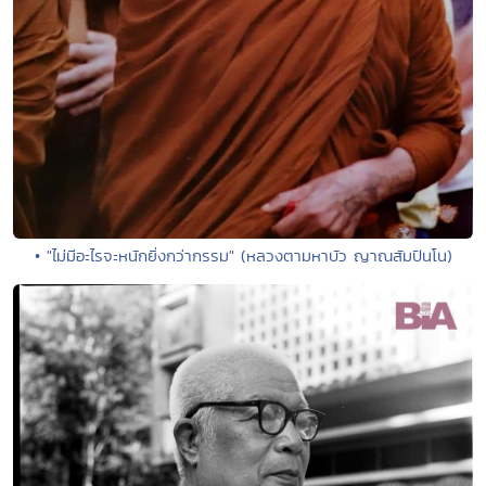
• "ไม่มีอะไรจะหนักยิ่งกว่ากรรม" (หลวงตามหาบัว ญาณสัมปันโน)