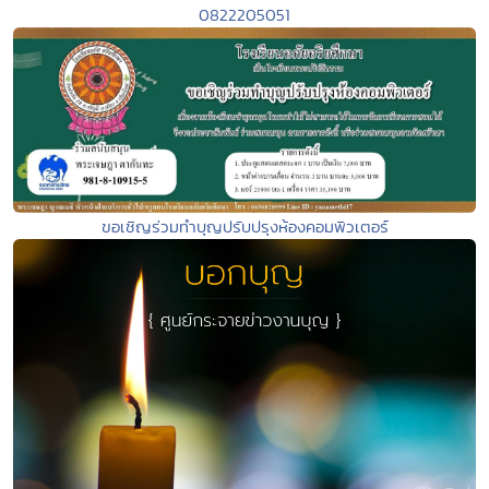
0822205051
ขอเชิญร่วมทำบุญปรับปรุงห้องคอมพิวเตอร์