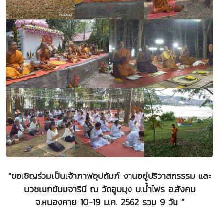
"ขอเชิญร่วมเป็นเจ้าภาพอุปถัมภ์ งานอยู่ปริวาสกรรรม และ
บวชเนกขัมมจารินี ณ วัดอูบมุง บ.น้ำไพร อ.สังคม
จ.หนองคาย 10-19 ม.ค. 2562 รวม 9 วัน "