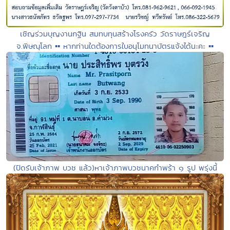
เชิญร่วมบุญงานกฐิน สมทบทุนสร้างโรงครัว วัดราษฎร์เจริญ
จ.พิษณุโลก ▪︎▪︎ หากท่านใดต้องการใบอนุโมทนาบัตรแจ้งได้นะคะ ▪︎▪︎
(ปิดรับเจ้าภาพ บวช แล้ว)หาเจ้าภาพบวชนาคกำพร้า ๑ รูป พรุ่งนี้