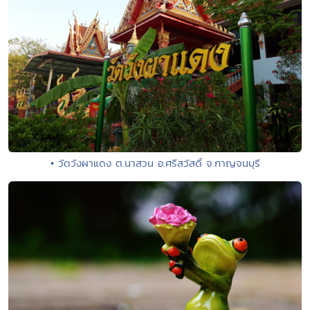
• วัดวังผาแดง ต.นาสวน อ.ศรีสวัสดิ์ จ.กาญจนบุรี