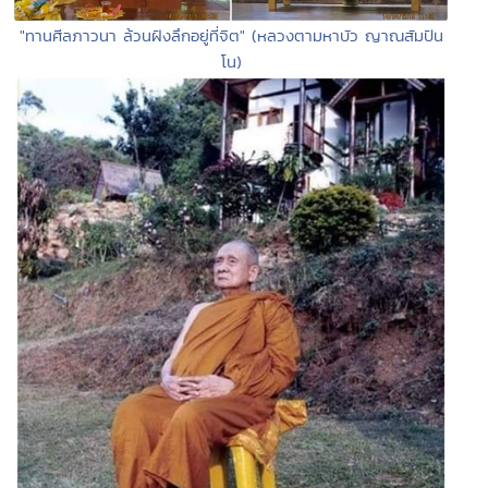
"ทานศีลภาวนา ล้วนฝังลึกอยู่ที่จิต" (หลวงตามหาบัว ญาณสัมปัน
โน)