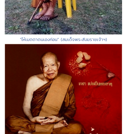
"ให้เมตตาตนเองก่อน" (สมเด็จพระสังฆราชเจ้าฯ)