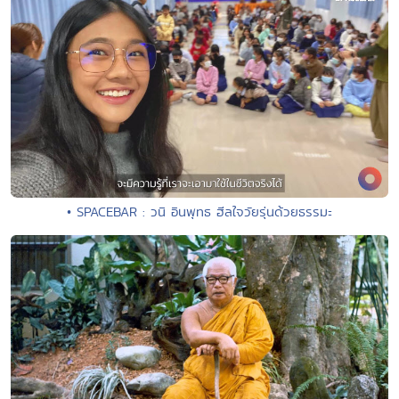
• SPACEBAR : วนิ อินพุทธ ฮีลใจวัยรุ่นด้วยธรรมะ