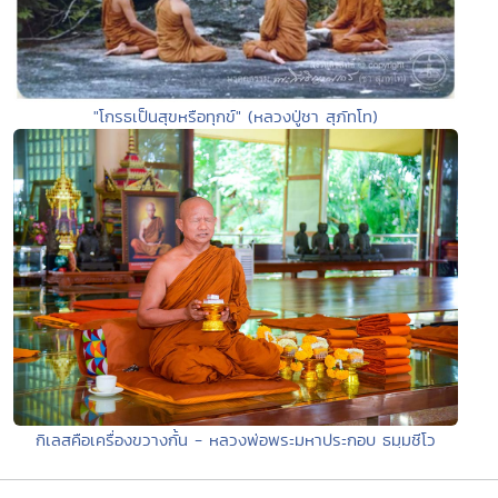
"โกรธเป็นสุขหรือทุกข์" (หลวงปู่ชา สุภัทโท)
กิเลสคือเครื่องขวางกั้น - หลวงพ่อพระมหาประกอบ ธมฺมชีโว