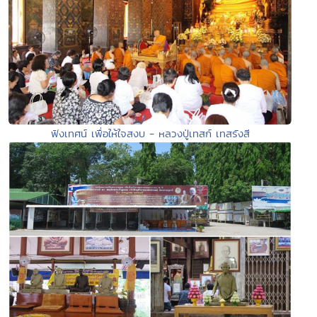
ฟังเทศน์ เพื่อให้ใจสงบ - หลวงปู่เทสก์ เทสรังสี