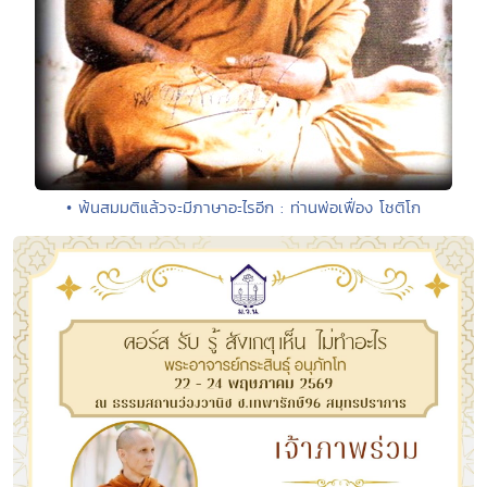
• พ้นสมมติแล้วจะมีภาษาอะไรอีก : ท่านพ่อเฟื่อง โชติโก