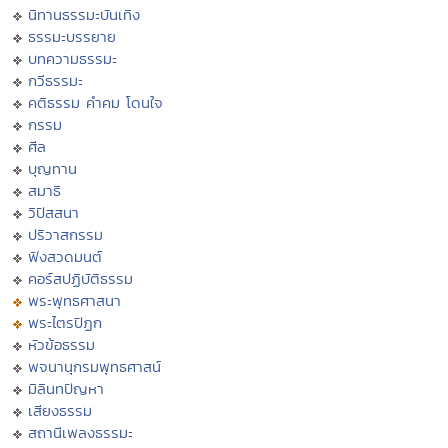
นิทานธรรมะบันเทิง
ธรรมะบรรยาย
บทความธรรมะ
กวีธรรมะ
คติธรรม คำคม โดนใจ
กรรม
ศีล
บุญทาน
สมาธิ
วิปัสสนา
ปริวาสกรรม
ฟังสวดมนต์
คอร์สปฏิบัติธรรม
พระพุทธศาสนา
พระไตรปิฏก
หัวข้อธรรม
พจนานุกรมพุทธศาสน์
มิลินทปัญหา
เสียงธรรม
สถานีเพลงธรรมะ