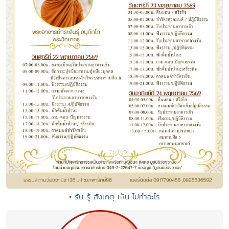
• รับ รู้ สังเกตุ เห็น ไม่ทำอะไร