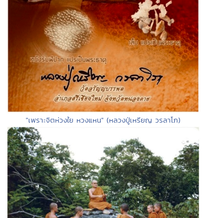
"เพราะจิตห่วงใย หวงแหน" (หลวงปู่เหรียญ วรลาโภ)