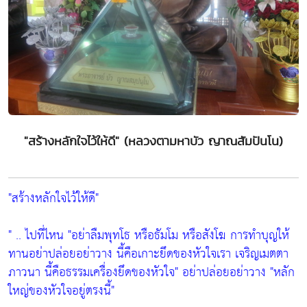
"สร้างหลักใจไว้ให้ดี" (หลวงตามหาบัว ญาณสัมปันโน)
"สร้างหลักใจไว้ให้ดี"
" .. ไปที่ไหน
"อย่าลืมพุทโธ หรือธัมโม หรือสังโฆ การทำบุญให้
ทานอย่าปล่อยอย่าวาง นี้คือเกาะยึดของหัวใจเรา เจริญเมตตา
ภาวนา นี้คือธรรมเครื่องยึดของหัวใจ"
อย่าปล่อยอย่าวาง
"หลัก
ใหญ่ของหัวใจอยู่ตรงนี้"