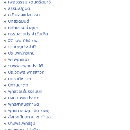
เพลงธรรมะ/ดนตรีสมาธิ
ธรรมะปฏิบัติ
คลังแสงแห่งธรรม
บทสวดมนต์
หลักธรรมนำสุขฯ
กรรมฐานประจำวันเกิด
ฮีต ๑๒ คอง ๑๔
งานบุญประจำปี
ประเพณีทั่วไทย
พระพุทธเจ้า
ภาพพระพุทธประวัติ
ประวัติพระพุทธสาวก
ทศชาติชาดก
นิทานชาดก
พุทธวจนในธรรมบท
มงคล ๓๘ ประการ
พุทธศาสนสุภาษิต
พุทธศาสนสุภาษิต ๖๒๑
สังเวชนียสถาน ๔ ตำบล
ปางพระพุทธรูป
พระพุทธรูปสำคัญ