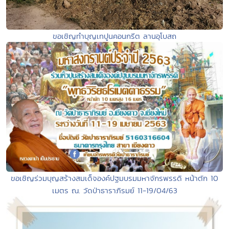
ขอเชิญทำบุญเทปูนคอนกรีต ลานอุโบสถ
ขอเชิญร่วมบุญสร้างสมเด็จองค์ปฐมบรมมหาจักรพรรดิ หน้าตัก 10
เมตร ณ. วัดป่าธาราภิรมย์ 11-19/04/63