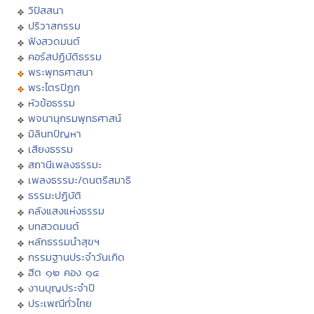
วิปัสสนา
ปริวาสกรรม
ฟังสวดมนต์
คอร์สปฏิบัติธรรม
พระพุทธศาสนา
พระไตรปิฏก
หัวข้อธรรม
พจนานุกรมพุทธศาสน์
มิลินทปัญหา
เสียงธรรม
สถานีเพลงธรรมะ
เพลงธรรมะ/ดนตรีสมาธิ
ธรรมะปฏิบัติ
คลังแสงแห่งธรรม
บทสวดมนต์
หลักธรรมนำสุขฯ
กรรมฐานประจำวันเกิด
ฮีต ๑๒ คอง ๑๔
งานบุญประจำปี
ประเพณีทั่วไทย