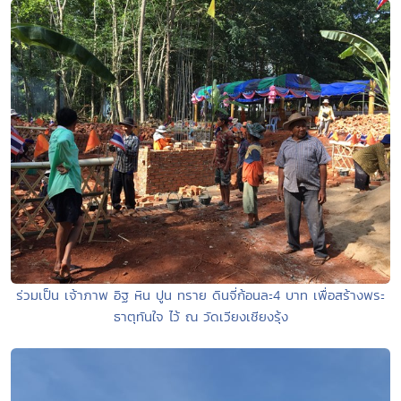
ร่วมเป็น เจ้าภาพ อิฐ หิน ปูน ทราย ดินจี่ก้อนละ4 บาท เพื่อสร้างพระ
ธาตุทันใจ ไว้ ณ วัดเวียงเชียงรุ้ง