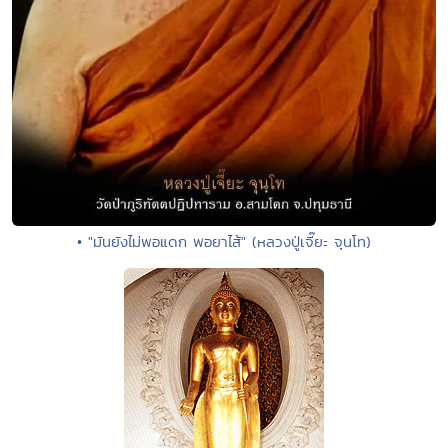
• "มันยังไม่พอแดก พอยาไส้" (หลวงปู่เจี๊ยะ จุนโท)