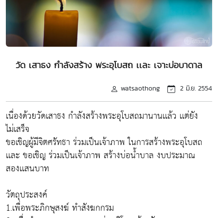
วัด เสาธง กำลังสร้าง พระอุโบสถ เเละ เจาะบ่อบาดาล
watsaothong
2 มิ.ย. 2554
เนื่องด้วยวัดเสาธง กำลังสร้างพระอุโบสถมานานเเล้ว เเต่ยัง
ไม่เสร็จ
ขอเชิญผู้มีจิตศรัทธา ร่วมเป็นเจ้าภาพ ในการสร้างพระอุโบสถ
เเละ ขอเชิญ ร่วมเป็นเจ้าภาพ สร้างบ่อน้ำบาล งบประมาณ
สองเเสนบาท
วัตถุประสงค์
1.เพื่อพระภิกษุสงฆ์ ทำสังฆกกรม