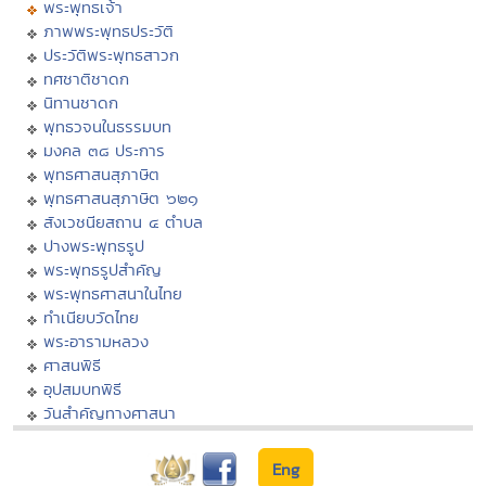
พระพุทธเจ้า
ภาพพระพุทธประวัติ
ประวัติพระพุทธสาวก
ทศชาติชาดก
นิทานชาดก
พุทธวจนในธรรมบท
มงคล ๓๘ ประการ
พุทธศาสนสุภาษิต
พุทธศาสนสุภาษิต ๖๒๑
สังเวชนียสถาน ๔ ตำบล
ปางพระพุทธรูป
พระพุทธรูปสำคัญ
พระพุทธศาสนาในไทย
ทำเนียบวัดไทย
พระอารามหลวง
ศาสนพิธี
อุปสมบทพิธี
วันสำคัญทางศาสนา
Eng