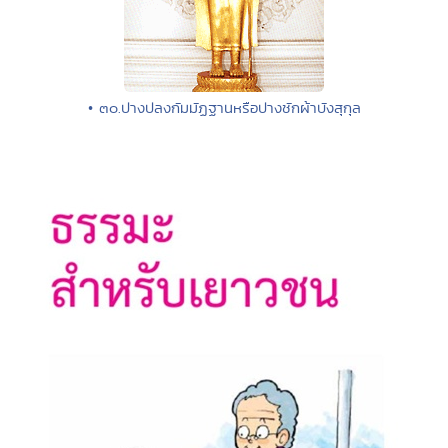
• ๓๐.ปางปลงกัมมัฏฐานหรือปางชักผ้าบังสุกุล