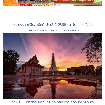
บอกบุญงานกฐินสามัคคี ประจำปี 2568 ณ วัดหนองบัวน้อย
ต.หนองบัวน้อย อ.สีคิ้ว จ.นครราชสีมา
วัดพระมหาธาตุวรมหาวิหาร วัดไทยมรดกโลกอันทรงคุณค่า