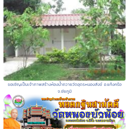
ขอเชิญเป็นเจ้าภาพสร้างห้องน้ำถวายวัดอุดรหนองสังข์ อ.แก้งคร้อ
จ.ชัยภูมิ