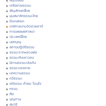
สมุดเยี่ยม
เครือข่ายธรรมะ
สัญลักษณ์ไทย
มุมสมาชิกธรรมะไทย
Donation
เทศกาลงานวัดช่วยชาติ
การเผยแผ่ศาสนา
ประเพณีไทย
บอกบุญ
สถานปฏิบัติธรรม
ธรรมะจากหลวงพ่อ
ธรรมะกับเยาวชน
นิทานธรรมะบันเทิง
ธรรมะบรรยาย
บทความธรรมะ
กวีธรรมะ
คติธรรม คำคม โดนใจ
กรรม
ศีล
บุญทาน
สมาธิ