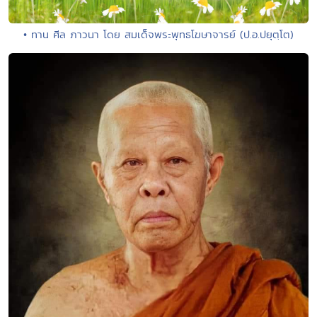
• ทาน ศีล ภาวนา โดย สมเด็จพระพุทธโฆษาจารย์ (ป.อ.ปยุตฺโต)