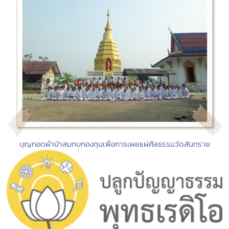
บุญทอดผ้าป่าสมทบกองทุนเพื่อการเผยแผ่ศีลธรรมวัดสันทราย