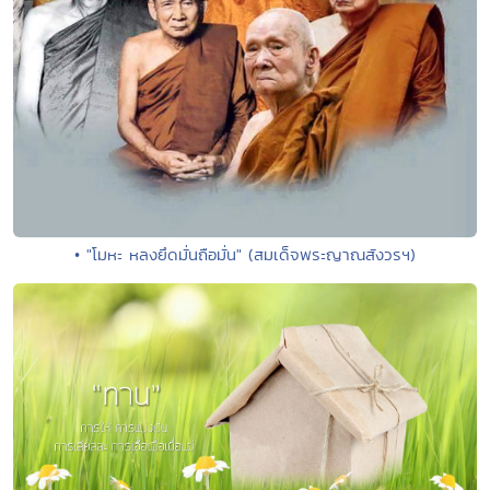
• "โมหะ หลงยึดมั่นถือมั่น" (สมเด็จพระญาณสังวรฯ)