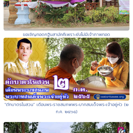
ขอเชิญทอดกฐินสามัคคีเพราะยังไม่มีเจ้าภาพทอด
“ตักบาตรในสวน” เดือนพระราชสมภพพระบาทสมเด็จพระเจ้าอยู่หัว (๒
ก.ค. ๒๕๖๕)