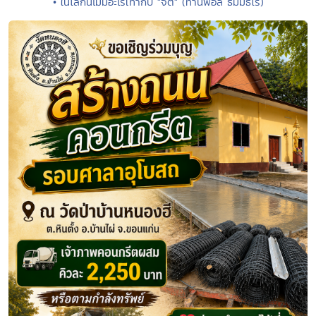
• ในโลกนี้ไม่มีอะไรเท่ากับ "จิต" (ท่านพ่อลี ธัมมธโร)