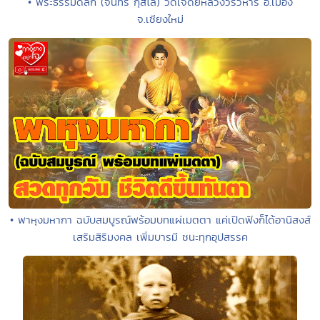
• พระธรรมดิลก (จันทร์ กุสโล) วัดเจดีย์หลวงวรวิหาร อ.เมือง
จ.เชียงใหม่
• พาหุงมหากา ฉบับสมบูรณ์พร้อมบทแผ่เมตตา แค่เปิดฟังก็ได้อานิสงส์
เสริมสิริมงคล เพิ่มบารมี ชนะทุกอุปสรรค