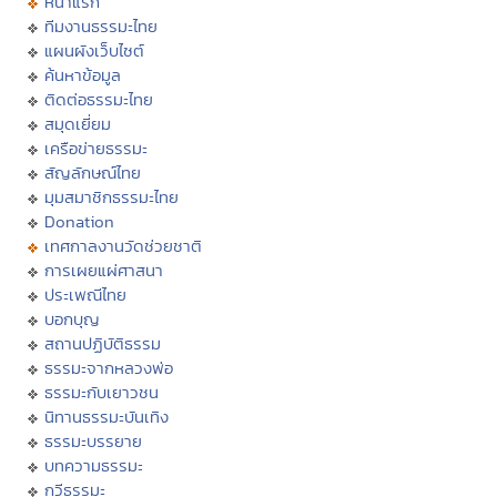
หน้าแรก
ทีมงานธรรมะไทย
แผนผังเว็บไซต์
ค้นหาข้อมูล
ติดต่อธรรมะไทย
สมุดเยี่ยม
เครือข่ายธรรมะ
สัญลักษณ์ไทย
มุมสมาชิกธรรมะไทย
Donation
เทศกาลงานวัดช่วยชาติ
การเผยแผ่ศาสนา
ประเพณีไทย
บอกบุญ
สถานปฏิบัติธรรม
ธรรมะจากหลวงพ่อ
ธรรมะกับเยาวชน
นิทานธรรมะบันเทิง
ธรรมะบรรยาย
บทความธรรมะ
กวีธรรมะ