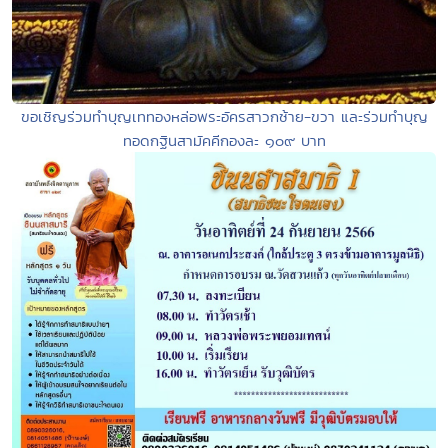
ขอเชิญร่วมทำบุญเททองหล่อพระอัครสาวกซ้าย-ขวา และร่วมทำบุญ
ทอดกฐินสามัคคีกองละ ๑๐๙ บาท