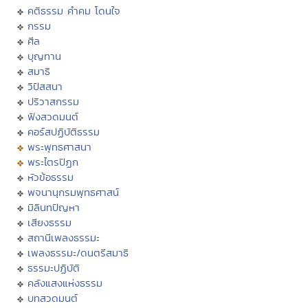
คติธรรม คำคม โดนใจ
กรรม
ศีล
บุญทาน
สมาธิ
วิปัสสนา
ปริวาสกรรม
ฟังสวดมนต์
คอร์สปฏิบัติธรรม
พระพุทธศาสนา
พระไตรปิฏก
หัวข้อธรรม
พจนานุกรมพุทธศาสน์
มิลินทปัญหา
เสียงธรรม
สถานีเพลงธรรมะ
เพลงธรรมะ/ดนตรีสมาธิ
ธรรมะปฏิบัติ
คลังแสงแห่งธรรม
บทสวดมนต์