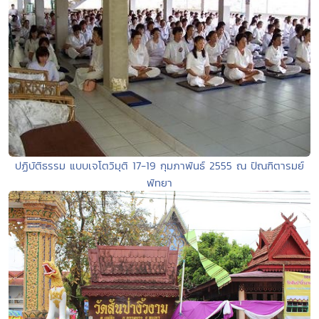
ปฏิบัติธรรม แบบเจโตวิมุติ 17-19 กุมภาพันธ์ 2555 ณ ปัณฑิตารมย์
พัทยา