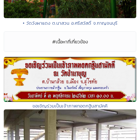
• วัดวังผาแดง ต.นาสวน อ.ศรีสวัสดิ์ จ.กาญจนบุรี
#เนื้อหาที่เกี่ยวข้อง
ขอเขิญร่วมเป็นเจ้าภาพทอดกฐินสามัคคี