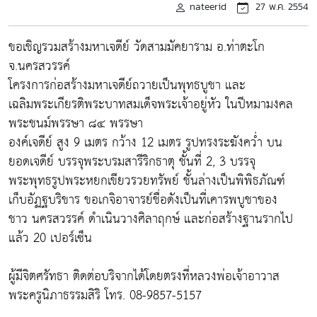
nateerid
27 พ.ค. 2554
ขอเชิญรวมสร้างมหาเจดีย์ วัดสามมัคยาราม อ.ท่าตะโก
จ.นครสวรรค์
โครงการก่อสร้างมหาเจดีย์ถวายเป็นพุทธบูชา และ
เฉลิมพระเกียรติพระบาทสมเด็จพระเจ้าอยู่หัว ในปีหมามงคล
พระชนม์พรรษา ๘๔ พรรษา
องค์เจดีย์ สูง 9 เมตร กว้าง 12 เมตร รูปทรงระฆังคว่ำ บน
ยอดเจดีย์ บรรจุพระบรมสารีริกธาตุ ชั้นที่ 2, 3 บรรจุ
พระพุทธรูปพระหยกเขียวรวยทรัพย์ ชั้นล่างเป็นพิพิธภัณฑ์
เก็บอัฏฐบริขาร ขอเกจิอาจารย์ชื่อดังเป็นที่เคารพบูชาของ
ชาว นครสวรรค์ ดำเนินวางศิลาฤกษ์ และก่อสร้างฐานรากไป
แล้ว 20 เปอร์เซ็น
ผู้มีจิตศรัทธา ติดต่อบริจากได้โดยตรงที่หลวงพ่อเจ้าอาวาส
พระครูนิภาธรรมสิริ โทร. 08-9857-5157