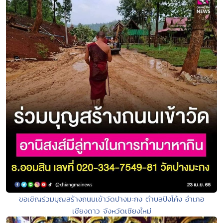
ขอเชิญร่วมบุญสร้างถนนเข้าวัดปางมะกง ตำบลปิงโค้ง อำเภอ
เชียงดาว จังหวัดเชียงใหม่