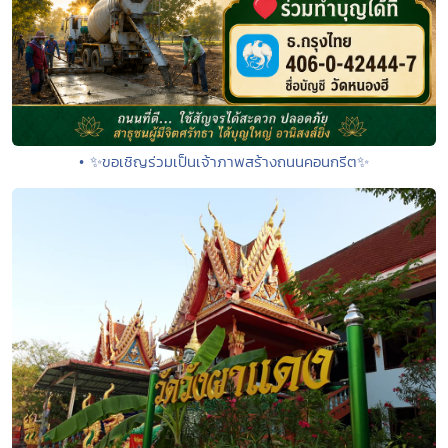
• ✨ขอเชิญร่วมเป็นเจ้าภาพสร้างถนนคอนกรีต✨