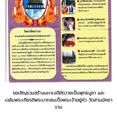
ขอเชิญรวมสร้างมหาเจดีย์ถวายเป็นพุทธบูชา และ
เฉลิมพระเกียรติพระบาทสมเด็จพระเจ้าอยู่หัว วัดสามมัคยา
ราม