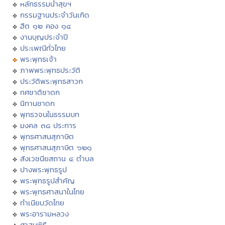
หลักธรรมนำสุขฯ
กรรมฐานประจำวันเกิด
ฮีต ๑๒ คอง ๑๔
งานบุญประจำปี
ประเพณีทั่วไทย
พระพุทธเจ้า
ภาพพระพุทธประวัติ
ประวัติพระพุทธสาวก
ทศชาติชาดก
นิทานชาดก
พุทธวจนในธรรมบท
มงคล ๓๘ ประการ
พุทธศาสนสุภาษิต
พุทธศาสนสุภาษิต ๖๒๑
สังเวชนียสถาน ๔ ตำบล
ปางพระพุทธรูป
พระพุทธรูปสำคัญ
พระพุทธศาสนาในไทย
ทำเนียบวัดไทย
พระอารามหลวง
ศาสนพิธี