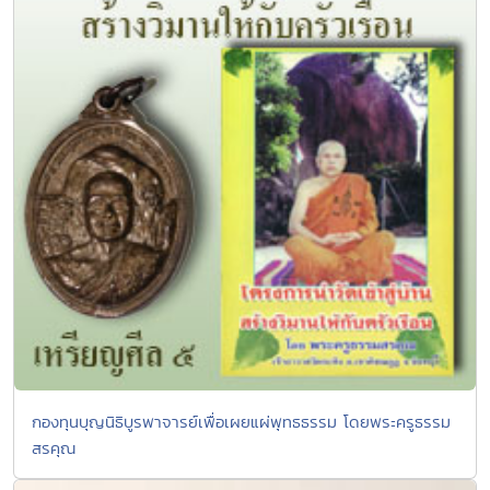
กองทุนบุญนิธิบูรพาจารย์เพื่อเผยแผ่พุทธธรรม โดยพระครูธรรม
สรคุณ