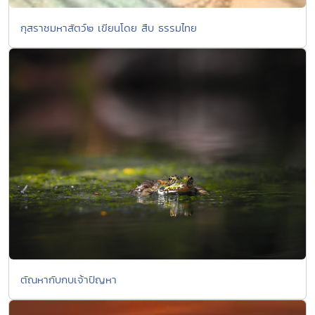
กุสราชมหาสัตว์๒ เขียนโดย สืบ ธรรมไทย
ตัณหากับกบเจ้าปัญหา