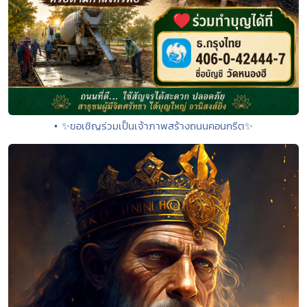
• ✨ขอเชิญร่วมเป็นเจ้าภาพสร้างถนนคอนกรีต✨