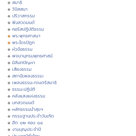
สมาธิ
วิปัสสนา
ปริวาสกรรม
ฟังสวดมนต์
คอร์สปฏิบัติธรรม
พระพุทธศาสนา
พระไตรปิฏก
หัวข้อธรรม
พจนานุกรมพุทธศาสน์
มิลินทปัญหา
เสียงธรรม
สถานีเพลงธรรมะ
เพลงธรรมะ/ดนตรีสมาธิ
ธรรมะปฏิบัติ
คลังแสงแห่งธรรม
บทสวดมนต์
หลักธรรมนำสุขฯ
กรรมฐานประจำวันเกิด
ฮีต ๑๒ คอง ๑๔
งานบุญประจำปี
ประเพณีทั่วไทย