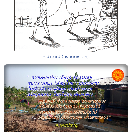
• ม้าขาเป๋ (คิริทัตตชาดก)