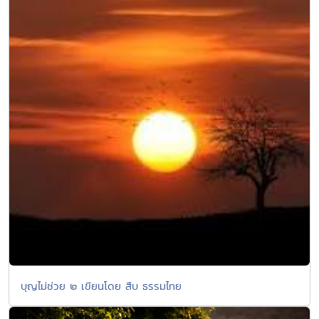
บุญไม่ช่วย ๒ เขียนโดย สืบ ธรรมไทย