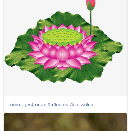
สามเณรสุขะผู้มากบารมี เขียนโดย สืบ ธรรมไทย