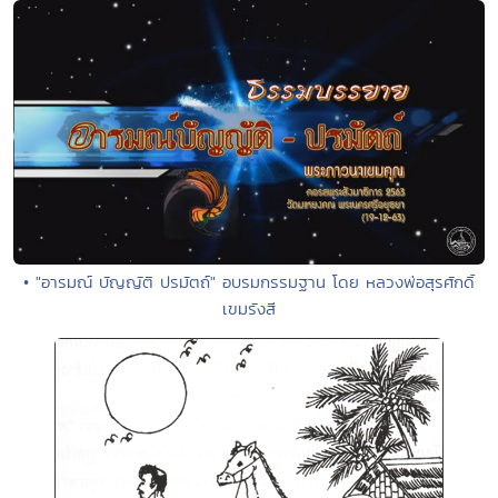
• "อารมณ์ บัญญัติ ปรมัตถ์" อบรมกรรมฐาน โดย หลวงพ่อสุรศักดิ์
เขมรังสี