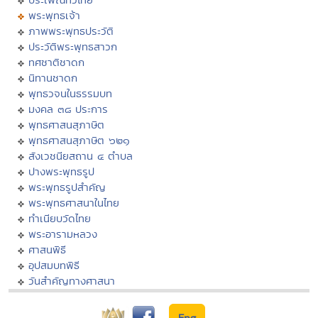
พระพุทธเจ้า
ภาพพระพุทธประวัติ
ประวัติพระพุทธสาวก
ทศชาติชาดก
นิทานชาดก
พุทธวจนในธรรมบท
มงคล ๓๘ ประการ
พุทธศาสนสุภาษิต
พุทธศาสนสุภาษิต ๖๒๑
สังเวชนียสถาน ๔ ตำบล
ปางพระพุทธรูป
พระพุทธรูปสำคัญ
พระพุทธศาสนาในไทย
ทำเนียบวัดไทย
พระอารามหลวง
ศาสนพิธี
อุปสมบทพิธี
วันสำคัญทางศาสนา
Eng