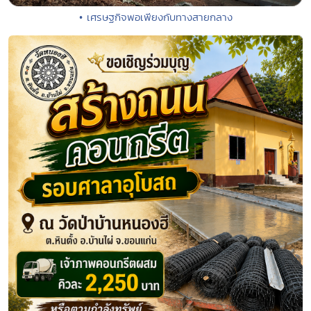
• เศรษฐกิจพอเพียงกับทางสายกลาง