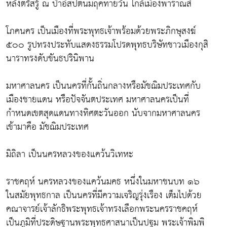
หลังตรัสรู้ ณ ป่าอิสปตนมฤคทายวัน ใกล้เมืองพาราณสี
โภคนคร เป็นเมืองที่พระพุทธเจ้าพร้อมด้วยพระภิกษุสงฆ์
๕๐๐ รูปทรงประทับแสดงธรรมโปรดพุทธบริษัทชาวเมืองกุสิ
นาราทรงดับขันธปรินิพาน
มหาศาลนคร เป็นนครที่กั้นถิ่นกลางหรือมัชฌิมประเทศกับ
เมืองชายแดน หรือปัจจันตประเทศ มหาศาลนครเป็นที่
กำหนดเขตสุดแดนทางทิศตะวันออก นับจากมหาศาลนคร
เข้ามาคือ มัชฌิมประเทศ
มิถิลา เป็นนครหลวงของแคว้นวิเทหะ
ราชคฤห์ นครหลวงของแคว้นมคธ หนึ่งในมหาชนบท ๑๖
ในสมัยพุทธกาล เป็นนครที่มีความเจริญรุ่งเรือง เต็มไปด้วย
คณาจารย์เจ้าลักธิพระพุทธเจ้าทรงเลือกพระนครราชคฤห์
เป็นภูมิที่ประดิษฐานพระพุทธศาสนาเป็นปฐม พระเจ้าพิมพิ