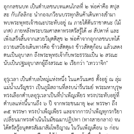
อุกกลชนบท เป็นตำบลชนบทแดนไกลที่ ๒ พ่อค่าคือ ตปุส
สะ กับภัลลิกะ นำกองเกวียนบรรทุกสินค้าเดินทางเข้ามา
พบพระพุทธเจ้าขณะประทับอยู่ ณ ภายใต้ต้นราชาตนะ (ไม้
เกต) ภายหลังพระบรมศาสดาทรงตรัสรู้ได้ ๗ สัปดาห์ และ
เพิ่งเสร็จสิ้นจากเสวยวิมุตติสุข ๒ พ่อค้าจากอุกกลชนบทได้
ถวายเสบียงเดินทางคือ ข้าวสัตตุผง ข้าวสัตตุก้อน แล้วเสดง
ตนเป็นอุบาสก ถึงพระพุทธเจ้ากับพระธรรมเป็น ๒ สรณะ
นับเป็นปฐมอุบาสกผู้ถึงสรณะ ๒ เรียกว่า "เทววาจิก"
อุรุเวลา เป็นตำบลใหญ่แห่งหนึ่ง ในแคว้นมคธ ตั้งอยู่ ณ ลุ่ม
แม่น้ำเนรัญชรา เป็นภูมิสถานที่สงบน่ารื่นรมย์ พระมหาบุรุษ
ทรงเลือกตำบลอุรุเวลาเป็นที่บำเพ็ญเพียร ทรงประทับอยู่ที่
ตำบลแห่งนี้นานถึง ๖ ปี จากพระชนมายุ ๒๙ พรรษา ถึง
๓๕ พรรษา ทรงบำเพ็ญเพียร และจากการบำเพ็ญทุกรกริยา
เปลี่ยนมาทรงดำเนินในมัชฌมาปฏิปทา (ทางสายกลาง) จน
ได้ตรัสรู้อนุตตรสัมมาสัมโพธิญาณ ในวันเพ็ญเดือน ๖ ก่อน