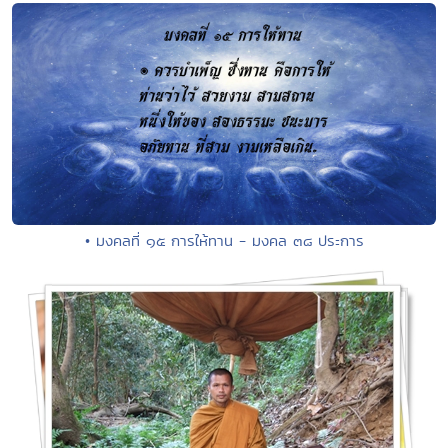
• มงคลที่ ๑๕ การให้ทาน - มงคล ๓๘ ประการ