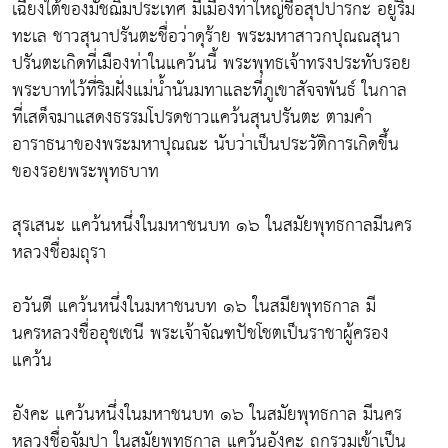
เฉียงใต้ของมัชฌิมประเทศ มีเมืองท่าใหญ่ชื่อสุปปารกะ อยู่ริม
ทะเล ชาวสุนาปรันตะชื่อว่าดุร้าย พระมหาสาวกปุณณสุนา
ปรันตะเกิดที่เมืองท่าในแคว้นนี้ พระพุทธเจ้าทรงประทับรอย
พระบาทไว้ที่ริมฝั่งแม่น้ำนันมทาและที่ภูเขาสัจจพันธ์ ในกาล
ที่เสด็จมาแสดงธรรมโปรดชาวแคว้นสุนปรันตะ ตามคำ
อาราธนาของพระมหาปุณณะ นับว่าเป็นประวัติการเกิดขึ้น
ของรอยพระพุทธบาท
สุรเสนะ แคว้นหนึ่งในมหาชนบท ๑๖ ในสมัยพุทธกาลมีนคร
หลวงชื่อมถุรา
อวันตี แคว้นหนึ่งในมหาชนบท ๑๖ ในสมียพุทธกาล มี
นครหลวงชื่ออุชเชนี พระเจ้าจัณฑปัชโชตเป็นราชาผู้ครอง
แคว้น
อังคะ แคว้นหนึ่งในมหาชนบท ๑๖ ในสมัยพุทธกาล มีนคร
หลวงชื่อจัมปา ในสมัยพุทธกาล แคว้นอังคะ ถูกรวมเข้าเป็น