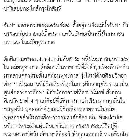
ในกรุงโกสัมพี และทรงจำพรรษาที่ ๑๐ ที่ป่ารักขิตวัน ตำบล
ปาริเลยยกะ ใกล้กรุงโกสัมพี
จัมปา นครหลวงของแคว้นอังคะ ตั้งอยู่บนฝั่งแม่น้ำจัมปา ซึ่ง
บรรจบกับปลายแม่น้ำคงคา แคว้นอังคะเป็นหนึ่งในมหาชน
บท ๑๖ ในสมัยพุทธกาล
ตักศิลา นครหลวงแห่งแคว้นคันธาระ หนึ่งในมหาชนบท ๑๖
ใน สมัยพุทธกาล ตักศิลาเป็นราชธานีที่มั่งคั่งรุ่งเรืองสืบต่อกัน
มาหลายศตวรรษตั้งแต่ก่อนพุทธกาล รุ่งโรจน์ด้วยศิลปวิทยา
ต่าง ๆ เป็นสถานที่มีชื่อเสียงที่สุดในการศึกษายุตโบราณ เป็น
ศูนย์กลางการศึกษา มีสำนักอาจารย์ทิศาปาโมกข์ สั่งสอน
ศิลปวิทยาต่าง ๆ แก่ศิษย์ที่เดินทางมาเล่าเรียนจากทุกถิ่นใน
ชมพูทวีป บุคคลสำคัญและมีชื่อเสียงหลายท่านในสมัย
พุทธกาลสำเร็จการศึกษาจากนครตักศิลา เช่น พระเจ้าปเส
นทิโกศ(พระเจ้าแผ่นดินแคว้นโกศลครองราชสมบัติอยู่ที่
พระนครสาวัตถี) เจ้ามหาลิลิจฉวี พันธุลเสนาบดี หมอชีวกโก