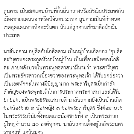
ถูนคาม เป็นเขตแดนบ้านที่กั้นถิ่นกลางหรือมัชฌิมประเทศกับ
เมืองชายแดนนอกหรือปัจันตประเทศ ถูนคามเป็นที่กำหนด
เขตสุดแดนทางทิศตะวันตก นับแต่ถูกคามเข้ามาคือมัชฌิม
ประเทศ
นาลันถคาม อยู่ติดกับโกลิตคาม เป็นหมู่บ้านเกิดของ "อุปติส
สะ"บุตรของตระกูลหัวหน้าหมู่บ้าน เป็นเพื่อนสนิทของโกลิ
ตะ ภายหลังบวชในพระพุทธศาสนามีนามว่า พระสารีบุตร
เป็นพระอัครสาวกเบื้องขวาของพระพุทธเจ้า ได้รับยกย่องว่า
เป็นเอตทัคคะในทางมีปัญญามาก พระสารีบุตรเป็นกำลัง
สำคัญของพระพุทธเจ้าในการประกาศพระศาสนาและได้รับ
ยกย่องว่าเป็นพระธรรมเสนาบดี นาลันถคามยังเป็นบ้านเกิด
ของน้องชาย ๓ น้องหญิง ๓ ของพระสารีบุตร ซึ่งต่อมาบวช
ในพระธรรมวินัยทั้งหมดและน้องชายทั้ง ๓ เป็นพระสาวก
ผู้ใหญ่จำนวน ๘๐ องค์ทุกคน นาลันถคามตั้งอยู่ใกล้พระนคร
ราชคฤห์ แคว้นมคธ