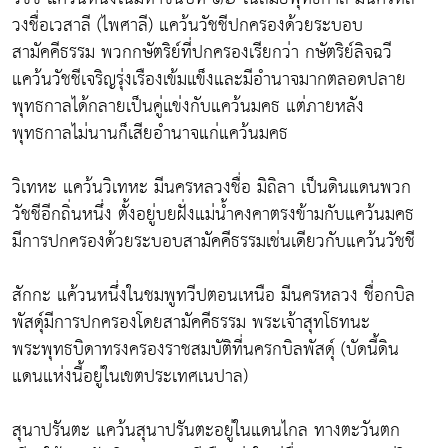
วงชื่อเวสาลี (ไพศาลี) แคว้นวัชชีปกครองด้วยระบอบ
สามัคคีธรรม พวกกษัตริย์ที่ปกครองเรียกว่า กษัตริย์ลิจฉวี
แคว้นวัชชีเจริญรุ่งเรืองเข้มแข็งและมีอำนาจมากตลอดปลาย
พุทธกาลได้กลายเป็นคู่แข่งกับแคว้นมคธ แต่ภายหลัง
พุทธกาลไม่นานก็เสียอำนาจแก่แคว้นมคธ
วิเทหะ แคว้นวิเทหะ มีนครหลวงชื่อ มิถิลา เป็นดินแดนพวก
วัชชีอีกถิ่นหนึ่ง ตั้งอยู่บยฝั่งแม่น้ำคงคาตรงข้ามกับแคว้นมคธ
มีการปกครองด้วยระบอบสามัคคีธรรมเช่นเดียวกับแคว้นวัชชี
สักกะ แค้วนหนึ่งในชมพูทวีปตอนเหนือ มีนครหลวง ชื่อกบิล
พัสดุ์มีการปกครองโดยสามัคคีธรรม พระเจ้าสุทโธทนะ
พระพุทธบิดาทรงครองราชสมบัติที่นครกบิลพัสดุ์ (บัดนี้ดิน
แดนแห่งนี้อยู่ในเขตประเทศเนปาล)
สุนาปรันตะ แคว้นสุนาปรันตะอยู่ในแดนไกล ทางตะวันตก