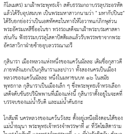
กิโลเมตร) มาเฝ้าพระพุทธเจ้า สดับธรรมกถาบรรลุประอรหัต
แล้วได้รับอุปสมบท เป็นพระมหาสาวกนามว่า " มหากัปปินะ"
ได้รับยกย่องว่าเป็นเอตทัคคะในทางให้โอวาทแก่ภิกษุส่วน
พระอัครมเหสีชื่ออโนชา ทรงรถเสด็จมาเฝ้าพระบรมศาสดา
เช่นกัน ฟังธรรมบรรลุโสดาปัตติผลแล้วรับพรรพชาจากพระ
อัครสาวิกาฝ่ายซ้ายอุบลวรรณาเถรี
กุสินารา เมืองหลวงแห่งหนึ่งของแคว้นมัลละ เดิมชื่อกุสาวดี
ภายหลังแยกเป็นกุสินาราและปาวา ทั้งสองนครเป็นเมือง
หลวงของแคว้นมัลละ หนึ่งในมหาชนบท ๑๖ ในสมัย
พุทธกาล กุสินาราเป็นเมืองเล็ก ๆ ซึ่งพระพุทธเจ้าทรงเลือก
เสด็จดับขันธปรินิพพานที่เมืองแห่งนี้ กุสินาราตั้งอยู่ในจะดที่
บรรจบของแม่น้ำรับดิ และแม่น้ำคันธกะ
โกสัมพี นครหลวงของแคว้นวังสะ ตั้งอยู่เหนือฝั่งตอนใต้ของ
แม่น้ำยมุนา พระพุทธเจ้าทรงจำพรรษาที่ ๙ ที่วัดโฆสิตาราม