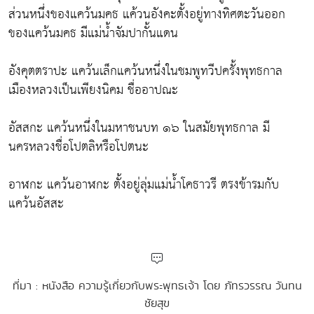
ส่วนหนึ่งของแคว้นมคธ แค้วนอังคะตั้งอยู่ทางทิศตะวันออก
ของแคว้นมคธ มีแม่น้ำจัมปากั้นแดน
อังคุตตราปะ แคว้นเล็กแคว้นหนึ่งในชมพูทวีปครั้งพุทธกาล
เมืองหลวงเป็นเพียงนิคม ชื่ออาปณะ
อัสสกะ แคว้นหนึ่งในมหาชนบท ๑๖ ในสมัยพุทธกาล มี
นครหลวงชื่อโปตลิหรือโปตนะ
อาฬกะ แคว้นอาฬกะ ตั้งอยู่ลุ่มแม่น้ำโคธาวรี ตรงข้ารมกับ
แคว้นอัสสะ
ที่มา : หนังสือ ความรู้เกี่ยวกับพระพุทธเจ้า โดย ภัทรวรรณ วันทน
ชัยสุข