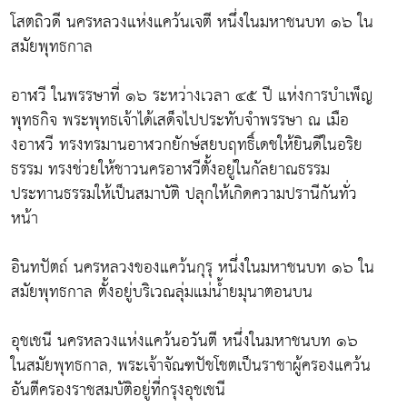
โสตถิวดี นครหลวงแห่งแคว้นเจตี หนึ่งในมหาชนบท ๑๖ ใน
สมัยพุทธกาล
อาฬวี ในพรรษาที่ ๑๖ ระหว่างเวลา ๔๕ ปี แห่งการบำเพ็ญ
พุทธกิจ พระพุทธเจ้าได้เสด็จไปประทับจำพรรษา ณ เมือ
งอาฬวี ทรงทรมานอาฬวกยักษ์สยบฤทธิ์เดชให้ยินดีในอริย
ธรรม ทรงช่วยให้ชาวนครอาฬวีตั้งอยู่ในกัลยาณธรรม
ประทานธรรมให้เป็นสมาบัติ ปลุกให้เกิดความปรานีกันทั่ว
หน้า
อินทปัตถ์ นครหลวงของแคว้นกุรุ หนึ่งในมหาชนบท ๑๖ ใน
สมัยพุทธกาล ตั้งอยู่บริเวณลุ่มแม่น้ำยมุนาตอนบน
อุชเชนี นครหลวงแห่งแคว้นอวันตี หนึ่งในมหาชนบท ๑๖
ในสมัยพุทธกาล, พระเจ้าจัณฑปัชโชตเป็นราชาผู้ครองแคว้น
อันตีครองราชสมบัติอยู่ที่กรุงอุชเชนี