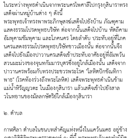
ในระหว่างพุทธดำเนินจากพระนครไพศาลีไปกรุงกุสินาราทรง
เสด็จผ่านหมู่บ้านต่าง ๆ ดังนี้
พระพุทธเจ้าทรงพาพระภิกษุสงฆ์เสด็จไปยังบ้าน ภัณฑุคาม
แสดงธรรมโปรดพุทธบริษัท ต่อจากนั้นเสด็จไปบ้าน หัตถีคาม
อัมพุคามชัมพุคาม และโภคนคร โดยลำดับ ประทับอยู่ที่โภค
นครแสดงธรรมโปรดพุทธบริษัทชาวเมืองนั้น ต่อจากนั้นจึง
เสด็จไปยังเมืองปาวานครเสด็จเข้าประทับอาศัยอยู่ที่อัมพวัน
สวนมะม่วงของจุนทกัมมารบุตรซึ่งอยู่ใกล้เมืองนั้น เสด็จจาก
ปาวานครพร้อมกับทรงประชวรพระโรค "โลหิตปักขัณทิกา
พาธ" (โรคท้องร่วงถึงพระโลหิต) เสด็จพระพุทธดำเนินข้าม
แม่น้ำหิรัญญวดะ ในเมืองกุสินารา แล้วเสด็จเข้าไปยังสาล
วโนทยานของมัลลกษัตริย์ใกล้เมืองกุสินารา
๒. ตำบล
กาฬศิลา ตำบลในชนบทสำคัญแห่งหนึ่งในแคว้นมคธ อยู่ข้าง