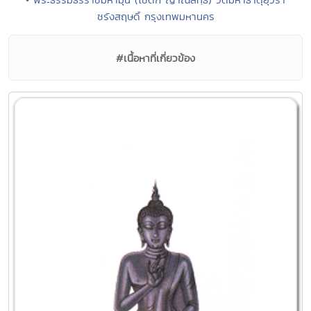
ชรังสฤษดิ์ กรุงเทพมหานคร
#เนื้อหาที่เกี่ยวข้อง