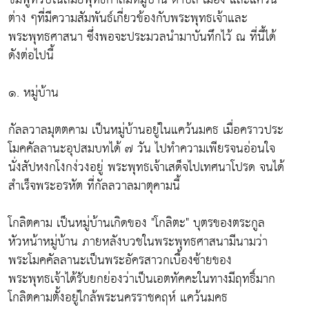
ต่าง ๆที่มีความสัมพันธ์เกี่ยวข้องกับพระพุทธเจ้าและ
พระพุทธศาสนา ซึ่งพอจะประมวลนำมาบันทึกไว้ ณ ที่นี้ได้
ดังต่อไปนี้
๑. หมู่บ้าน
กัลลวาลมุตตคาม เป็นหมู่บ้านอยู่ในแคว้นมคธ เมื่อคราวประ
โมคคัลลานะอุปสมบทได้ ๗ วัน ไปทำความเพียรจนอ่อนใจ
นั่งสัปหงกโงกง่วงอยู่ พระพุทธเจ้าเสด็จไปเทศนาโปรด จนได้
สำเร็จพระอรหัต ที่กัลลวาลมาตุคามนี้
โกลิตคาม เป็นหมู่บ้านเกิดของ "โกลิตะ" บุตรของตระกูล
หัวหน้าหมู่บ้าน ภายหลังบวชในพระพุทธศาสนามีนามว่า
พระโมคคัลลานะเป็นพระอัครสาวกเบื้องซ้ายของ
พระพุทธเจ้าได้รับยกย่องว่าเป็นเอตทัคคะในทางมีฤทธิ์มาก
โกลิตคามตั้งอยู่ใกล้พระนครราชคฤห์ แคว้นมคธ