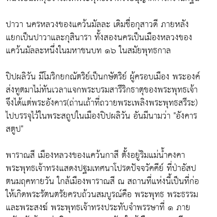
ปาวา นครหลวงของแคว้นมัลละ เดิมชื่อกุสาวดี ภายหลัง
แยกเป็นปาวาและกุสินารา ทั้งสองนครเป็นเมืองหลวงของ
แคว้นมัลละหนึ่งในมหาชนบท ๑๖ ในสมัยพุทธกาล
ปิปผลิวัน มีโมริกยกณัตริย์เป็นกษัตริย์ ผู้ครอบเมือง พระองค์
ส่งทูตมาไม่ทันเวลาแจกพระบรมสารีริกธาตุของพระพุทธเจ้า
จึงได้แต่พระอังคาร(ถ่านเถ้าที่ถวายพระเพลิงพระพุทธสรีระ)
ไปบรรจุไว้ในพระสถูปในเมืองปิปผลิวัน อันมีนามว่า "อังคาร
สตูป"
พาราณสี เมืองหลวงของแคว้นกาสี ตั้งอยู่ริมแม่น้ำคงคา
พระพุทธเจ้าทรงแสดงปฐมเทศนาโปรดปัจจวัคคีย์ ที่ป่าอัสป
ตนมฤคทายวัน ใกล้เมืองพาราณสี ณ สถานที่แห่งนี้เป็นที่ก่อ
ให้เกิดพระรัตนตรัยครบถ้วนสมบูรณ์คือ พระพุทธ พระธรรม
และพระสงฆ์ พระพุทธเจ้าทรงประทับจำพรรษาที่ ๑ ภาย