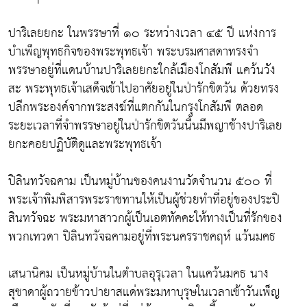
ปาริเลยยกะ ในพรรษาที่ ๑๐ ระหว่างเวลา ๔๕ ปี แห่งการ
บำเพ็ญพุทธกิจของพระพุทธเจ้า พระบรมศาสดาทรงจำ
พรรษาอยู่ที่แดนบ้านปาริเลยยกะใกล้เมืองโกสัมพี แคว้นวัง
สะ พระพุทธเจ้าเสด็จเข้าไปอาศัยอยู่ในป่ารักขิตวัน ด้วยทรง
ปลีกพระองค์จากพระสงฆ์ที่แตกกันในกรุงโกสัมพี ตลอด
ระยะเวลาที่จำพรรษาอยู่ในป่ารักขิตวันนี้นมีพญาช้างปาริเลย
ยกะคอยปฏิบัติดูและพระพุทธเจ้า
ปิลินทวัจฉคาม เป็นหมู่บ้านของคนงานวัดจำนวน ๕๐๐ ที่
พระเจ้าพิมพิสารพระราชทานให้เป็นผู้ช่วยทำที่อยู่ของประปิ
สินทวัจฉะ พระมหาสาวกผู้เป็นเอตทัคคะให้ทางเป็นที่รักของ
พวกเทวดา ปิลินทวัจฉคามอยู่ที่พระนครราชคฤห์ แว้นมคธ
เสนานิคม เป็นหมู่บ้านในตำบลอุรุเวลา ในแคว้นมคธ นาง
สุชาดาผู้ถวายข้าวปายาสแด่พระมหาบุรุษในเวลาเช้าวันเพ็ญ