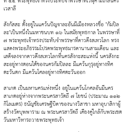
ที่ ๔๕ พระพุทธเจ้าทรงประทับจำพรรษาที่เวฬุคามใกล้นคร
เวสาลี
สังกัสสะ ตั้งอยู่ในแคว้นปัญจาละอันมีเมืองหลวงชื่อ "กัมปิล
ละ"เป็นหนึ่งในมหาชนบท ๑๖ ในสมัยพุทธกาล ในพรรษาที่
๗ พระพุทธเจ้าทรงประทับจำพรรษาที่ดาวดึงสเทวโลก ทรง
แสดงพระอภิธรรมโปรดพระพุทธมารดานานสามเดือน และ
เสด็จลงจากดาวดึงสเทวโลกที่นครสังกะสะแห่งนี้ นครสังกะ
สะอยู่ทางตอนใต้ของนครกัมปิลละ มีแคว้นกุรุอยู่ทางทิศ
ตะวันตก มีแคว้นโศลอยู่ทางทิศตะวันออก
สาเกต เป็นมหานครแห่งหนึ่ง อยู่ในแคว้นโกศลอันมีนคร
สาเกตอยู่ห่างจากพระนครสาวัตถี ๗ โยชน์ (ประมาณ ๑๑๒
กิโลเมตร) ธนัญชัยเศรษฐีบิดาของนางวิสาขา มหาอุบาสิกาผู้
สร้างวัดบุพพาราม ณ พระนครสาวัตถี เคียงคู่ใกล้กับพระเชต
วันมหาวิหารถวายพระพุทธเจ้า