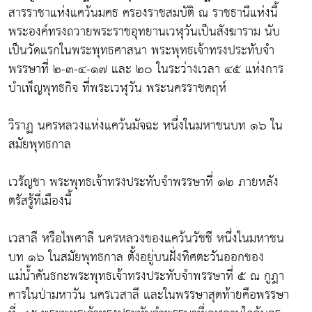
สารราชาแห่งแคว้นมคธ ครองราชสมบัติ ณ ราชธานีแห่งนี้
พระองค์ทรงถวายพระราชอุทยานเวฬุวันเป็นสังฆาราม นับ
เป็นวัดแรกในพระพุทธศาสนา พระพุทธเจ้าทรงประทับจำ
พรรษาที่ ๒-๓-๔-๑๗ และ ๒๐ ในระว่างเวลา ๔๕ แห่งการ
บำเพ็ญพุทธกิจ ที่พระเวฬุวัน พระนครราชคฤห์
วิราฏ นครหลวงแห่งแคว้นมัจฉะ หนึ่งในมหาชนบท ๑๖ ใน
สมัยพุทธกาล
เวรัญชา พระพุทธเจ้าทรงประทับจำพรรษาที่ ๑๒ ภายหลัง
ตรัสรู้ที่เมืองนี้
เวสาลี หรือไพศาลี นครหลวงของแคว้นวัชชี หนึ่งในมหาชน
บท ๑๖ ในสมัยพุทธกาล ตั้งอยู่บนฝั่งทิศตะวันออกของ
แม่น้ำคันธกะพระพุทธเจ้าทรงประทับจำพรรษาที่ ๕ ณ กูฎา
คารในป่ามหาวัน นครเวสาลี และในพรรษาสุดท้ายคือพรรษา