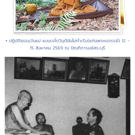
• ปฏิบัติธรรมวันแม่ แบบเจโตวิมุติอันไม่กำเริบ(แก่นพรหมจรรย์) 12 -
15 สิงหาคม 2569 ณ ปัณฑิตารมย์สระบุรี