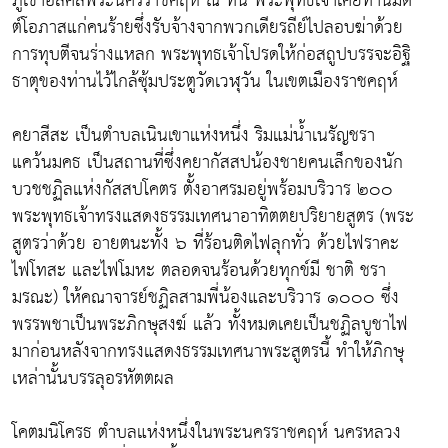
ภูเขาอิสิคิลิพระนครราชคฤห์ ณ ที่นี้ พระพุทธเจ้าเคยทำนิมิต
ต์โอภาสแก่คนร้ายซึ่งรับจ้างจากพวกเดียรถีย์ไปลอบฆ่าด้วย
การทุบตีจนร่างแหลก พระพุทธเจ้าโปรดให้ก่อสถูปบรรจะอิฐิ
ธาตุของท่านไว้ไกล้ซุ้มประตูวัดเวฬุวัน ในเขตเมืองราชคฤห์
คยาสีสะ เป็นตำบลเนินเขาแห่งหนึ่ง ริมแม่น้ำเนรัญชรา
แคว้นมคธ เป็นสถานที่ซึ่งคยากัสสปน้องชายคนเล็กของนัก
บวชชฏิลแห่งกัสสปโคตร ตั้งอาศรมอยู่พร้อมบริวาร ๒๐๐
พระพุทธเจ้าทรงแสดงธรรมเทศนาอาทิตตยปริยายสูตร (พระ
สูตรว่าด้วย อายตนะทั้ง ๖ ที่ร้อนติดไฟลุกทั่ว ด้วยไฟราคะ
ไฟโทสะ และไฟโมหะ ตลอดจนร้อนด้วยทุกข์มี ชาติ ชรา
มรณะ) ให้คณาจารย์ชฏิลสามพี่น้องและบริวาร ๑๐๐๐ ซึ่ง
พรรพชาเป็นพระภิกษุสงฆ์ แล้ว ทั้งหมดเคยเป็นชฏิลบูชาไฟ
มาก่อนหลังจากทรงแสดงธรรมเทศนาพระสูตรนี้ ทำให้ภิกษุ
เหล่านั้นบรรลุอรหัตตผล
โคตมนิโครธ ตำบลแห่งหนึ่งในพระนครราชคฤห์ นครหลวง