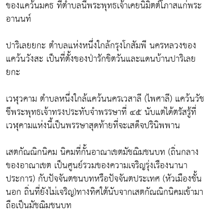
ของแคว้นมคธ ที่ตำบลนี้พระพุทธเจ้าเคยนิมิตต์โภาสแก่พระ
อานนท์
ปาริเลยยกะ ตำบลแห่งหนึ่งใกล้กรุงโกสัมพี นครหลวงของ
แคว้นวังสะ เป็นที่ตั้งของป่ารักขิตวันและแดนบ้านปาริเลย
ยกะ
เวฬุวคาม ตำบลหนึ่งใกล้แคว้นนครเวสาลี (ไพศาลี) แคว้นวัช
ชีพระพุทธเจ้าทรงประทับจำพรรษาที่ ๔๕ นับแต่ได้ตรัสรู้ที่
เวฬุคามแห่งนี้เป็นพรรษาสุดท้ายที่จะเสด็จปรินิพพาน
เสตกัณณิกนิคม นิคมที่กั้นอาณาเขตมัชฌิมชนบท (ถิ่นกลาง
ของอาณาเขต เป็นศูนย์รวมของความเจริญรุ่งเรืองนานา
ประการ) กับปัจจันตชนบทหรือปัจจันตประเทศ (หัวเมืองชั้น
นอก ถิ่นที่ยังไม่เจริญ)ทางทิศใต้นับจากเสตกัณณิกนิคมเข้ามา
ถือเป็นมัชฌิมชนบท