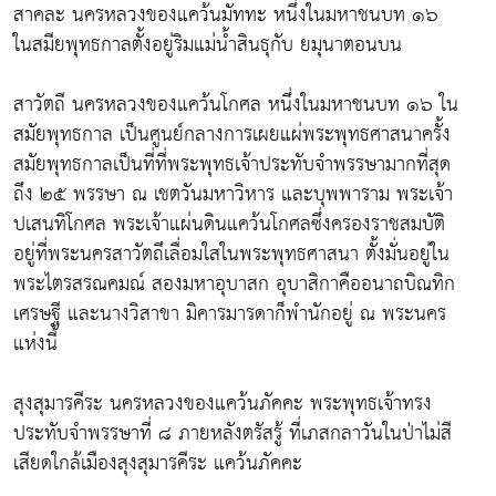
สาคละ นครหลวงของแคว้นมัททะ หนึ่งในมหาชนบท ๑๖
ในสมียพุทธกาลตั้งอยู่ริมแม่น้ำสินธุกับ ยมุนาตอนบน
สาวัตถี นครหลวงของแคว้นโกศล หนึ่งในมหาชนบท ๑๖ ใน
สมัยพุทธกาล เป็นศูนย์กลางการเผยแผ่พระพุทธศาสนาครั้ง
สมัยพุทธกาลเป็นที่ที่พระพุทธเจ้าประทับจำพรรษามากที่สุด
ถึง ๒๕ พรรษา ณ เชตวันมหาวิหาร และบุพพาราม พระเจ้า
ปเสนทิโกศล พระเจ้าแผ่นดินแคว้นโกศลซึ่งครองราชสมบัติ
อยู่ที่พระนครสาวัตถึเลื่อมใสในพระพุทธศาสนา ตั้งมั่นอยู่ใน
พระไตรสรณคมณ์ สองมหาอุบาสก อุบาสิกาคืออนาถบิณทิก
เศรษฐี และนางวิสาขา มิคารมารดาก็พำนักอยู่ ณ พระนคร
แห่งนี้
สุงสุมารคีระ นครหลวงของแคว้นภัคคะ พระพุทธเจ้าทรง
ประทับจำพรรษาที่ ๘ ภายหลังตรัสรู้ ที่เภสกลาวันในป่าไม่สี
เสียดใกล้เมืองสุงสุมารคีระ แคว้นภัคคะ