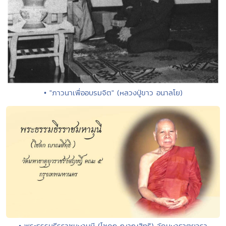
• "ภาวนาเพื่ออบรมจิต" (หลวงปู่ขาว อนาลโย)
• พระธรรมธีรราชมหามุนี (โชดก ญาณสิทฺธิ) วัดมหาธาตุยุวรา