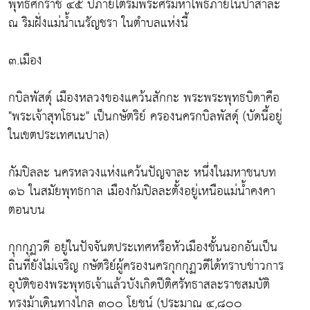
พุทธศักราช ๔๕ ปีภายใต้ร่มพระศรีมหาโพธิ์ภายในปาสาละ
ณ ริมฝั่งแม่น้ำเนรัญชรา ในตำบลแห่งนี้
๓.เมือง
กบิลพัสดุ์ เมืองหลวงของแคว้นสักกะ พระพระพุทธบิดาคือ
"พระเจ้าสุทโธนะ" เป็นกษัตริย์ ครองนครกบิลพัสดุ์ (บัดนี้อยู่
ในเขตประเทศเนปาล)
กัมปิลละ นครหลวงแห่งแคว้นปัญจาละ หนึ่งในมหาชนบท
๑๖ ในสมัยพุทธกาล เมืองกัมปิลละตั้งอยู่เหนือแม่น้ำคงคา
ตอนบน
กุกกุฏวดี อยู่ในปัจจันตประเทศหรือหัวเมืองชั้นนอกอันเป็น
ถิ่นที่ยังไม่เจริญ กษัตริย์ผู้ครองนครกุกกุฏวดีได้ทราบข่าวการ
อุบัติของพระพุทธเจ้าแล้วบังเกิดปีติศรัทธาสละราชสมบัติ
ทรงม้าเดินทางไกล ๓๐๐ โยชน์ (ประมาณ ๔,๘๐๐