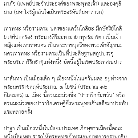
มาภัจ (แพทย์ประจำประองค์ของพระพุทธเจ้า) และองคุลิ
มาล (มหาโจรผู้กลับใจเป็นพระอรหันต์มหาสาวก)
เทวทหะ หรือรามคาม นครของแคว้นโกลิยะ มีกษัตริย์โกลิ
ยวงศ์ปกครอง พระนางสิริมมหามายาพุทธมารดา เป็นเจ้า
หญิงแห่งเทวทหนคร เป็นพระราชบุตรีของพระเจ้าอัญชนะ
นครเทวทหะ หรือรามคามเป็นที่ประดิษฐานสถูปบรรจุ
พระบรมสารีริกธาตุแห่งหนึ่ง บัดนี้อยู่ในเขตประเทศเนปาล
นาลันทา เป็นเมืองเล็ก ๆ เมืองหนึ่งในแคว้นมคธ อยู่ห่างจาก
พระนครราชคฤห์ประมาณ ๑ โยชน์ (ประมาณ ๑๖
กิโลเมตร) ณ เมือง นี้สวนมะม่วงชื่อ "ปาวาริกกัมพวัน" หรือ
สวนมะม่วงของปาวาริกเศรษฐีซึ่งพระพุทธเจ้าเสด็จมาประทับ
แรมหลายครั้ง
ปาฐา เป็นเมืองหนึ่งในมัธยมประเทศ ภิกษุชาวเมืองนี้คณะ
หนึ่งเป็นเหตุปรารถให้พระพุทธเจ้าทรงอนุญาตการกรานกฐิน