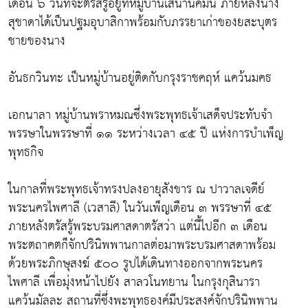
เดือน ๖ วันที่จะตรัสรู้อยู่ที่หมู่บ้านเสนานิคมนี้ ภายหลังนาง
สุชาดาได้เป็นปฐมอุบาสิกาพร้อมกับภรรยาเก่าของยสะบุตร
ชายของนาง
อันธกวินทะ เป็นหมู่บ้านอยู่ติดกับกรุงราชคฤห์ แคว้นมคธ
เอกนาลา หมู่บ้านพราหมณซึ่งพระพุทธเจ้าเสด็จประทับจำ
พรรษาในพรรษาที่ ๑๑ ระหว่างเวลา ๔๕ ปี แห่งการบำเพ็ญ
พุทธกิจ
ในกาลที่พระพุทธเจ้าทรงปลงอายุสังขาร ณ ปาวาลเจดีย์
พระนครไพศาลี (เวสาลี) ในวันเพ็ญเดือน ๓ พรรษาที่ ๔๕
ภายหลังตรัสรู้พระบรมศาสดาตรัสว่า แต่นี้ไปอีก ๓ เดือน
พระตถาคตก็จักปรินิพพานกาลต่อมาพระบรมศาสดาพร้อม
ด้วยพระภิกษุสงฆ์ ๕๐๐ รูปได้เดินทางออกจากพระนคร
ไพศาลี เพื่อมุ่งหน้าไปยัง สาลวโนทยาน ในกรุงกุสินารา
แคว้นมัลละ สถานที่ซึ่งพะพุทธองค์มีประสงค์จักปรินิพพาน