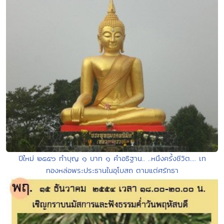
ปีใหม่ ๒๕๕๖ ทำบุญ ๑ บาท ๑ คำอธิฐาน.. ..หนึงครั้งชีวิต.... เท
ทองหล่อพระประธานในอุโบสถ ตามแต่ศรัทธา