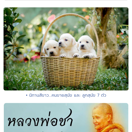
• นิทานสีขาว...คนขายสุนัข และ ลูกสุนัข 7 ตัว