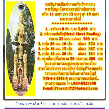
ช่วยหลวงพ่อด้วย!! ตากแดดตากฝนมานานแล้วลูกเอ๋ย..