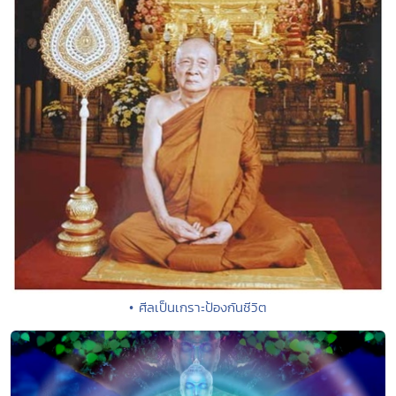
• ศีลเป็นเกราะป้องกันชีวิต