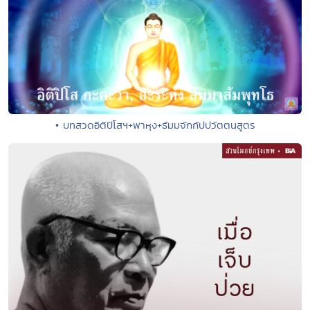
• บทสวดอิติปิโสฯ+พาหุง+ธัมมจักกัปปวัตตนสูตร