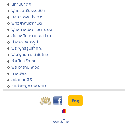
นิทานชาดก
พุทธวจนในธรรมบท
มงคล ๓๘ ประการ
พุทธศาสนสุภาษิต
พุทธศาสนสุภาษิต ๖๒๑
สังเวชนียสถาน ๔ ตำบล
ปางพระพุทธรูป
พระพุทธรูปสำคัญ
พระพุทธศาสนาในไทย
ทำเนียบวัดไทย
พระอารามหลวง
ศาสนพิธี
อุปสมบทพิธี
วันสำคัญทางศาสนา
Eng
ธรรมะไทย