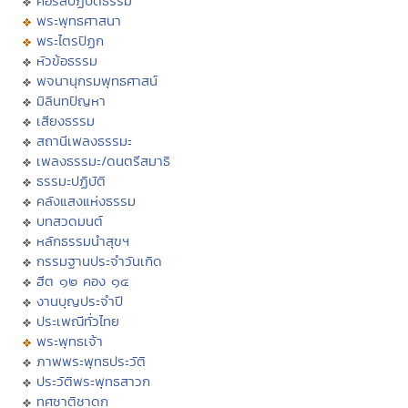
คอร์สปฏิบัติธรรม
พระพุทธศาสนา
พระไตรปิฏก
หัวข้อธรรม
พจนานุกรมพุทธศาสน์
มิลินทปัญหา
เสียงธรรม
สถานีเพลงธรรมะ
เพลงธรรมะ/ดนตรีสมาธิ
ธรรมะปฏิบัติ
คลังแสงแห่งธรรม
บทสวดมนต์
หลักธรรมนำสุขฯ
กรรมฐานประจำวันเกิด
ฮีต ๑๒ คอง ๑๔
งานบุญประจำปี
ประเพณีทั่วไทย
พระพุทธเจ้า
ภาพพระพุทธประวัติ
ประวัติพระพุทธสาวก
ทศชาติชาดก