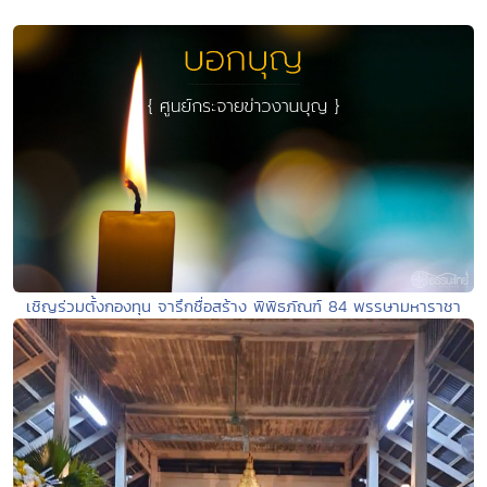
เชิญร่วมตั้งกองทุน จารึกชื่อสร้าง พิพิธภัณฑ์ 84 พรรษามหาราชา