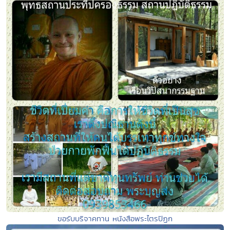
ขอรับบริจาคทาน หนังสือพระไตรปิฏก