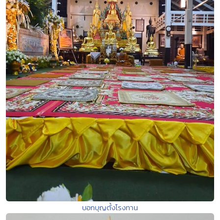
บอกบุญตั้งโรงทาน