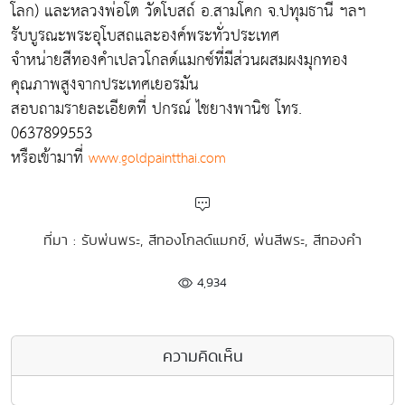
โลก) และหลวงพ่อโต วัดโบสถ์ อ.สามโคก จ.ปทุมธานี ฯลฯ
รับบูรณะพระอุโบสถและองค์พระทั่วประเทศ
จำหน่ายสีทองคำเปลวโกลด์แมกซ์ที่มีส่วนผสมผงมุกทอง
คุณภาพสูงจากประเทศเยอรมัน
สอบถามรายละเอียดที่ ปกรณ์ ไชยางพานิช โทร.
0637899553
หรือเข้ามาที่
www.goldpaintthai.com
ที่มา : รับพ่นพระ, สีทองโกลด์แมกซ์, พ่นสีพระ, สีทองคำ
4,934
ความคิดเห็น