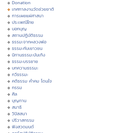
Donation
เทศกาลงานวัดช่วยชาติ
การเผยแผ่ศาสนา
ประเพณีไทย
บอกบุญ
สถานปฏิบัติธรรม
ธรรมะจากหลวงพ่อ
ธรรมะกับเยาวชน
นิทานธรรมะบันเทิง
ธรรมะบรรยาย
บทความธรรมะ
กวีธรรมะ
คติธรรม คำคม โดนใจ
กรรม
ศีล
บุญทาน
สมาธิ
วิปัสสนา
ปริวาสกรรม
ฟังสวดมนต์