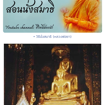
• วิธีนั่งสมาธิ (หลวงพ่อชา)