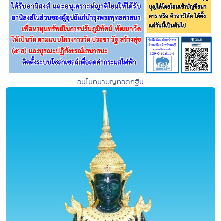
อนุโมทนาบุญทอดกฐิน