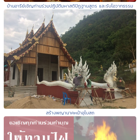
บ้านอารีย์เชิญท่านร่วมปฏิบัติมหาสติปัฏฐานสูตร และรับโอวาทธรรม
สร้างพญานาคหน้าอุโบสถ