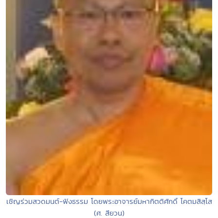
เชิญร่วมสวดมนต์-ฟังธรรม โดยพระอาจารย์มหากิตติศักดิ์ โคตมสิสฺโส
(ศ. สียวน)