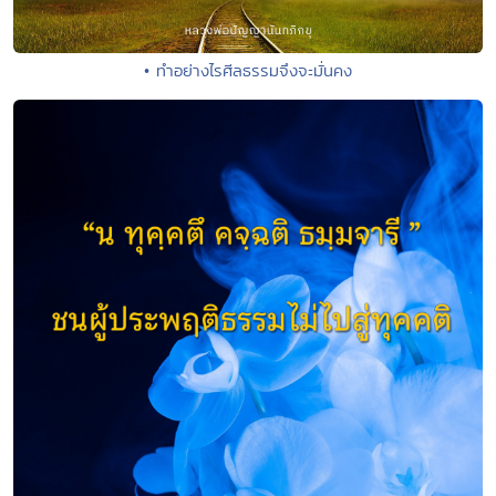
• ทำอย่างไรศีลธรรมจึงจะมั่นคง