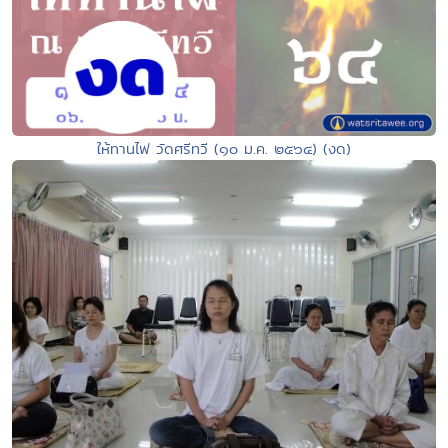
ให้ทานไฟ วัดศรีทวี (๑๐ ม.ค. ๒๕๖๔) (งด)