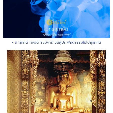
• น ทุคฺคตึ คจฺฉติ ธมฺมจารี ชนผู้ประพฤติธรรมไม่ไปสู่ทุคคติ