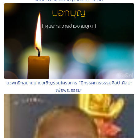
ยุวพุทธิกสมาคมฯขอเชิญร่วมโครงการ "นิทรรศการธรรมศิลป์-ศิลปะ
เพื่อพระธรรม"