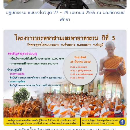
ปฏิบัติธรรม แบบเจโตวิมุติ 27 - 29 เมษายน 2555 ณ ปัณฑิตารมย์
พัทยา
ขอเชิญเป็นเจ้าภาพบรรพชาสามเณรทายาทธรรม ๗๐ รูป