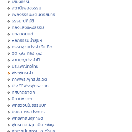
เสียงธรรม
สถานีเพลงธรรมะ
เพลงธรรมะ/ดนตรีสมาธิ
ธรรมะปฏิบัติ
คลังแสงแห่งธรรม
บทสวดมนต์
หลักธรรมนำสุขฯ
กรรมฐานประจำวันเกิด
ฮีต ๑๒ คอง ๑๔
งานบุญประจำปี
ประเพณีทั่วไทย
พระพุทธเจ้า
ภาพพระพุทธประวัติ
ประวัติพระพุทธสาวก
ทศชาติชาดก
นิทานชาดก
พุทธวจนในธรรมบท
มงคล ๓๘ ประการ
พุทธศาสนสุภาษิต
พุทธศาสนสุภาษิต ๖๒๑
สังเวชนียสถาน ๔ ตำบล