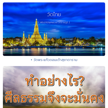
• วัดพระแก้วดอนเต้าสุชาดาราม