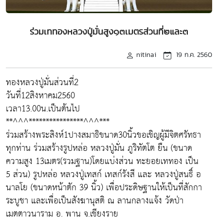
ร่วมเททองหลวงปู่มั่นสูง๑๓เมตรส่วนที่๒และ๓
nitinai
19 ก.ค. 2560
ทองหลวงปู่มั่นส่วนที่2
วันที่12สิงหาคม2560
เวลา13.00น.เป็นต้นไป
**^^^****************^^^***
ร่วมสร้างพระสิงห์1ปางสมาธิขนาด30นิ้วขอเชิญผู้มีจิตศรัทธา
ทุกท่าน ร่วมสร้างรูปหล่อ หลวงปู่มั่น ภูริทัตโต ยืน (ขนาด
ความสูง 13เมตร(รวมฐาน)โดยแบ่งส่วน ทะยอยเททอง เป็น
5 ส่วน) รูปหล่อ หลวงปู่เทสก์ เทสก์รังสี และ หลวงปู่สนธิ์ อ
นาลโย (ขนาดหน้าตัก 39 นิ้ว) เพื่อประดิษฐานให้เป็นที่สักกา
ระบูชา และเพื่อเป็นสังฆานุสติ ณ ลานกลางแจ้ง วัดป่า
เมตตาวนาราม อ. พาน จ.เชียงราย