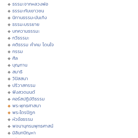
ธรรมะจากหลวงพ่อ
ธรรมะกับเยาวชน
นิทานธรรมะบันเทิง
ธรรมะบรรยาย
บทความธรรมะ
กวีธรรมะ
คติธรรม คำคม โดนใจ
กรรม
ศีล
บุญทาน
สมาธิ
วิปัสสนา
ปริวาสกรรม
ฟังสวดมนต์
คอร์สปฏิบัติธรรม
พระพุทธศาสนา
พระไตรปิฏก
หัวข้อธรรม
พจนานุกรมพุทธศาสน์
มิลินทปัญหา