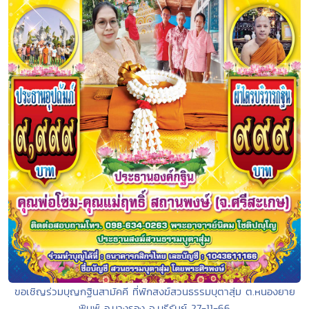
ขอเชิญร่วมบุญกฐินสามัคคี ที่พักสงฆ์สวนธรรมบุตาสุ่ม ต.หนองยาย
พิมพ์ อ.นางรอง จ.บุรีรัมย์ 27-11-66