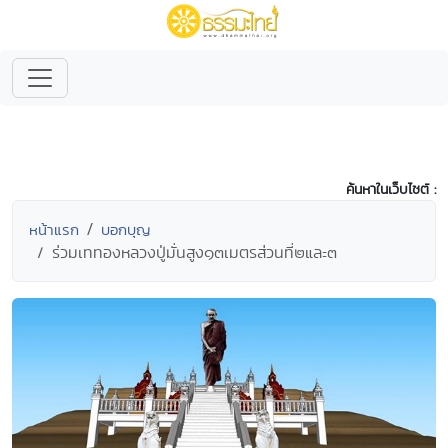
ค้นหาในเว็บไซต์ :
หน้าแรก
บอกบุญ
ร่วมเททองหลวงปู่มั่นสูง๑๓เมตรส่วนที่๒และ๓