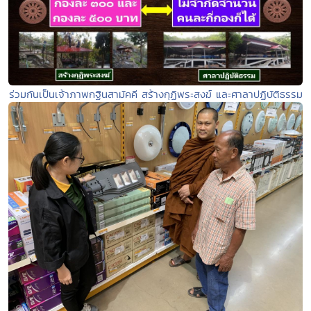
ร่วมกันเป็นเจ้าภาพกฐินสามัคคี สร้างกุฏิพระสงฆ์ และศาลาปฏิบัติธรรม