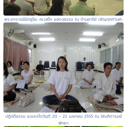
พระอาจารย์มิตซูโอะ คเวสโก แสดงธรรม ณ บ้านอารีย์ เชิญทุกท่านค่ะ
ปฏิบัติธรรม แบบเจโตวิมุติ 20 - 22 เมษายน 2555 ณ ปัณฑิตารมย์
พัทยา