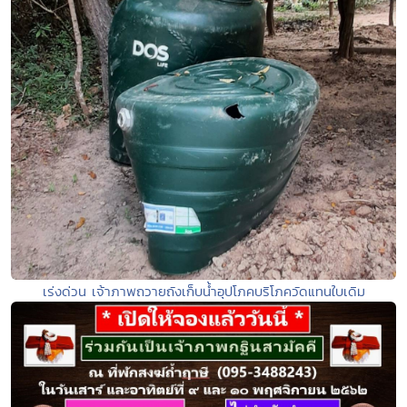
เร่งด่วน เจ้าภาพถวายถังเก็บน้ำอุปโภคบริโภควัดแทนใบเดิม