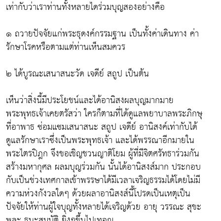
เท่ากับว่าเราท่านทั้งหลายไดร่วมบุญสองอย่างคือ
๑ ถวายปัจจัยแก่พระธุดงค์กรรมฐาน เป็นทั้งค่าเดินทาง ค่า
รักษาโรคหรือตามแต่ท่านเห็นสมควร
๒ ได้บูรณะเสนาสนะวัด เจดีย์ สถูป เป็นต้น
เห็นว่าสิ่งนี้มีประโยชน์และได้อานิสงผลบุญมากมาย
พระพุทธเจ้าเคยตรัสว่า ใครก็ตามที่ได้ดูแลพยาบาลพระภิกษุ
ที่อาพาธ ซ่อมแซมเสนาสนะ สถูป เจดีย์ อานิสงค์เท่ากับได้
ดูแลรักษาเราซึ่งเป็นพระพุทธเจ้า และได้พรรณาอีกมายใน
พระไตรปิฎก จึงขอเชิญชวนญาติโยม ผู้ที่มีจิตศรัทธาร่วมกัน
สร้างมหากุศล ผลมบุญร่วมกัน นั้นได้อานิสงส์มาก ประกอบ
กับเป็นช่วงเทศกาลเข้าพรรษาได้มีเวลาเจริญธรรมได้โดยไม่มี
ความห่วงกังวลใดๆ ด้วยผลาอานิสงส์นี้โปรดเป็นเหตุเป็น
ปัจจัยให้ท่านผู้ใจบุญทั้งหลายได้เจริญด้วย อายุ วรรณะ สุขะ
พละ ธนะสมบัติ ยิ่งๆขึ้นไปเทอญ