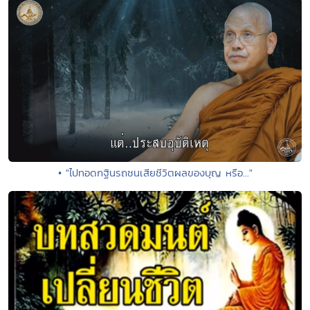
• "ไปทอดกฐินรถชนเสียชีวิตผลของบุญ หรือ..."