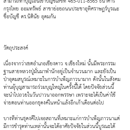
สามารถทำบุญโอนเข้าบัญชีเลขที่ 465-011-8565 ธนาคาร
กรุงไทย ออมทรัพย์ สาขาย่อยถนนประชาอุทิศราษฎร์บูรณะ
ชื่อบัญชี ดร.นิตินัย อุดมกัน
วัตถุประสงค์
เนื่องจากว่าเขตอำเภอเชียงดาว จ.เชียงใหม่ นั้นมีพระกรรม
ฐานสายหลวงปู่มั่นมาพำนักอยู่เป็นจำนวนมาก และยังเป็น
ป่าอุดมสบูรณ์เหมาะในการบำเพ็ญภาวนามาก ดังนั้นในสังคม
ท่านผุ้บุญสามารถร่วมบุญใหญ่ในครั้งนี้ได้ โดยปัจจัยส่วนนี้
จะนำไปถวยในวันปาวนาออกพรรษา เพราะจะได้เป็นค่าใช้
จ่ายตอนท่านออกธุดงค์ในหน้าแล้งอีกเก้าเดือนต่อไป
บางทีท่านธุดงคืไปเจอสถานที่เหมาะแก่การบำเพ็ญภาวนาแต่
มีการชำรุดท่านเหล่านั้นจะได้อาศัยปัจจัยในส่วนนี้บูรณะได้