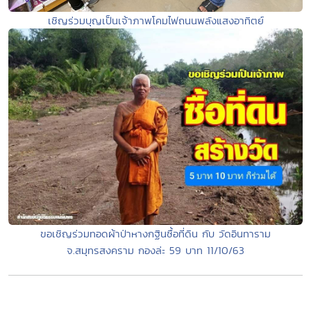
เชิญร่วมบุญเป็นเจ้าภาพโคมไฟถนนพลังแสงอาทิตย์
ขอเชิญร่วมทอดผ้าป่าหางกฐินซื้อที่ดิน กับ วัดอินทาราม
จ.สมุทรสงคราม กองล่ะ 59 บาท 11/10/63