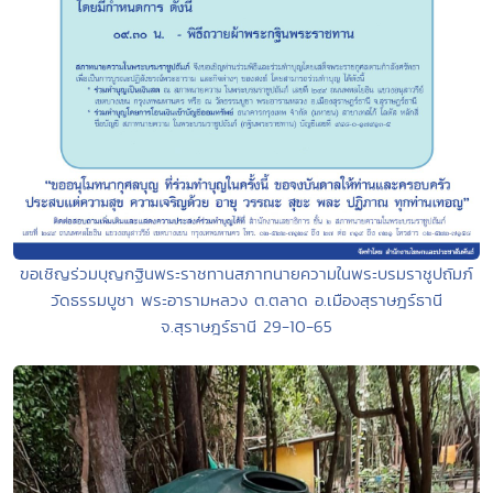
ขอเชิญร่วมบุญกฐินพระราชทานสภาทนายความในพระบรมราชูปถัมภ์
วัดธรรมบูชา พระอารามหลวง ต.ตลาด อ.เมืองสุราษฎร์ธานี
จ.สุราษฎร์ธานี 29-10-65