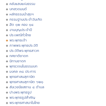
คลังแสงแห่งธรรม
บทสวดมนต์
หลักธรรมนำสุขฯ
กรรมฐานประจำวันเกิด
ฮีต ๑๒ คอง ๑๔
งานบุญประจำปี
ประเพณีทั่วไทย
พระพุทธเจ้า
ภาพพระพุทธประวัติ
ประวัติพระพุทธสาวก
ทศชาติชาดก
นิทานชาดก
พุทธวจนในธรรมบท
มงคล ๓๘ ประการ
พุทธศาสนสุภาษิต
พุทธศาสนสุภาษิต ๖๒๑
สังเวชนียสถาน ๔ ตำบล
ปางพระพุทธรูป
พระพุทธรูปสำคัญ
พระพุทธศาสนาในไทย