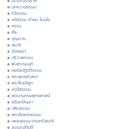
ธรรมะบรรยาย
บทความธรรมะ
กวีธรรมะ
คติธรรม คำคม โดนใจ
กรรม
ศีล
บุญทาน
สมาธิ
วิปัสสนา
ปริวาสกรรม
ฟังสวดมนต์
คอร์สปฏิบัติธรรม
พระพุทธศาสนา
พระไตรปิฏก
หัวข้อธรรม
พจนานุกรมพุทธศาสน์
มิลินทปัญหา
เสียงธรรม
สถานีเพลงธรรมะ
เพลงธรรมะ/ดนตรีสมาธิ
ธรรมะปฏิบัติ