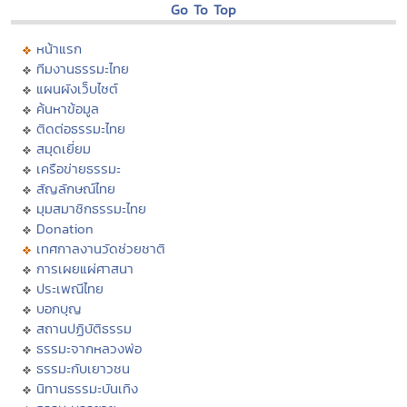
Go To Top
หน้าแรก
ทีมงานธรรมะไทย
แผนผังเว็บไซต์
ค้นหาข้อมูล
ติดต่อธรรมะไทย
สมุดเยี่ยม
เครือข่ายธรรมะ
สัญลักษณ์ไทย
มุมสมาชิกธรรมะไทย
Donation
เทศกาลงานวัดช่วยชาติ
การเผยแผ่ศาสนา
ประเพณีไทย
บอกบุญ
สถานปฏิบัติธรรม
ธรรมะจากหลวงพ่อ
ธรรมะกับเยาวชน
นิทานธรรมะบันเทิง