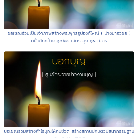
ขอเชิญร่วมเป็นเจ้าภาพสร้างพระพุทธรูปองค์ใหญ่ ( ปางมารวิชัย )
หน้าตักกว้าง ๑๐.๒๕ เมตร สูง ๑๕ เมตร
ขอเชิญร่วมสร้างกำไรบุญให้กับชีวิต สร้างสถานปกิบัติวิปัสนากรรมฐาน