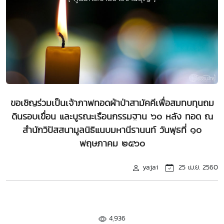
ขอเชิญร่วมเป็นเจ้าภาพทอดผ้าป่าสามัคคีเพื่อสมทบทุนถม
ดินรอบเขื่อน และบูรณะเรือนกรรมฐาน ๖๐ หลัง ทอด ณ
สำนักวิปัสสนามูลนิธิแนบมหานีรานนท์ วันพุธที่ ๑๐
พฤษภาคม ๒๕๖๐
yajai
25 เม.ย. 2560
4,936