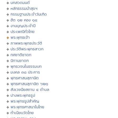
บทสวดมนต์
หลักธรรมนำสุขฯ
กรรมฐานประจำวันเกิด
ฮีต ๑๒ คอง ๑๔
งานบุญประจำปี
ประเพณีทั่วไทย
พระพุทธเจ้า
ภาพพระพุทธประวัติ
ประวัติพระพุทธสาวก
ทศชาติชาดก
นิทานชาดก
พุทธวจนในธรรมบท
มงคล ๓๘ ประการ
พุทธศาสนสุภาษิต
พุทธศาสนสุภาษิต ๖๒๑
สังเวชนียสถาน ๔ ตำบล
ปางพระพุทธรูป
พระพุทธรูปสำคัญ
พระพุทธศาสนาในไทย
ทำเนียบวัดไทย