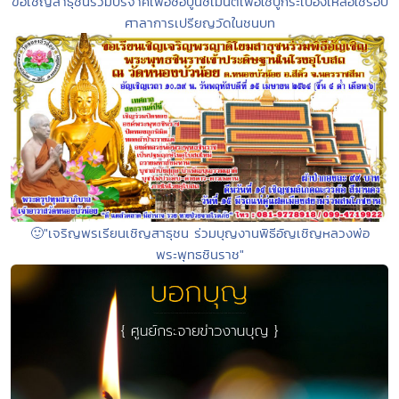
ขอเชิญสาธุชนร่วมบริจาคเพื่อซื้อปูนซีเมนต์เพื่อใช้ปูกระเบื้องเหลือใช้รอบ
ศาลาการเปรียญวัดในชนบท
🙂"เจริญพรเรียนเชิญสาธุชน ร่วมบุญงานพิธีอัญเชิญหลวงพ่อ
พระพุทธชินราช"