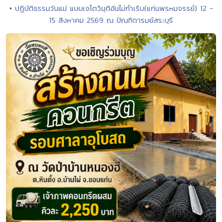
• ปฏิบัติธรรมวันแม่ แบบเจโตวิมุติอันไม่กำเริบ(แก่นพรหมจรรย์) 12 -
15 สิงหาคม 2569 ณ ปัณฑิตารมย์สระบุรี