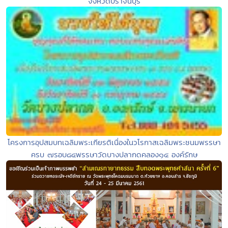
จังหวัดปราจีนบุรี
โครงการอุปสมบทเฉลิมพระเกียรติเนื่องในวโรกาสเฉลิมพระชนมพรรษา
ครบ ๗รอบ๘๔พรรษาวัดบางปลากดคลอง๑๔ องค์รักษ