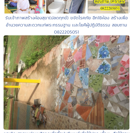
รับเจ้าภาพสร้างห้องสุขา(ปลดทุกข์) ขจัดโรคภัย อีก18ห้อง สร้างเพื่อ
อำนวยความสะดวกเเก่พระกรรมฐาน เเละโยคีผู้ปฏิบัติธรรม สอบถาม
0822205051