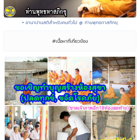
• อานาปานสติสำหรับคนทั่วไป @ ท่านพุทธทาสภิกขุ
#เนื้อหาที่เกี่ยวข้อง