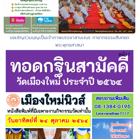
ขอเชิญร่วมบุญเป็นเจ้าภาพบรรชาสามเณร ทายาทธรรมสืบทอด
พระพุทธศาสนา