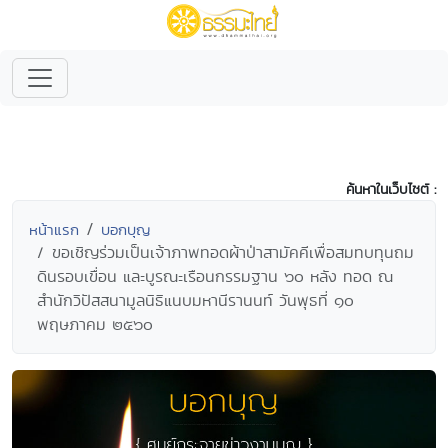
ค้นหาในเว็บไซต์ :
หน้าแรก
บอกบุญ
ขอเชิญร่วมเป็นเจ้าภาพทอดผ้าป่าสามัคคีเพื่อสมทบทุนถม
ดินรอบเขื่อน และบูรณะเรือนกรรมฐาน ๖๐ หลัง ทอด ณ
สำนักวิปัสสนามูลนิธิแนบมหานีรานนท์ วันพุธที่ ๑๐
พฤษภาคม ๒๕๖๐