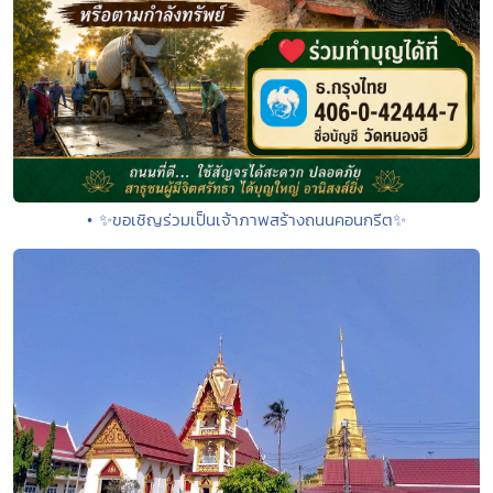
• ✨ขอเชิญร่วมเป็นเจ้าภาพสร้างถนนคอนกรีต✨