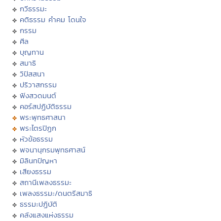
กวีธรรมะ
คติธรรม คำคม โดนใจ
กรรม
ศีล
บุญทาน
สมาธิ
วิปัสสนา
ปริวาสกรรม
ฟังสวดมนต์
คอร์สปฏิบัติธรรม
พระพุทธศาสนา
พระไตรปิฏก
หัวข้อธรรม
พจนานุกรมพุทธศาสน์
มิลินทปัญหา
เสียงธรรม
สถานีเพลงธรรมะ
เพลงธรรมะ/ดนตรีสมาธิ
ธรรมะปฏิบัติ
คลังแสงแห่งธรรม