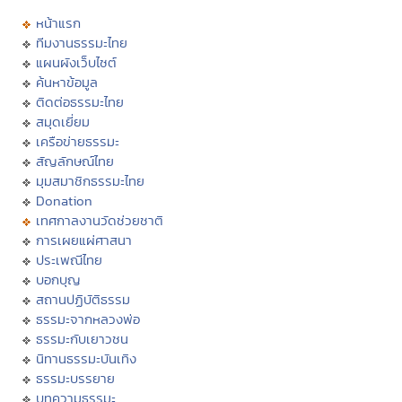
หน้าแรก
ทีมงานธรรมะไทย
แผนผังเว็บไซต์
ค้นหาข้อมูล
ติดต่อธรรมะไทย
สมุดเยี่ยม
เครือข่ายธรรมะ
สัญลักษณ์ไทย
มุมสมาชิกธรรมะไทย
Donation
เทศกาลงานวัดช่วยชาติ
การเผยแผ่ศาสนา
ประเพณีไทย
บอกบุญ
สถานปฏิบัติธรรม
ธรรมะจากหลวงพ่อ
ธรรมะกับเยาวชน
นิทานธรรมะบันเทิง
ธรรมะบรรยาย
บทความธรรมะ