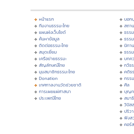
หน้าแรก
บอก
ทีมงานธรรมะไทย
สถาน
แผนผังเว็บไซต์
ธรรม
ค้นหาข้อมูล
ธรรม
ติดต่อธรรมะไทย
นิทาน
สมุดเยี่ยม
ธรรม
เครือข่ายธรรมะ
บทคว
สัญลักษณ์ไทย
กวีธ
มุมสมาชิกธรรมะไทย
คติธ
Donation
กรร
เทศกาลงานวัดช่วยชาติ
ศีล
การเผยแผ่ศาสนา
บุญท
ประเพณีไทย
สมาธิ
วิปัส
ปริว
ฟังส
คอร์ส