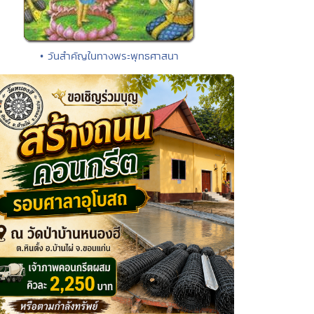
• วันสำคัญในทางพระพุทธศาสนา