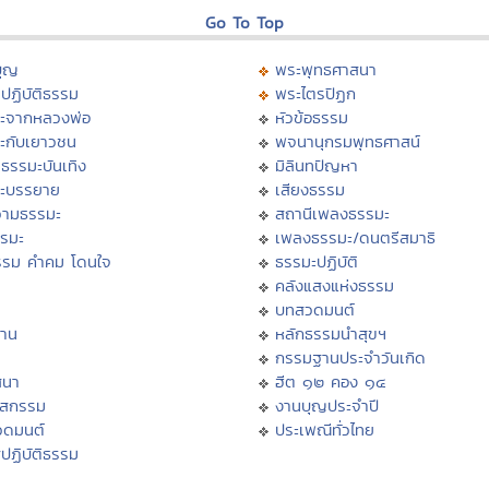
Go To Top
บุญ
พระพุทธศาสนา
ปฏิบัติธรรม
พระไตรปิฏก
ะจากหลวงพ่อ
หัวข้อธรรม
ะกับเยาวชน
พจนานุกรมพุทธศาสน์
ธรรมะบันเทิง
มิลินทปัญหา
ะบรรยาย
เสียงธรรม
ามธรรมะ
สถานีเพลงธรรมะ
รรมะ
เพลงธรรมะ/ดนตรีสมาธิ
รรม คำคม โดนใจ
ธรรมะปฏิบัติ
ม
คลังแสงแห่งธรรม
บทสวดมนต์
าน
หลักธรรมนำสุขฯ
กรรมฐานประจำวันเกิด
สนา
ฮีต ๑๒ คอง ๑๔
าสกรรม
งานบุญประจำปี
วดมนต์
ประเพณีทั่วไทย
ปฏิบัติธรรม