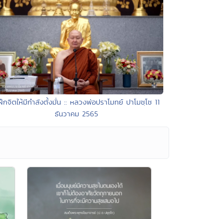
ฝึกจิตให้มีกำลังตั้งมั่น :: หลวงพ่อปราโมทย์ ปาโมชฺโช 11
ธันวาคม 2565