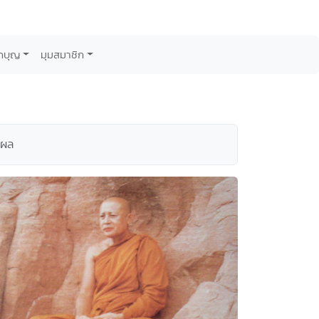
กบุญ
มุมสมาชิก
มผล