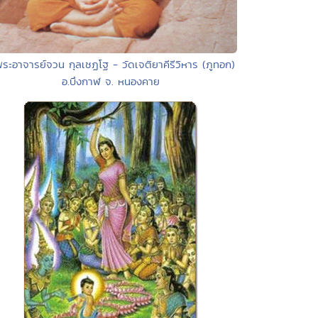
พระอาจารย์จวน กุลเชฏโฐ - วัดเจติยาคีรีวิหาร (ภูทอก)
อ.บึงกาฬ จ. หนองคาย