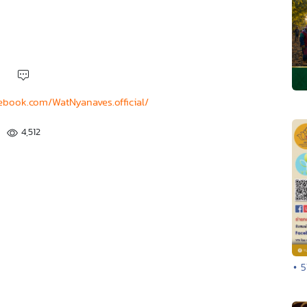
ebook.com/WatNyanaves.official/
4,512
• 