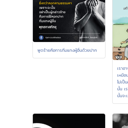
พูดร้ายคือการทิ่มแทงผู้อื่นด้วยปาก
เราอา
เหมือน
ไม่เป็
นั้น เ
นั้นจะเ