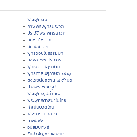
พระพุทธเจ้า
ภาพพระพุทธประวัติ
ประวัติพระพุทธสาวก
ทศชาติชาดก
นิทานชาดก
พุทธวจนในธรรมบท
มงคล ๓๘ ประการ
พุทธศาสนสุภาษิต
พุทธศาสนสุภาษิต ๖๒๑
สังเวชนียสถาน ๔ ตำบล
ปางพระพุทธรูป
พระพุทธรูปสำคัญ
พระพุทธศาสนาในไทย
ทำเนียบวัดไทย
พระอารามหลวง
ศาสนพิธี
อุปสมบทพิธี
วันสำคัญทางศาสนา