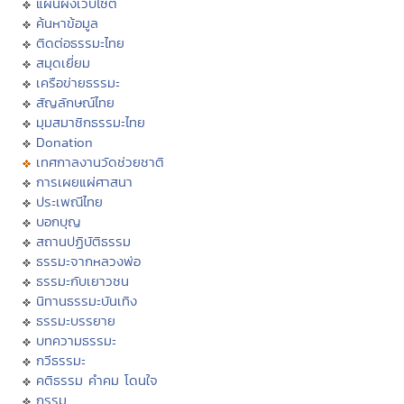
แผนผังเว็บไซต์
ค้นหาข้อมูล
ติดต่อธรรมะไทย
สมุดเยี่ยม
เครือข่ายธรรมะ
สัญลักษณ์ไทย
มุมสมาชิกธรรมะไทย
Donation
เทศกาลงานวัดช่วยชาติ
การเผยแผ่ศาสนา
ประเพณีไทย
บอกบุญ
สถานปฏิบัติธรรม
ธรรมะจากหลวงพ่อ
ธรรมะกับเยาวชน
นิทานธรรมะบันเทิง
ธรรมะบรรยาย
บทความธรรมะ
กวีธรรมะ
คติธรรม คำคม โดนใจ
กรรม