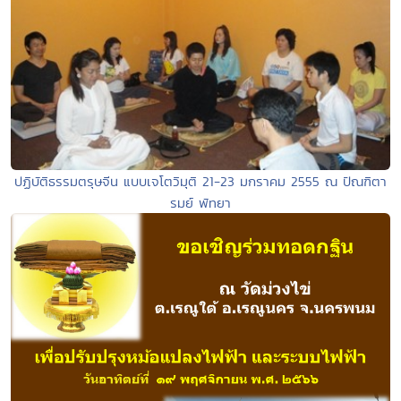
ปฏิบัติธรรมตรุษจีน แบบเจโตวิมุติ 21-23 มกราคม 2555 ณ ปัณฑิตา
รมย์ พัทยา