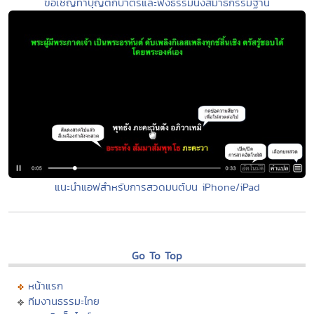
ขอเชิญทำบุญตักบาตรและฟังธรรมนั่งสมาธิกรรมฐาน
แนะนำแอฟสำหรับการสวดมนต์บน iPhone/iPad
Go To Top
หน้าแรก
ทีมงานธรรมะไทย