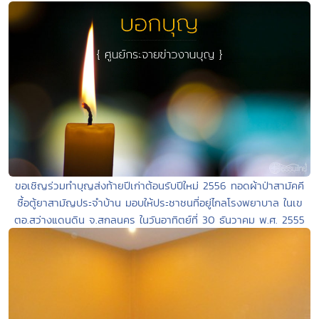
ขอเชิญร่วมทำบุญส่งท้ายปีเก่าต้อนรับปีใหม่ 2556 ทอดผ้าป่าสามัคคี
ซื้อตู้ยาสามัญประจำบ้าน มอบให้ประชาชนที่อยู่ไกลโรงพยาบาล ในเข
ตอ.สว่างแดนดิน จ.สกลนคร ในวันอาทิตย์ที่ 30 ธันวาคม พ.ศ. 2555