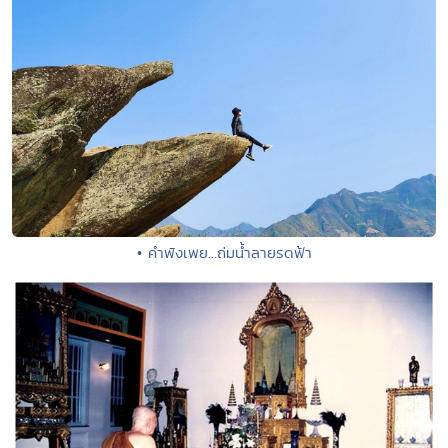
• คำพังเพย...ถ่มน้ำลายรดฟ้า