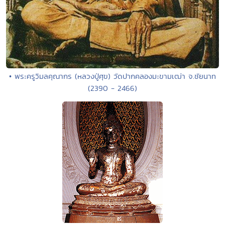
• พระครูวิมลคุณากร (หลวงปู่ศุข) วัดปากคลองมะขามเฒ่า จ.ชัยนาท
(2390 - 2466)