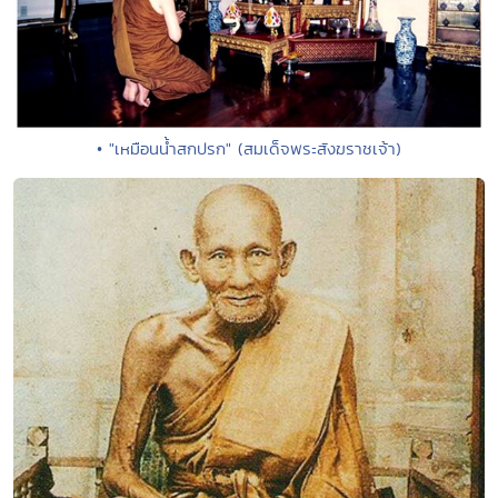
• "เหมือนน้ำสกปรก" (สมเด็จพระสังฆราชเจ้า)