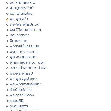
ฮีต ๑๒ คอง ๑๔
งานบุญประจำปี
ประเพณีทั่วไทย
พระพุทธเจ้า
ภาพพระพุทธประวัติ
ประวัติพระพุทธสาวก
ทศชาติชาดก
นิทานชาดก
พุทธวจนในธรรมบท
มงคล ๓๘ ประการ
พุทธศาสนสุภาษิต
พุทธศาสนสุภาษิต ๖๒๑
สังเวชนียสถาน ๔ ตำบล
ปางพระพุทธรูป
พระพุทธรูปสำคัญ
พระพุทธศาสนาในไทย
ทำเนียบวัดไทย
พระอารามหลวง
ศาสนพิธี
อุปสมบทพิธี