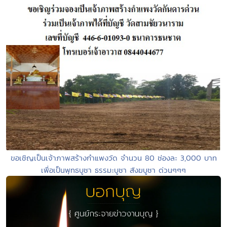
ขอเชิญเป็นเจ้าภาพสร้างกำแพงวัด จำนวน 80 ช่องละ 3,000 บาท
เพื่อเป็นพุทธบูชา ธรรมะบูชา สังฆบูชา ด่วนๆๆๆ