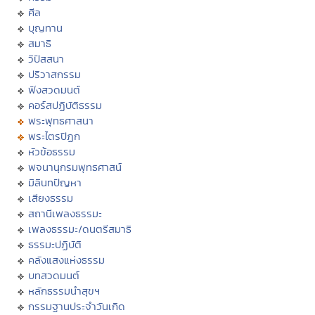
ศีล
บุญทาน
สมาธิ
วิปัสสนา
ปริวาสกรรม
ฟังสวดมนต์
คอร์สปฏิบัติธรรม
พระพุทธศาสนา
พระไตรปิฏก
หัวข้อธรรม
พจนานุกรมพุทธศาสน์
มิลินทปัญหา
เสียงธรรม
สถานีเพลงธรรมะ
เพลงธรรมะ/ดนตรีสมาธิ
ธรรมะปฏิบัติ
คลังแสงแห่งธรรม
บทสวดมนต์
หลักธรรมนำสุขฯ
กรรมฐานประจำวันเกิด