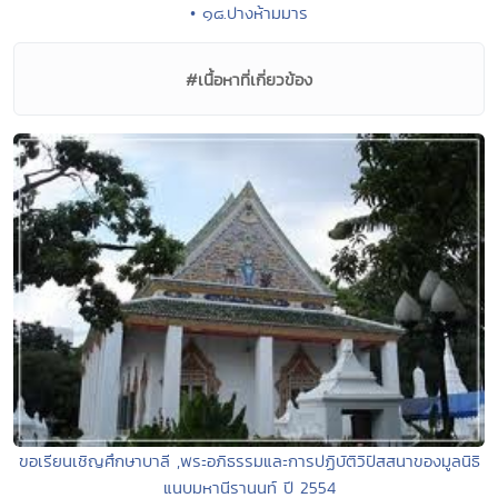
• ๑๘.ปางห้ามมาร
#เนื้อหาที่เกี่ยวข้อง
ขอเรียนเชิญศึกษาบาลี ,พระอภิธรรมและการปฏิบัติวิปัสสนาของมูลนิธิ
แนบมหานีรานนท์ ปี 2554