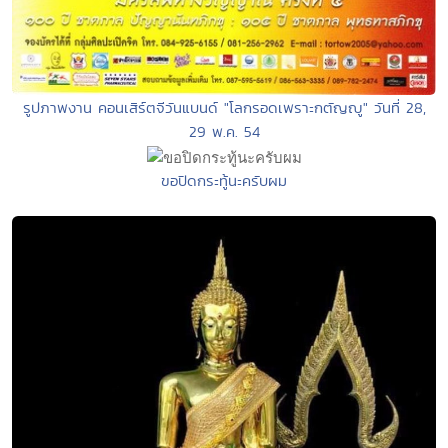
รูปภาพงาน คอนเสิร์ตจีวันแบนด์ "โลกรอดเพราะกตัญญู" วันที่ 28,
29 พ.ค. 54
ขอปิดกระทู้นะครับผม