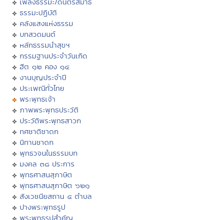
เพลงธรรมะ/ดนตรีสมาธิ
ธรรมะปฏิบัติ
คลังแสงแห่งธรรม
บทสวดมนต์
หลักธรรมนำสุขฯ
กรรมฐานประจำวันเกิด
ฮีต ๑๒ คอง ๑๔
งานบุญประจำปี
ประเพณีทั่วไทย
พระพุทธเจ้า
ภาพพระพุทธประวัติ
ประวัติพระพุทธสาวก
ทศชาติชาดก
นิทานชาดก
พุทธวจนในธรรมบท
มงคล ๓๘ ประการ
พุทธศาสนสุภาษิต
พุทธศาสนสุภาษิต ๖๒๑
สังเวชนียสถาน ๔ ตำบล
ปางพระพุทธรูป
พระพุทธรูปสำคัญ