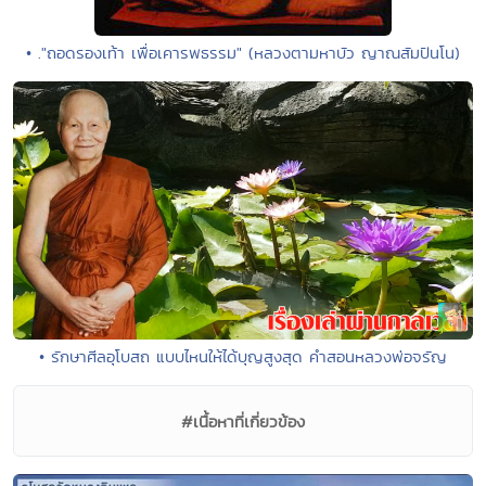
• ."ถอดรองเท้า เพื่อเคารพธรรม" (หลวงตามหาบัว ญาณสัมปันโน)
• รักษาศีลอุโบสถ แบบไหนให้ได้บุญสูงสุด คำสอนหลวงพ่อจรัญ
#เนื้อหาที่เกี่ยวข้อง