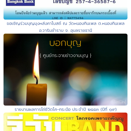
ขอเชิญร่วมบุญมุงหลังคาโบสถ์ ณ วัดหนองกินเพล ต.หนองกินเพล
อ.วารินชำราบ จ. อุบลราชธานี
รายงานผลการไถ่ชีวิตโค-กระบือ ประจำปี ๒๕๕๓ (ปีที่ ๑๙)