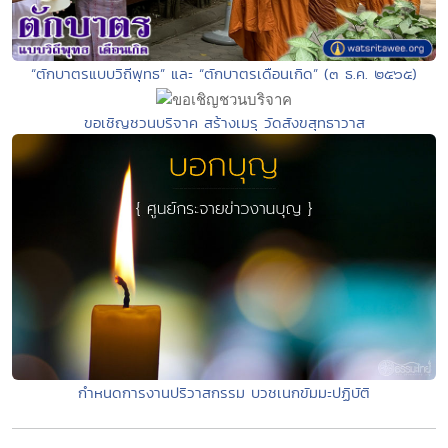
“ตักบาตรแบบวิถีพุทธ” และ “ตักบาตรเดือนเกิด” (๓ ธ.ค. ๒๕๖๕)
ขอเชิญชวนบริจาค สร้างเมรุ วัดสังขสุทธาวาส
กำหนดการงานปริวาสกรรม บวชเนกขัมมะปฏิบัติ