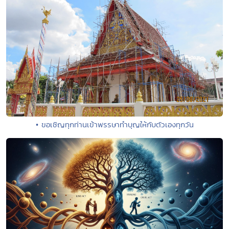
• ขอเชิญทุกท่านเข้าพรรษาทำบุญให้กับตัวเองทุกวัน