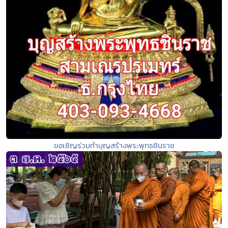
ขอเชิญร่วมทำบุญสร้างพระพุทธชินราช