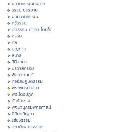
นิทานธรรมะบันเทิง
ธรรมะบรรยาย
บทความธรรมะ
กวีธรรมะ
คติธรรม คำคม โดนใจ
กรรม
ศีล
บุญทาน
สมาธิ
วิปัสสนา
ปริวาสกรรม
ฟังสวดมนต์
คอร์สปฏิบัติธรรม
พระพุทธศาสนา
พระไตรปิฏก
หัวข้อธรรม
พจนานุกรมพุทธศาสน์
มิลินทปัญหา
เสียงธรรม
สถานีเพลงธรรมะ