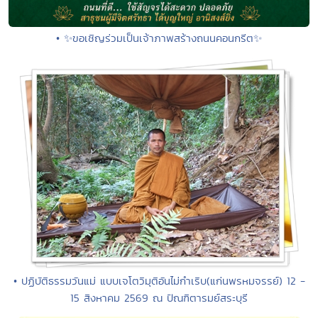
• ✨ขอเชิญร่วมเป็นเจ้าภาพสร้างถนนคอนกรีต✨
• ปฏิบัติธรรมวันแม่ แบบเจโตวิมุติอันไม่กำเริบ(แก่นพรหมจรรย์) 12 -
15 สิงหาคม 2569 ณ ปัณฑิตารมย์สระบุรี