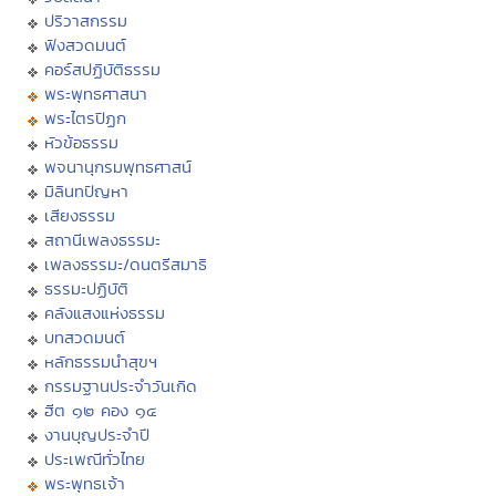
ปริวาสกรรม
ฟังสวดมนต์
คอร์สปฏิบัติธรรม
พระพุทธศาสนา
พระไตรปิฏก
หัวข้อธรรม
พจนานุกรมพุทธศาสน์
มิลินทปัญหา
เสียงธรรม
สถานีเพลงธรรมะ
เพลงธรรมะ/ดนตรีสมาธิ
ธรรมะปฏิบัติ
คลังแสงแห่งธรรม
บทสวดมนต์
หลักธรรมนำสุขฯ
กรรมฐานประจำวันเกิด
ฮีต ๑๒ คอง ๑๔
งานบุญประจำปี
ประเพณีทั่วไทย
พระพุทธเจ้า