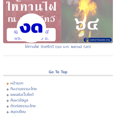
ให้ทานไฟ วัดศรีทวี (๑๐ ม.ค. ๒๕๖๔) (งด)
Go To Top
หน้าแรก
ทีมงานธรรมะไทย
แผนผังเว็บไซต์
ค้นหาข้อมูล
ติดต่อธรรมะไทย
สมุดเยี่ยม