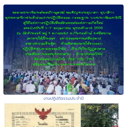
งานปฏิบัติธรรมประจำปี