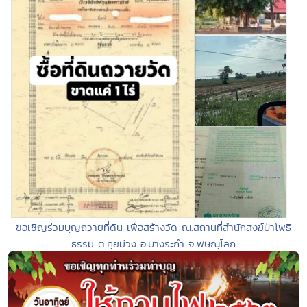
ขอเชิญร่วมบุญถวายที่ดิน เพื่อสร้างวัด ณ.สถานที่สำนักสงฆ์ป่าโพธิ
ธรรม ต.คุยม่วง อ.บางระกำ จ.พิษณุโลก