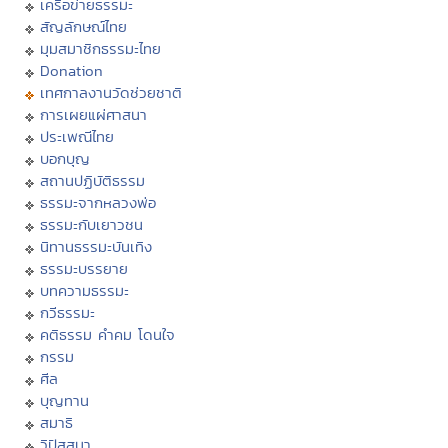
เครือข่ายธรรมะ
สัญลักษณ์ไทย
มุมสมาชิกธรรมะไทย
Donation
เทศกาลงานวัดช่วยชาติ
การเผยแผ่ศาสนา
ประเพณีไทย
บอกบุญ
สถานปฏิบัติธรรม
ธรรมะจากหลวงพ่อ
ธรรมะกับเยาวชน
นิทานธรรมะบันเทิง
ธรรมะบรรยาย
บทความธรรมะ
กวีธรรมะ
คติธรรม คำคม โดนใจ
กรรม
ศีล
บุญทาน
สมาธิ
วิปัสสนา