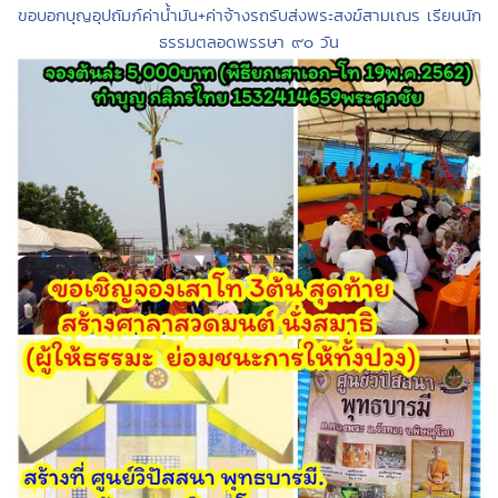
ขอบอกบุญอุปถัมภ์ค่าน้ำมัน+ค่าจ้างรถรับส่งพระสงฆ์สามเณร เรียนนัก
ธรรมตลอดพรรษา ๙๐ วัน