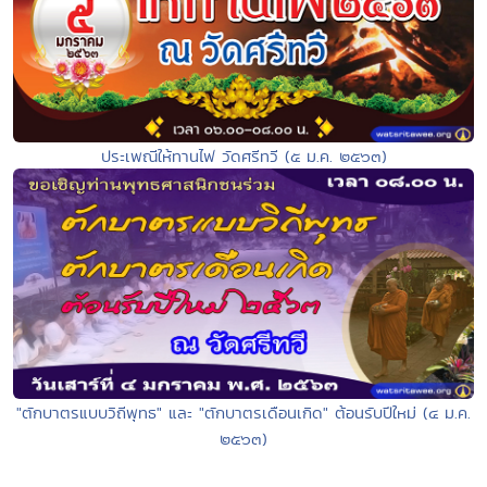
ประเพณีให้ทานไฟ วัดศรีทวี (๕ ม.ค. ๒๕๖๓)
"ตักบาตรแบบวิถีพุทธ" และ "ตักบาตรเดือนเกิด" ต้อนรับปีใหม่ (๔ ม.ค.
๒๕๖๓)