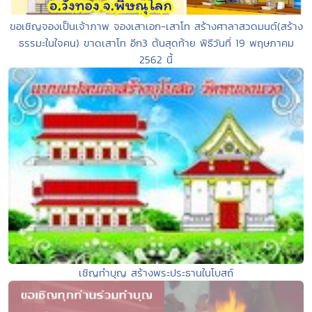
ขอเชิญจองเป็นเจ้าภาพ จองเสาเอก-เสาโท สร้างศาลาสวดมนต์(สร้าง
ธรรมะในใจคน) ขาดเสาโท อีก3 ต้นสุดท้าย พิธีวันที่ 19 พฤษภาคม
2562 นี้
เชิญทำบุญ สร้างพระประธานในโบสถ์