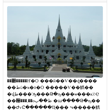
��͹�����Ҥ�Ѻ ���й��Ѵ��ȡ����
��طû�ҡ�ä�Ѻ �����Ѵ��觹��
�վط���ʹԡ���Թ�ҧ���ѡ���к٪Ҿ
��਴���,��оط��ٻ �ա����Թ�ҧ��
��ԺѵԸ������Ҵ��� ʶҹ�����觹