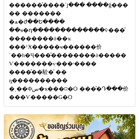
������ͤ����ʹյ���·����ǧ���
�� �������
�ѧ�ժ��Ե����
��ҹ�դ�������������ѷ���ͧ
��������á��ҡ
���¹Ӿ�����ҹ������价
ʹ��һ�Ҷ���ͧ��������á�����
Ѵ�������ѵ���ʴ����
����ͤ��駩�ͧ ��
ȵ����������
�ͺ��Фس�ҡ���¤�Ѻ ���ͧ�Դ���价
���Ѵ�����Ǥ�Ѻ