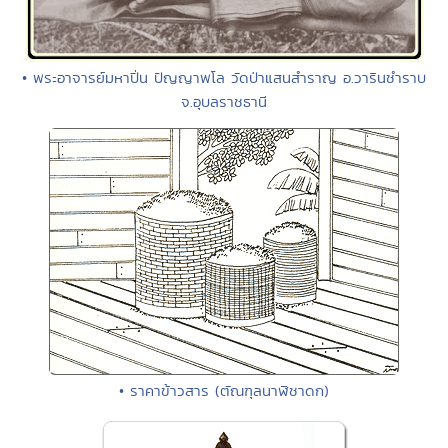
• พระอาจารย์มหาปิ่น ปัญญาพโล วัดป่าแสนสำราญ อ.วารินชำราบ
จ.อุบลราชธานี
• ราคาข้าวสาร (ตัณฑุลนาฬิชาดก)