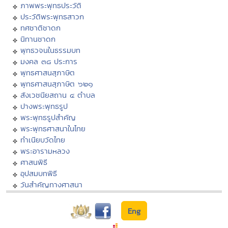
ภาพพระพุทธประวัติ
ประวัติพระพุทธสาวก
ทศชาติชาดก
นิทานชาดก
พุทธวจนในธรรมบท
มงคล ๓๘ ประการ
พุทธศาสนสุภาษิต
พุทธศาสนสุภาษิต ๖๒๑
สังเวชนียสถาน ๔ ตำบล
ปางพระพุทธรูป
พระพุทธรูปสำคัญ
พระพุทธศาสนาในไทย
ทำเนียบวัดไทย
พระอารามหลวง
ศาสนพิธี
อุปสมบทพิธี
วันสำคัญทางศาสนา
Eng