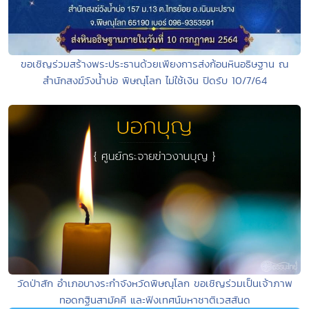
ขอเชิญร่วมสร้างพระประธานด้วยเพียงการส่งก้อนหินอธิษฐาน ณ
สำนักสงฆ์วังน้ำบ่อ พิษณุโลก ไม่ใช้เงิน ปิดรับ 10/7/64
วัดป่าสัก อำเภอบางระกำจังหวัดพิษณุโลก ขอเชิญร่วมเป็นเจ้าภาพ
ทอดกฐินสามัคคี และฟังเทศน์มหาชาติเวสสันด