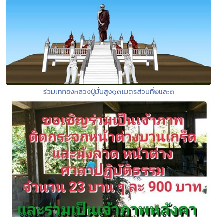
ร่วมเททองหลวงปู่มั่นสูง๑๓เมตรส่วนที่๒และ๓