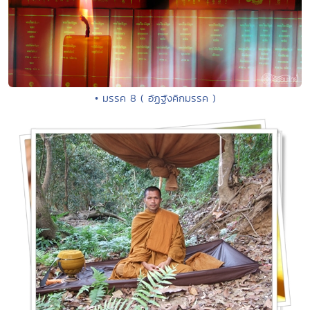
• มรรค 8 ( อัฏฐังคิกมรรค )