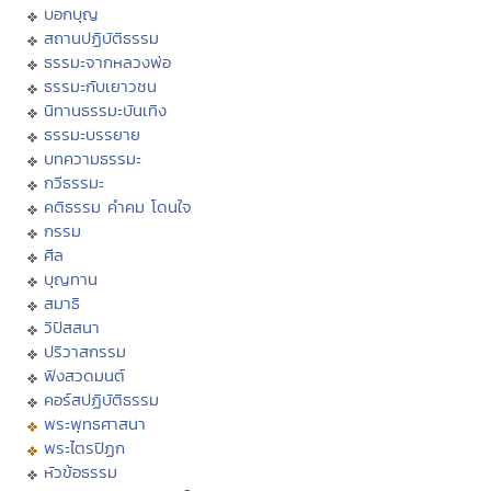
บอกบุญ
สถานปฏิบัติธรรม
ธรรมะจากหลวงพ่อ
ธรรมะกับเยาวชน
นิทานธรรมะบันเทิง
ธรรมะบรรยาย
บทความธรรมะ
กวีธรรมะ
คติธรรม คำคม โดนใจ
กรรม
ศีล
บุญทาน
สมาธิ
วิปัสสนา
ปริวาสกรรม
ฟังสวดมนต์
คอร์สปฏิบัติธรรม
พระพุทธศาสนา
พระไตรปิฏก
หัวข้อธรรม