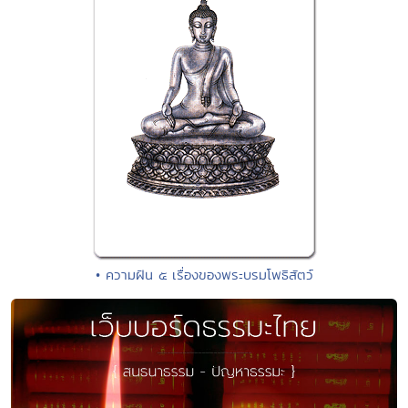
• ความฝัน ๕ เรื่องของพระบรมโพธิสัตว์