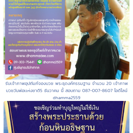
รับเจ้าภาพอุปถัมภ์จองบวช พระธุดงค์กรรมฐาน จำนวน 20 เจ้าภาพ
บวชวันพ่อเเห่งชาติ5 ธันวาคม นี้ สอบถาม 087-007-8607 ไอดีไลน์
dhamma2559