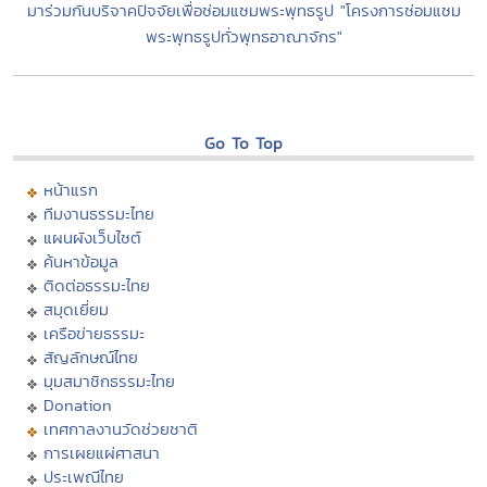
มาร่วมกันบริจาคปัจจัยเพื่อซ่อมแซมพระพุทธรูป "โครงการซ่อมแซม
พระพุทธรูปทั่วพุทธอาณาจักร"
Go To Top
หน้าแรก
ทีมงานธรรมะไทย
แผนผังเว็บไซต์
ค้นหาข้อมูล
ติดต่อธรรมะไทย
สมุดเยี่ยม
เครือข่ายธรรมะ
สัญลักษณ์ไทย
มุมสมาชิกธรรมะไทย
Donation
เทศกาลงานวัดช่วยชาติ
การเผยแผ่ศาสนา
ประเพณีไทย