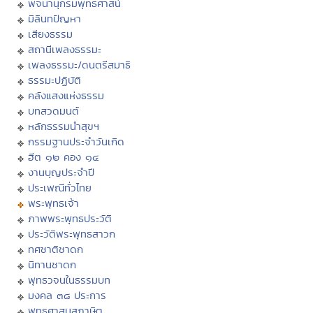
พจนานุกรมพุทธศาสน์
มิลินทปัญหา
เสียงธรรม
สถานีเพลงธรรมะ
เพลงธรรมะ/ดนตรีสมาธิ
ธรรมะปฏิบัติ
คลังแสงแห่งธรรม
บทสวดมนต์
หลักธรรมนำสุขฯ
กรรมฐานประจำวันเกิด
ฮีต ๑๒ คอง ๑๔
งานบุญประจำปี
ประเพณีทั่วไทย
พระพุทธเจ้า
ภาพพระพุทธประวัติ
ประวัติพระพุทธสาวก
ทศชาติชาดก
นิทานชาดก
พุทธวจนในธรรมบท
มงคล ๓๘ ประการ
พุทธศาสนสุภาษิต