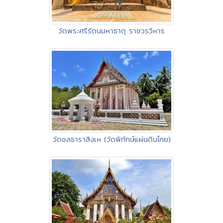
วัดพระศรีรัตนมหาธาตุ ราชวรวิหาร
วัดชลธาราสิงเห (วัดพิทักษ์แผ่นดินไทย)