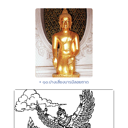
• ๑๐.ปางเสี่ยงบารมีลอยถาด