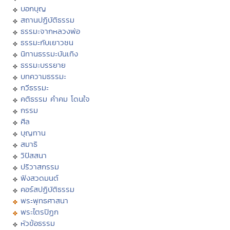
บอกบุญ
สถานปฏิบัติธรรม
ธรรมะจากหลวงพ่อ
ธรรมะกับเยาวชน
นิทานธรรมะบันเทิง
ธรรมะบรรยาย
บทความธรรมะ
กวีธรรมะ
คติธรรม คำคม โดนใจ
กรรม
ศีล
บุญทาน
สมาธิ
วิปัสสนา
ปริวาสกรรม
ฟังสวดมนต์
คอร์สปฏิบัติธรรม
พระพุทธศาสนา
พระไตรปิฏก
หัวข้อธรรม