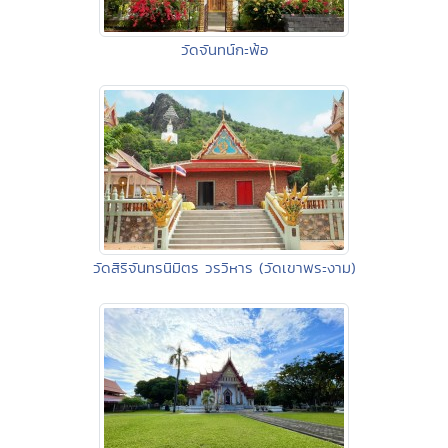
วัดจันทน์กะพ้อ
วัดสิริจันทรนิมิตร วรวิหาร (วัดเขาพระงาม)