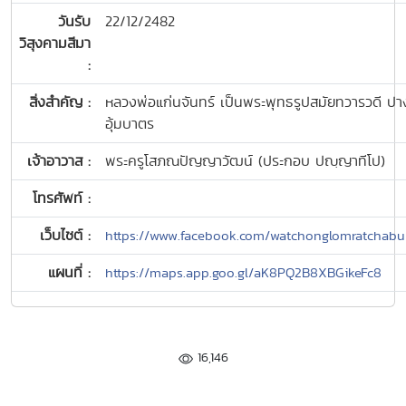
วันรับ
22/12/2482
วิสุงคามสีมา
:
สิ่งสำคัญ :
หลวงพ่อแก่นจันทร์ เป็นพระพุทธรูปสมัยทวารวดี ปา
อุ้มบาตร
เจ้าอาวาส :
พระครูโสภณปัญญาวัฒน์ (ประกอบ ปญฺญาทีโป)
โทรศัพท์ :
เว็บไซต์ :
https://www.facebook.com/watchonglomratchabu
แผนที่ :
https://maps.app.goo.gl/aK8PQ2B8XBGikeFc8
16,146