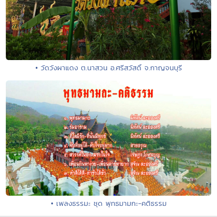
• วัดวังผาแดง ต.นาสวน อ.ศรีสวัสดิ์ จ.กาญจนบุรี
• เพลงธรรมะ ชุด พุทธมามกะ-คติธรรม