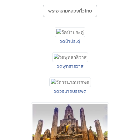
พระอารามหลวงทั่วไทย
วัดป่าประดู่
วัดพุทธาธิวาส
วัดวรนาถบรรพต