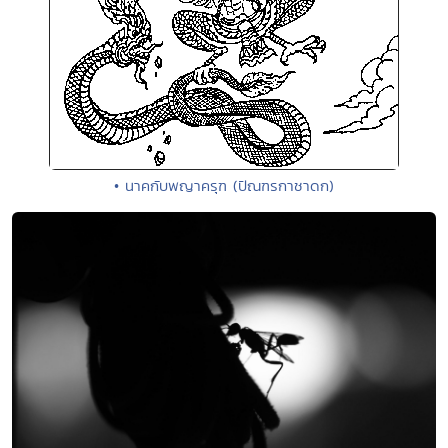
• นาคกับพญาครุฑ (ปัณฑรกาชาดก)