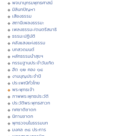
พจนานุกรมพุทธศาสน์
มิลินทปัญหา
เสียงธรรม
สถานีเพลงธรรมะ
เพลงธรรมะ/ดนตรีสมาธิ
ธรรมะปฏิบัติ
คลังแสงแห่งธรรม
บทสวดมนต์
หลักธรรมนำสุขฯ
กรรมฐานประจำวันเกิด
ฮีต ๑๒ คอง ๑๔
งานบุญประจำปี
ประเพณีทั่วไทย
พระพุทธเจ้า
ภาพพระพุทธประวัติ
ประวัติพระพุทธสาวก
ทศชาติชาดก
นิทานชาดก
พุทธวจนในธรรมบท
มงคล ๓๘ ประการ