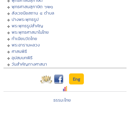
พุทธศาสนสุภาษิต
พุทธศาสนสุภาษิต ๖๒๑
สังเวชนียสถาน ๔ ตำบล
ปางพระพุทธรูป
พระพุทธรูปสำคัญ
พระพุทธศาสนาในไทย
ทำเนียบวัดไทย
พระอารามหลวง
ศาสนพิธี
อุปสมบทพิธี
วันสำคัญทางศาสนา
Eng
ธรรมะไทย