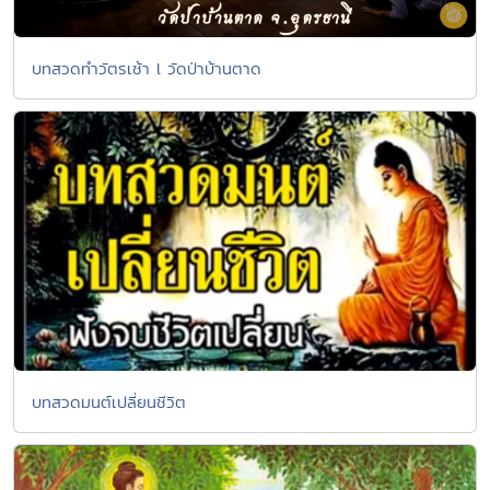
บทสวดทำวัตรเช้า l วัดป่าบ้านตาด
บทสวดมนต์เปลี่ยนชีวิต