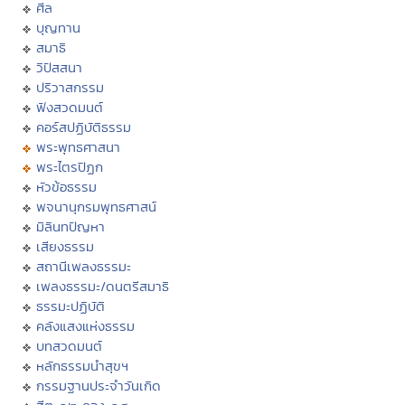
ศีล
บุญทาน
สมาธิ
วิปัสสนา
ปริวาสกรรม
ฟังสวดมนต์
คอร์สปฏิบัติธรรม
พระพุทธศาสนา
พระไตรปิฏก
หัวข้อธรรม
พจนานุกรมพุทธศาสน์
มิลินทปัญหา
เสียงธรรม
สถานีเพลงธรรมะ
เพลงธรรมะ/ดนตรีสมาธิ
ธรรมะปฏิบัติ
คลังแสงแห่งธรรม
บทสวดมนต์
หลักธรรมนำสุขฯ
กรรมฐานประจำวันเกิด