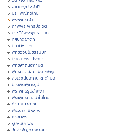
ฮีต ๑๒ คอง ๑๔
งานบุญประจำปี
ประเพณีทั่วไทย
พระพุทธเจ้า
ภาพพระพุทธประวัติ
ประวัติพระพุทธสาวก
ทศชาติชาดก
นิทานชาดก
พุทธวจนในธรรมบท
มงคล ๓๘ ประการ
พุทธศาสนสุภาษิต
พุทธศาสนสุภาษิต ๖๒๑
สังเวชนียสถาน ๔ ตำบล
ปางพระพุทธรูป
พระพุทธรูปสำคัญ
พระพุทธศาสนาในไทย
ทำเนียบวัดไทย
พระอารามหลวง
ศาสนพิธี
อุปสมบทพิธี
วันสำคัญทางศาสนา