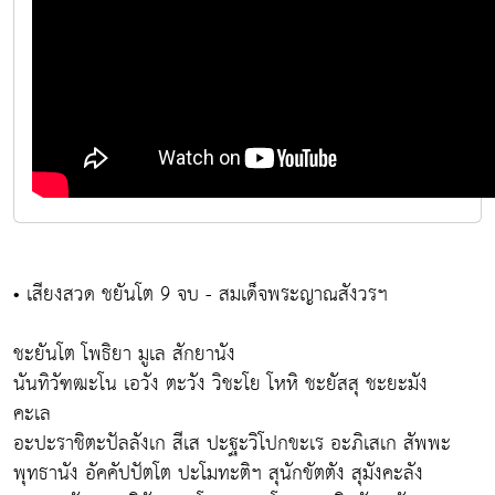
• เสียงสวด ชยันโต 9 จบ - สมเด็จพระญาณสังวรฯ
ชะยันโต โพธิยา มูเล สักยานัง
นันทิวัฑฒะโน เอวัง ตะวัง วิชะโย โหหิ ชะยัสสุ ชะยะมัง
คะเล
อะปะราชิตะปัลลังเก สีเส ปะฐะวิโปกขะเร อะภิเสเก สัพพะ
พุทธานัง อัคคัปปัตโต ปะโมทะติฯ สุนักขัตตัง สุมังคะลัง