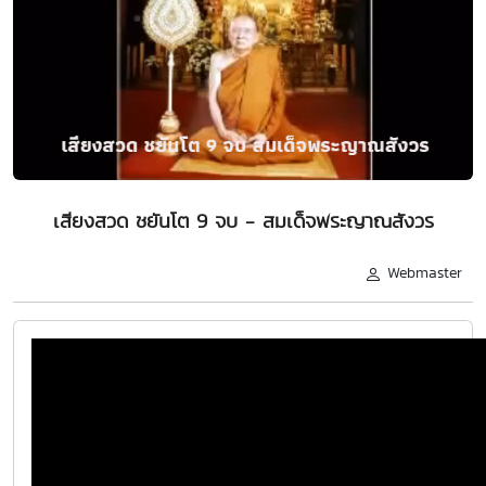
เสียงสวด ชยันโต 9 จบ - สมเด็จพระญาณสังวร
Webmaster