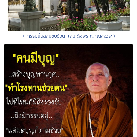
• "กรรมนั้นสลับซับซ้อน" (สมเด็จพระญาณสังวรฯ)