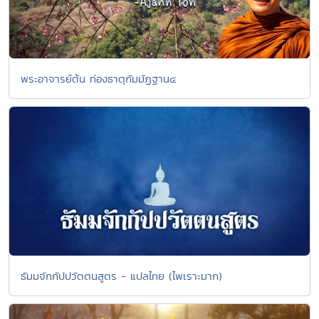
พระอาจารย์ต้น ท่องธาตุกัมมัฏฐาน๔
ธัมมจักกัปปวัตตนสูตร - แปลไทย (ไพเราะมาก)