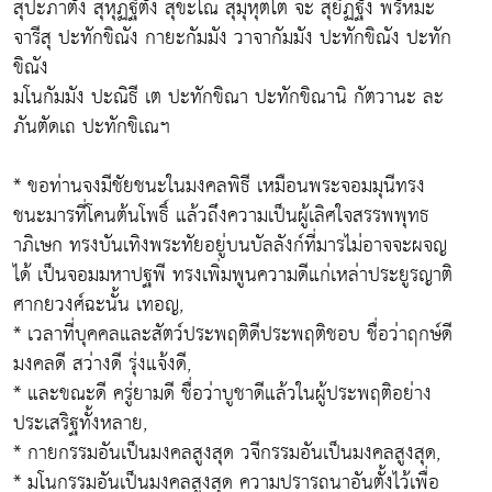
สุปะภาตัง สุหุฏฐิตัง สุขะโณ สุมุหุตโต จะ สุยิฏฐัง พรัหมะ
จารีสุ ปะทักขิณัง กายะกัมมัง วาจากัมมัง ปะทักขิณัง ปะทัก
ขิณัง
มโนกัมมัง ปะณิธี เต ปะทักขิณา ปะทักขิณานิ กัตวานะ ละ
ภันตัดเถ ปะทักขิเณฯ
* ขอท่านจงมีชัยชนะในมงคลพิธี เหมือนพระจอมมุนีทรง
ชนะมารที่โคนต้นโพธิ์ แล้วถึงความเป็นผู้เลิศใจสรรพพุทธ
าภิเษก ทรงบันเทิงพระทัยอยู่บนบัลลังก์ที่มารไม่อาจจะผจญ
ได้ เป็นจอมมหาปฐพี ทรงเพิ่มพูนความดีแก่เหล่าประยูรญาติ
ศากยวงศ์ฉะนั้น เทอญ,
* เวลาที่บุคคลและสัตว์ประพฤติดีประพฤติชอบ ชื่อว่าฤกษ์ดี
มงคลดี สว่างดี รุ่งแจ้งดี,
* และขณะดี ครู่ยามดี ชื่อว่าบูชาดีแล้วในผู้ประพฤติอย่าง
ประเสริฐทั้งหลาย,
* กายกรรมอันเป็นมงคลสูงสุด วจีกรรมอันเป็นมงคลสูงสุด,
* มโนกรรมอันเป็นมงคลสูงสุด ความปรารถนาอันตั้งไว้เพื่อ