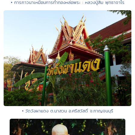
• การภาวนาเหมือนการทำทองหล่อพระ : หลวงปู่สิม พุทธาจาโร
• วัดวังผาแดง ต.นาสวน อ.ศรีสวัสดิ์ จ.กาญจนบุรี