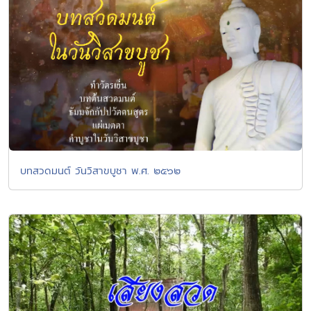
บทสวดมนต์ วันวิสาขบูชา พ.ศ. ๒๕๖๒