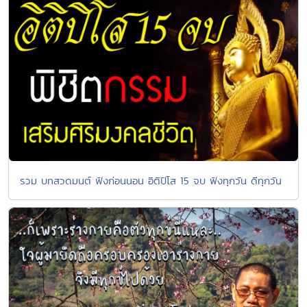
รวม บทสวดมนต์ ฟังก่อนนอน อิติปิโส 15 จบ ฟังทุกวัน ดีทุกวัน