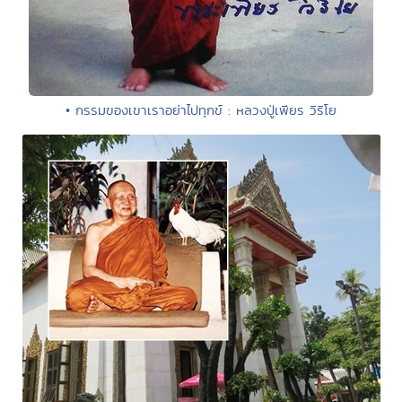
• กรรมของเขาเราอย่าไปทุกข์ : หลวงปู่เพียร วิริโย