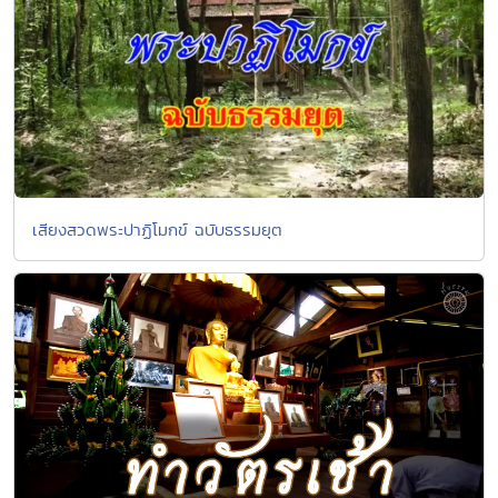
เสียงสวดพระปาฏิโมกข์ ฉบับธรรมยุต