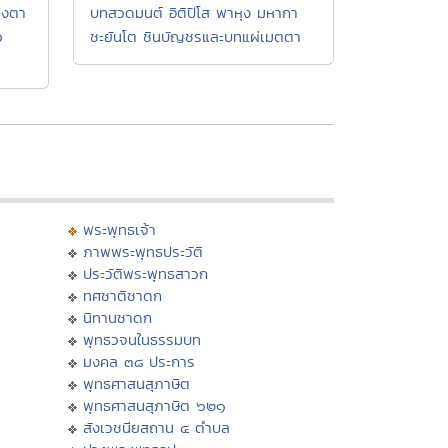
วงตา
บทสวดมนต์ อิติปิโส พาหุง มหากา
ว
ชะยันโต ชินบัญชรและบทแผ่เมตตา
พระพุทธเจ้า
ภาพพระพุทธประวัติ
ประวัติพระพุทธสาวก
ทศชาติชาดก
นิทานชาดก
พุทธวจนในธรรมบท
มงคล ๓๘ ประการ
พุทธศาสนสุภาษิต
พุทธศาสนสุภาษิต ๖๒๑
สังเวชนียสถาน ๔ ตำบล