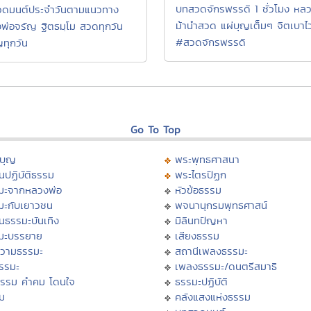
บทสวดจักรพรรดิ 1 ชั่วโมง หล
ดมนต์ประจำวันตามแนวทาง
ม้านำสวด แผ่บุญเต็มๆ จิตเบาไ
พ่อจรัญ ฐิตธมฺโม สวดทุกวัน
#สวดจักรพรรดิ
ญทุกวัน
Go To Top
บุญ
พระพุทธศาสนา
นปฏิบัติธรรม
พระไตรปิฏก
มะจากหลวงพ่อ
หัวข้อธรรม
มะกับเยาวชน
พจนานุกรมพุทธศาสน์
นธรรมะบันเทิง
มิลินทปัญหา
มะบรรยาย
เสียงธรรม
วามธรรมะ
สถานีเพลงธรรมะ
ธรรมะ
เพลงธรรมะ/ดนตรีสมาธิ
ธรรม คำคม โดนใจ
ธรรมะปฏิบัติ
ม
คลังแสงแห่งธรรม