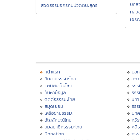
บทสว
สวดธรรมจักรกัปปวัตตนะสูคร
หลวง
เจริ
หน้าแรก
บอก
ทีมงานธรรมะไทย
สถา
แผนผังเว็บไซต์
ธรร
ค้นหาข้อมูล
ธรร
ติดต่อธรรมะไทย
นิทา
สมุดเยี่ยม
ธรร
เครือข่ายธรรมะ
บทค
สัญลักษณ์ไทย
กวี
มุมสมาชิกธรรมะไทย
คติ
Donation
กรร