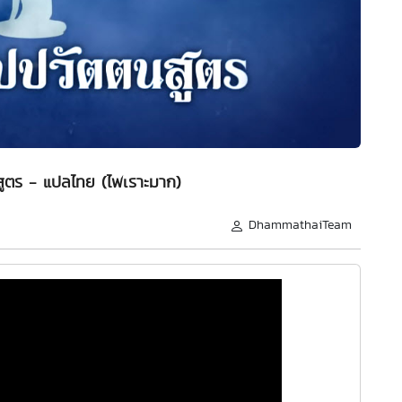
สูตร - แปลไทย (ไพเราะมาก)
DhammathaiTeam