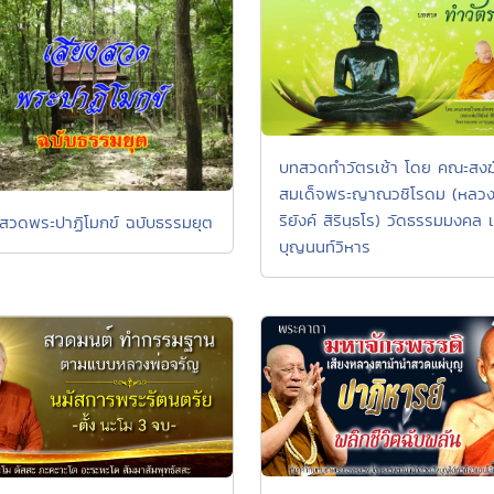
บทสวดทำวัตรเช้า โดย คณะสงฆ
สมเด็จพระญาณวชิโรดม (หลวงพ
ริยังค์ สิรินฺธโร) วัดธรรมมงคล 
งสวดพระปาฏิโมกข์ ฉบับธรรมยุต
บุญนนท์วิหาร