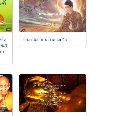
์ ใน
บทสวดมนต์เมตตาพรหมวิหาร
่อวิ
เถา