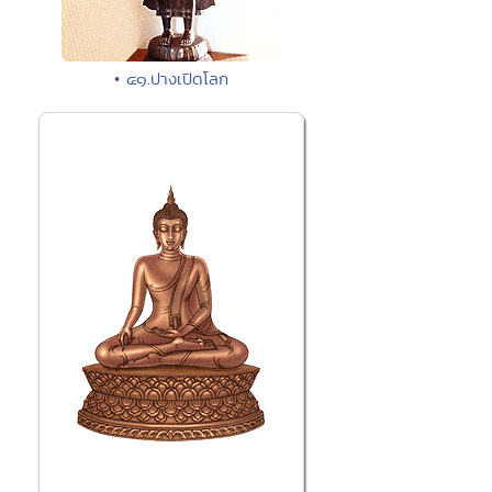
• ๔๑.ปางเปิดโลก