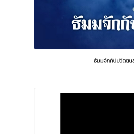
ธัมมจักกัปปวัตตน