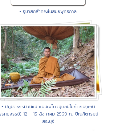
• อุบาสกสำคัญในสมัยพุทธกาล
• ปฏิบัติธรรมวันแม่ แบบเจโตวิมุติอันไม่กำเริบ(แก่น
พรหมจรรย์) 12 - 15 สิงหาคม 2569 ณ ปัณฑิตารมย์
สระบุรี