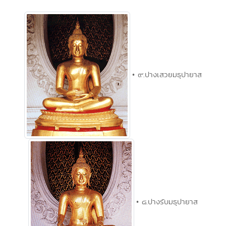
• ๙.ปางเสวยมธุปายาส
• ๘.ปางรับมธุปายาส