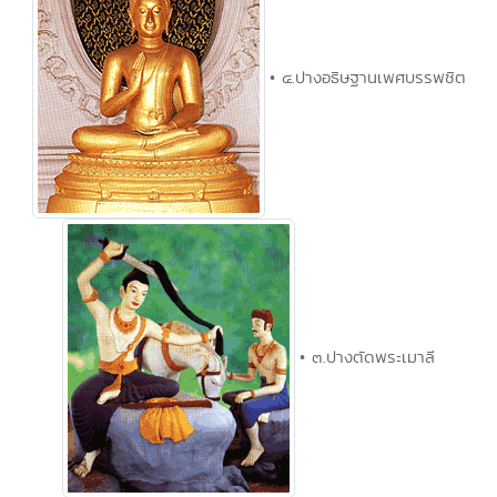
• ๔.ปางอธิษฐานเพศบรรพชิต
• ๓.ปางตัดพระเมาลี