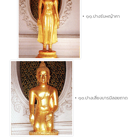
• ๑๑.ปางรับหญ้าคา
• ๑๐.ปางเสี่ยงบารมีลอยถาด