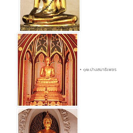
• ๑๒.ปางสมาธิเพชร