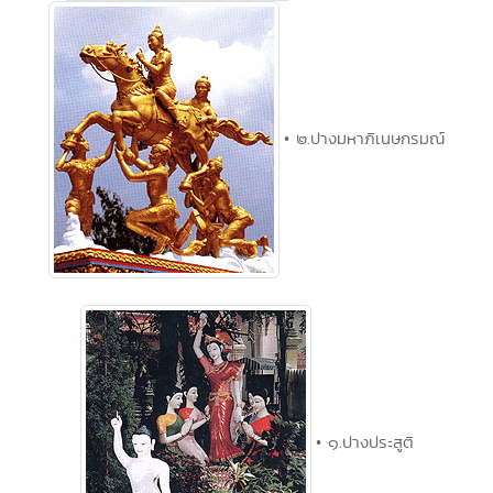
• ๒.ปางมหาภิเนษกรมณ์
• ๑.ปางประสูติ