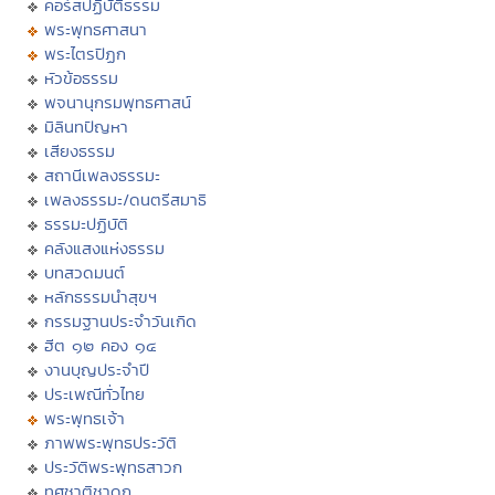
คอร์สปฏิบัติธรรม
พระพุทธศาสนา
พระไตรปิฏก
หัวข้อธรรม
พจนานุกรมพุทธศาสน์
มิลินทปัญหา
เสียงธรรม
สถานีเพลงธรรมะ
เพลงธรรมะ/ดนตรีสมาธิ
ธรรมะปฏิบัติ
คลังแสงแห่งธรรม
บทสวดมนต์
หลักธรรมนำสุขฯ
กรรมฐานประจำวันเกิด
ฮีต ๑๒ คอง ๑๔
งานบุญประจำปี
ประเพณีทั่วไทย
พระพุทธเจ้า
ภาพพระพุทธประวัติ
ประวัติพระพุทธสาวก
ทศชาติชาดก