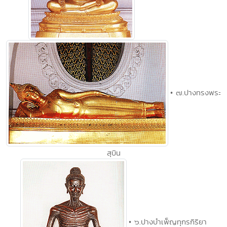
• ๗.ปางทรงพระ
สุบิน
• ๖.ปางบำเพ็ญทุกรกิริยา