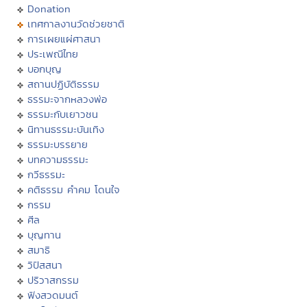
Donation
เทศกาลงานวัดช่วยชาติ
การเผยแผ่ศาสนา
ประเพณีไทย
บอกบุญ
สถานปฏิบัติธรรม
ธรรมะจากหลวงพ่อ
ธรรมะกับเยาวชน
นิทานธรรมะบันเทิง
ธรรมะบรรยาย
บทความธรรมะ
กวีธรรมะ
คติธรรม คำคม โดนใจ
กรรม
ศีล
บุญทาน
สมาธิ
วิปัสสนา
ปริวาสกรรม
ฟังสวดมนต์