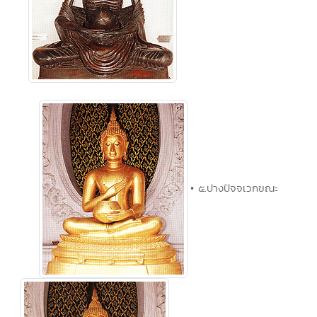
• ๕.ปางปัจจเวกขณะ