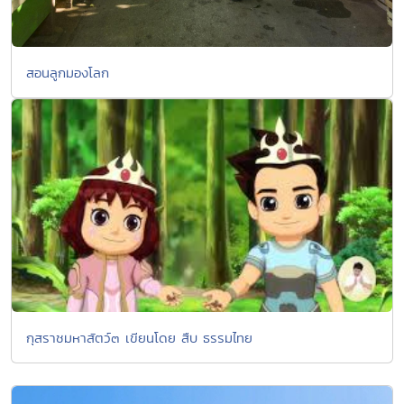
สอนลูกมองโลก
กุสราชมหาสัตว์๓ เขียนโดย สืบ ธรรมไทย