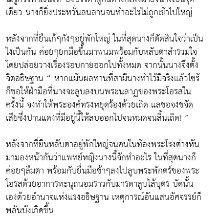
เดียว นางก็ยิ่งประหวั่นลนลานจนทำอะไรไม่ถูกเข้าไปใหญ่
หลังจากที่ยืนเก้ๆกังๆอยู่พักใหญ่ ในที่สุดนางก็ตัดสินใจว่าเป็น
ไงเป็นกัน ค่อยๆยกมือขึ้นมาพนมพร้อมกับหลับตาสำรวมใจ
โดยปล่อยวางเรื่องรอบกายออกไปทั้งหมด จากนั้นนางจึงตั้ง
จิตอธิษฐาน “ หากแม้นผลทานที่สามีนางทำไว้มีจริงแล้วไซร้
ก็ขอให้ฝ่ามือที่นางจะลูบลงบนพระนลาฏของพระโอรสใน
ครั้งนี้ จงทำให้พระองค์ทรงหยุดร้องด้วยเถิด แลขอจงขจัด
เสียซึ่งปานแดงที่มีอยู่นี้ให้ลบออกไปจนหมดจนสิ้นเถิด! ”
หลังจากที่ยืนหลับตาอยู่พักใหญ่จนคนในท้องพระโรงต่างหัน
มามองหน้ากันว่าแพทย์หญิงนางนี้จักทำอะไร ในที่สุดนางก็
ค่อยๆลืมตา พร้อมกับยื่นมือช้าๆลงไปลูบพระพักตร์ของพระ
โอรสด้วยอาการทะนุถนอมราวกับมารดาลูบไล้บุตร บัดนั้น
เองด้วยอำนาจแห่งแรงอธิษฐาน เหตุการณ์อันแสนอัศจรรย์ก็
พลันบังเกิดขึ้น