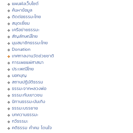
แผนผังเว็บไซต์
ค้นหาข้อมูล
ติดต่อธรรมะไทย
สมุดเยี่ยม
เครือข่ายธรรมะ
สัญลักษณ์ไทย
มุมสมาชิกธรรมะไทย
Donation
เทศกาลงานวัดช่วยชาติ
การเผยแผ่ศาสนา
ประเพณีไทย
บอกบุญ
สถานปฏิบัติธรรม
ธรรมะจากหลวงพ่อ
ธรรมะกับเยาวชน
นิทานธรรมะบันเทิง
ธรรมะบรรยาย
บทความธรรมะ
กวีธรรมะ
คติธรรม คำคม โดนใจ