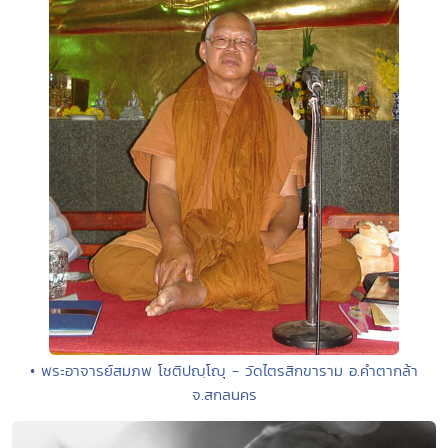
• พระอาจารย์สมภพ โชติปญฺโญุ - วัดไตรสิกขาราม อ.คำตากล้า
จ.สกลนคร