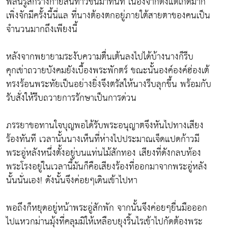
พลันรู้สึกร่างกายสั่นท้าวขึ้นมาทันที เนื่องจากตั้งแต่เกิดมาก็
เพิ่งจักมีครั้งนี้นี่แล ที่นางต้องตกอยู่ภายใต้สายตาของคนเป็น
จำนวนมากถึงเพียงนี้
หลังจากพยายามระงับความตื่นเต้นลงไปได้บ้างนางก็รีบ
คุกเข่าถวายบังคมยังเบื้องพระพักตร์ ขณะนั้นองค์องค์ฮ่องเต้
ทรงร้อนพระทัยเป็นอย่างยิ่งจึงตรัสให้นางรีบลุกขึ้น พร้อมกับ
รับสั่งให้รีบถวายการรักษาเป็นการด่วน
ภรรยาขอทานใจบุญพอได้รับพระอนุญาตจึงหันไปทางเสียง
ร้องทันที เวลานั้นนางเห็นที่ห่างไปประมาณเจ็ดแปดก้าวมี
พระอู่หลังหนึ่งตั้งอยู่บนแท่นไม้สักทอง เสียงที่ดังกลบท้อง
พระโรงอยู่ในเวลานี้มันก็คือเสียงร้องที่ออกมาจากพระอู่หลัง
นั้นนั่นเอง! ดังนั้นจึงค่อยๆเดินเข้าไปหา
พอถึงก็หยุดอยู่หน้าพระอู่สักพัก จากนั้นจึงค่อยๆยื่นมือออก
ไปแหวกม่านมุ้งที่คลุมมิให้เหลือบยุงริ้นไรเข้าไปกัดต้องพระ