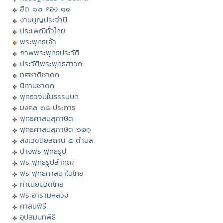
ฮีต ๑๒ คอง ๑๔
งานบุญประจำปี
ประเพณีทั่วไทย
พระพุทธเจ้า
ภาพพระพุทธประวัติ
ประวัติพระพุทธสาวก
ทศชาติชาดก
นิทานชาดก
พุทธวจนในธรรมบท
มงคล ๓๘ ประการ
พุทธศาสนสุภาษิต
พุทธศาสนสุภาษิต ๖๒๑
สังเวชนียสถาน ๔ ตำบล
ปางพระพุทธรูป
พระพุทธรูปสำคัญ
พระพุทธศาสนาในไทย
ทำเนียบวัดไทย
พระอารามหลวง
ศาสนพิธี
อุปสมบทพิธี