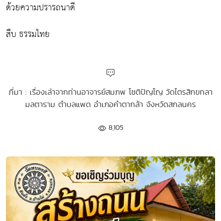
ด้วยความปรารถนาดี
สืบ ธรรมไทย
ที่มา : เรื่องเล่าจากท่านอาจารย์สมภพ โชติปัญโญ วัดไตรสิกขทลา
มลตาราม ตำบลแพด อำเภอคำตากล้า จังหวัดสกลนคร
8,105