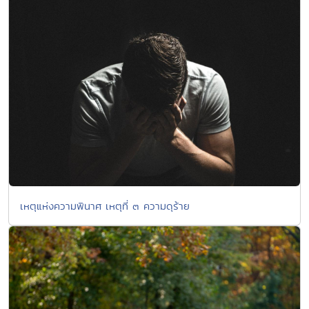
เหตุแห่งความพินาศ เหตุที่ ๓ ความดุร้าย