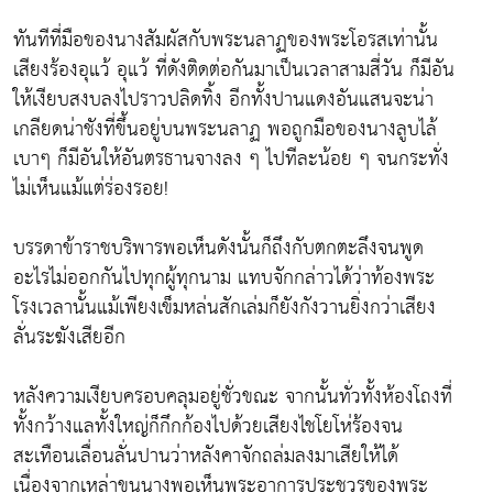
ทันทีที่มือของนางสัมผัสกับพระนลาฏของพระโอรสเท่านั้น
เสียงร้องอุแว้ อุแว้ ที่ดังติดต่อกันมาเป็นเวลาสามสี่วัน ก็มีอัน
ให้เงียบสงบลงไปราวปลิดทิ้ง อีกทั้งปานแดงอันแสนจะน่า
เกลียดน่าชังที่ขึ้นอยู่บนพระนลาฏ พอถูกมือของนางลูบไล้
เบาๆ ก็มีอันให้อันตรธานจางลง ๆ ไปทีละน้อย ๆ จนกระทั่ง
ไม่เห็นแม้แต่ร่องรอย!
บรรดาข้าราชบริพารพอเห็นดังนั้นก็ถึงกับตกตะลึงจนพูด
อะไรไม่ออกกันไปทุกผู้ทุกนาม แทบจักกล่าวได้ว่าท้องพระ
โรงเวลานั้นแม้เพียงเข็มหล่นสักเล่มก็ยังกังวานยิ่งกว่าเสียง
ลั่นระฆังเสียอีก
หลังความเงียบครอบคลุมอยู่ชั่วขณะ จากนั้นทั่วทั้งห้องโถงที่
ทั้งกว้างแลทั้งใหญ่ก็กึกก้องไปด้วยเสียงไชโยโห่ร้องจน
สะเทือนเลื่อนลั่นปานว่าหลังคาจักถล่มลงมาเสียให้ได้
เนื่องจากเหล่าขุนนางพอเห็นพระอาการประชวรของพระ