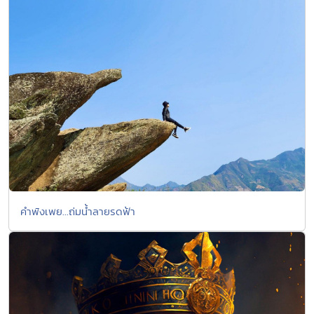
คำพังเพย...ถ่มน้ำลายรดฟ้า