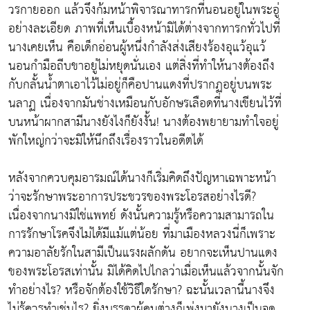
วรกายออก แล้วจึงก้มหน้าพิจารณาทารกที่นอนอยู่ในพระอู่
อย่างละเอียด ภาพที่เห็นเบื้องหน้ามิได้ต่างจากทารกทั่วไปที่
นางเคยเห็น คือเด็กอ่อนผู้หนึ่งกำลังส่งเสียงร้องอุแว้อุแว้
นอนกำมือถีบขาอยู่ไม่หยุดนั่นเอง แต่สิ่งที่ทำให้นางต้องถึง
กับกลั้นน้ำตาเอาไว้ไม่อยู่ก็คือปานแดงที่ปรากฏอยู่บนพระ
นลาฏ เนื่องจากมันช่างเหมือนกับอักษรเลือดที่นางเขียนไว้ที่
บนหน้าผากสามีนางยังไงก็ยังงั้น! นางต้องพยายามทำใจอยู่
พักใหญ่กว่าจะมิให้นึกถึงเรื่องราวในอดีตได้
หลังจากควบคุมอารมณ์ได้นางก็เริ่มคิดถึงปัญหาเฉพาะหน้า
ว่าจะรักษาพระอาการประชวรของพระโอรสอย่างไรดี?
เนื่องจากนางมิใช่แพทย์ ดังนั้นความรู้หรือความสามารถใน
การรักษาโรคจึงไม่ได้มีแม้แต่น้อย ที่มาเมืองหลวงนี่ก็เพราะ
ความอาลัยรักในสามีเป็นแรงผลักดัน อยากจะเห็นปานแดง
ของพระโอรสเท่านั้น มิได้คิดไปไกลว่าเมื่อเห็นแล้วจากนั้นจัก
ทำอย่างไร? หรือจักต้องใช้วิธีใดรักษา? ฉะนั้นเวลานี้นางจึง
ไม่รู้ควรทำเช่นไร? ยิ่งบรรดาผู้คนต่างก็เพ่งมายังนางเป็นจุด