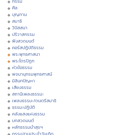
กรรม
ศีล
บุญทาน
สมาธิ
วิปัสสนา
ปริวาสกรรม
ฟังสวดมนต์
คอร์สปฏิบัติธรรม
พระพุทธศาสนา
พระไตรปิฏก
หัวข้อธรรม
พจนานุกรมพุทธศาสน์
มิลินทปัญหา
เสียงธรรม
สถานีเพลงธรรมะ
เพลงธรรมะ/ดนตรีสมาธิ
ธรรมะปฏิบัติ
คลังแสงแห่งธรรม
บทสวดมนต์
หลักธรรมนำสุขฯ
กรรมฐานประจำวันเกิด