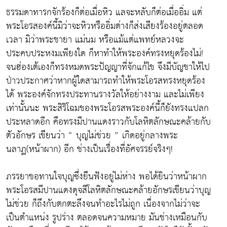
ธรรมดาทารกจักร้องก็ต่อเมื่อหิว แลจะหลับก็ต่อเมื่ออิ่ม แต่
พระโอรสองค์นี้มิว่าจะหิวหรืออิ่มต่างก็ส่งเสียงร้องอยู่ตลอด
เวลา มิว่าพระชายา แม่นม หรือแม้แต่แพทย์หลวงจะ
ประคบประหงมเพียงใด ก็หาทำให้พระองค์ทรงหยุดร้องไม่!
จนฮ่องเต้เองก็ทรงหมดพระปัญญาที่จักแก้ไข จึงมีบัญชาให้ไป
ป่าวประกาศว่าหากผู้ใดสามารถทำให้พระโอรสทรงหยุดร้อง
ได้ พระองค์จักทรงประทานรางวัลให้อย่างงาม และไม่เพียง
เท่านั้นนะ พระสิริโฉมของพระโอรสพระองค์นี้ก็ยังทรงแปลก
ประหลาดอีก คือทรงมีปานแดงราวกับโลหิตลักษณะคล้ายกับ
ตัวอักษร เขียนว่า “ บุญไม่ช่วย ” เกิดอยู่กลางพระ
นลาฏ(หน้าผาก) อีก ช่างเป็นเรื่องที่อัศจรรย์จริงๆ!
ภรรยาขอทานใจบุญซึ่งยืนฟังอยู่ไม่ห่าง พอได้ยินว่าหน้าผาก
พระโอรสมีปานแดงดุจสีโลหิตลักษณะคล้ายอักษรเขียนว่าบุญ
ไม่ช่วย ก็ถึงกับตกตะลึงจนทำอะไรไม่ถูก เนื่องจากไม่ว่าจะ
เป็นตำแหน่ง รูปร่าง ตลอดจนความหมาย มันช่างเหมือนกับ