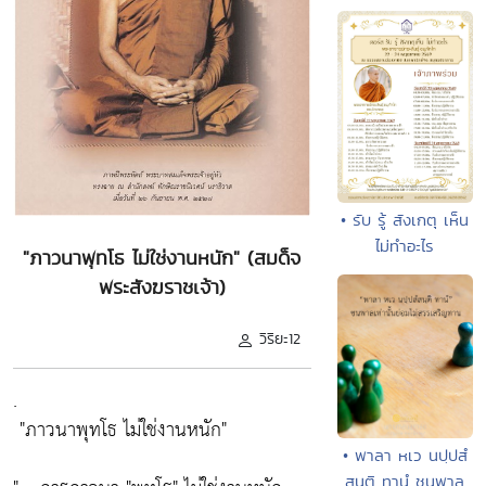
• รับ รู้ สังเกตุ เห็น
ไม่ทำอะไร
"ภาวนาพุทโธ ไม่ใช่งานหนัก" (สมด็จ
พระสังฆราชเจ้า)
วิริยะ12
.
"ภาวนาพุทโธ ไม่ใช่งานหนัก"
• พาลา หเว นปฺปสํ
สนฺติ ทานํ ชนพาล