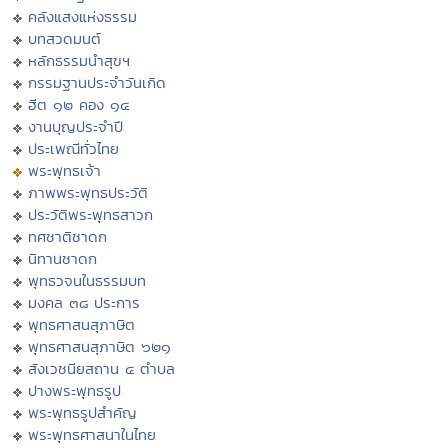
คลังแสงแห่งธรรม
บทสวดมนต์
หลักธรรมนำสุขฯ
กรรมฐานประจำวันเกิด
ฮีต ๑๒ คอง ๑๔
งานบุญประจำปี
ประเพณีทั่วไทย
พระพุทธเจ้า
ภาพพระพุทธประวัติ
ประวัติพระพุทธสาวก
ทศชาติชาดก
นิทานชาดก
พุทธวจนในธรรมบท
มงคล ๓๘ ประการ
พุทธศาสนสุภาษิต
พุทธศาสนสุภาษิต ๖๒๑
สังเวชนียสถาน ๔ ตำบล
ปางพระพุทธรูป
พระพุทธรูปสำคัญ
พระพุทธศาสนาในไทย