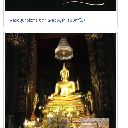
"หลวงปู่ขาวรู้วาระจิต" (หลวงปู่อ่ำ ธมฺมกาโม)