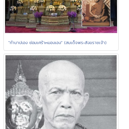
"ทำบาปเอง ย่อมเศร้าหมองเอง" (สมเด็จพระสังฆราชเจ้า)