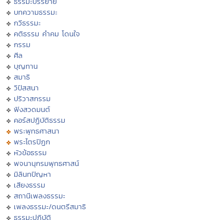
ธรรมะบรรยาย
บทความธรรมะ
กวีธรรมะ
คติธรรม คำคม โดนใจ
กรรม
ศีล
บุญทาน
สมาธิ
วิปัสสนา
ปริวาสกรรม
ฟังสวดมนต์
คอร์สปฏิบัติธรรม
พระพุทธศาสนา
พระไตรปิฏก
หัวข้อธรรม
พจนานุกรมพุทธศาสน์
มิลินทปัญหา
เสียงธรรม
สถานีเพลงธรรมะ
เพลงธรรมะ/ดนตรีสมาธิ
ธรรมะปฏิบัติ