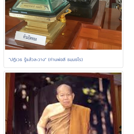
"ปฏิเวธ รู้แล้วละวาง" (ท่านพ่อลี ธมฺมธโร)