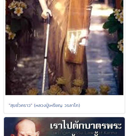
"สุขชั่วคราว" (หลวงปู่เหรียญ วรลาโภ)