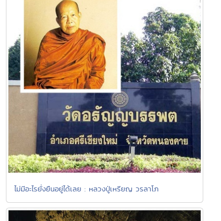
ไม่มีอะไรยั่งยืนอยู่ได้เลย : หลวงปู่เหรียญ วรลาโภ