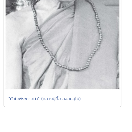
"หัวใจพระศาสนา" (หลวงปู่ตื้อ อจลธมฺโม)