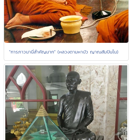
"การภาวนานี่สำคัญมาก" (หลวงตามหาบัว ญาณสัมปันโน)