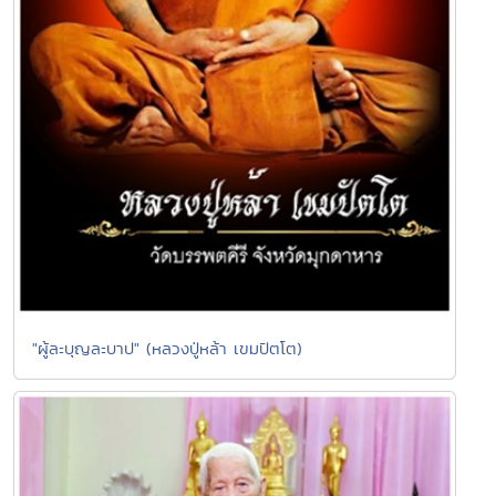
"ผู้ละบุญละบาป" (หลวงปู่หล้า เขมปัตโต)