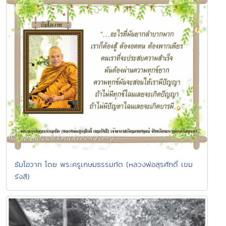
ธัมโอวาท โดย พระครูเกษมธรรมทัต (หลวงพ่อสุรศักดิ์ เขม
รังสี)