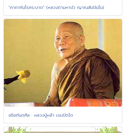
"คาถากันโรคระบาด" (หลวงตามหาบัว ญาณสัมปันโน)
อริยกันตศีล : หลวงปู่หล้า เขมปัตโต