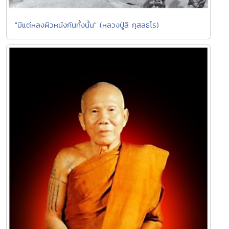
"มีแต่หลงผิวหนังกันทั้งนั้น" (หลวงปู่ลี กุสลธโร)