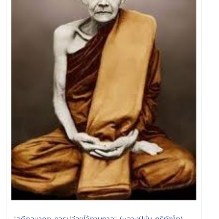
"อดีตอนาคต ควรปล่อยไว้ตามกาล" (หลวงปู่มั่น ภูริทัตโต)