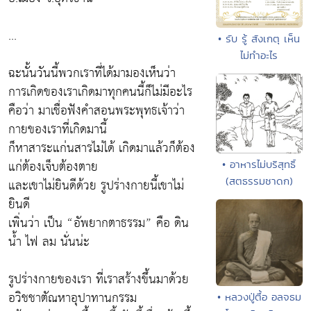
...
• รับ รู้ สังเกตุ เห็น
ไม่ทำอะไร
ฉะนั้นวันนี้พวกเราที่ได้มามองเห็นว่า
การเกิดของเราเกิดมาทุกคนนี้ก็ไม่มีอะไร
คือว่า มาเชื่อฟังคำสอนพระพุทธเจ้าว่า
กายของเราที่เกิดมานี้
ก็หาสาระแก่นสารไม่ได้ เกิดมาแล้วก็ต้อง
แก่ต้องเจ็บต้องตาย
• อาหารไม่บริสุทธิ์
(สตธรรมชาดก)
และเขาไม่ยินดีด้วย รูปร่างกายนี้เขาไม่
ยินดี
เพิ่นว่า เป็น “อัพยากตาธรรม” คือ ดิน
น้ำ ไฟ ลม นั่นน่ะ
รูปร่างกายของเรา ที่เราสร้างขึ้นมาด้วย
อวิชชาตัณหาอุปาทานกรรม
• หลวงปู่ตื้อ อลจธม