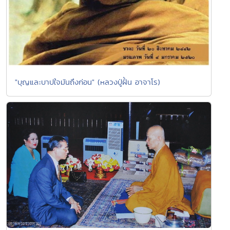
"บุญและบาปใจมันถึงก่อน" (หลวงปู่ฝั้น อาจาโร)