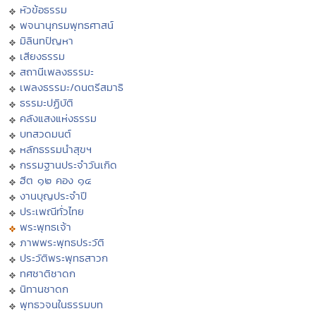
หัวข้อธรรม
พจนานุกรมพุทธศาสน์
มิลินทปัญหา
เสียงธรรม
สถานีเพลงธรรมะ
เพลงธรรมะ/ดนตรีสมาธิ
ธรรมะปฏิบัติ
คลังแสงแห่งธรรม
บทสวดมนต์
หลักธรรมนำสุขฯ
กรรมฐานประจำวันเกิด
ฮีต ๑๒ คอง ๑๔
งานบุญประจำปี
ประเพณีทั่วไทย
พระพุทธเจ้า
ภาพพระพุทธประวัติ
ประวัติพระพุทธสาวก
ทศชาติชาดก
นิทานชาดก
พุทธวจนในธรรมบท