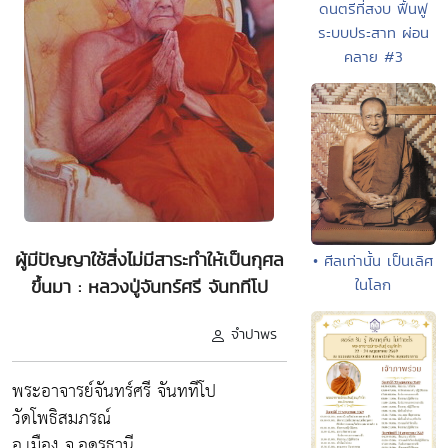
ดนตรีที่สงบ ฟื้นฟู
ระบบประสาท ผ่อน
คลาย #3
ผู้มีปัญญาใช้สิ่งไม่มีสาระทำให้เป็นกุศล
• ศีลเท่านั้น เป็นเลิศ
ในโลก
ขึ้นมา : หลวงปู่จันทร์ศรี จันททีโป
จำปาพร
พระอาจารย์จันทร์ศรี จันททีโป
วัดโพธิสมภรณ์
อ.เมือง จ.อุดรธานี