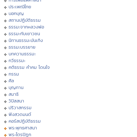
ประเพณีไทย
บอกบุญ
สถานปฏิบัติธรรม
ธรรมะจากหลวงพ่อ
ธรรมะกับเยาวชน
นิทานธรรมะบันเทิง
ธรรมะบรรยาย
บทความธรรมะ
กวีธรรมะ
คติธรรม คำคม โดนใจ
กรรม
ศีล
บุญทาน
สมาธิ
วิปัสสนา
ปริวาสกรรม
ฟังสวดมนต์
คอร์สปฏิบัติธรรม
พระพุทธศาสนา
พระไตรปิฏก