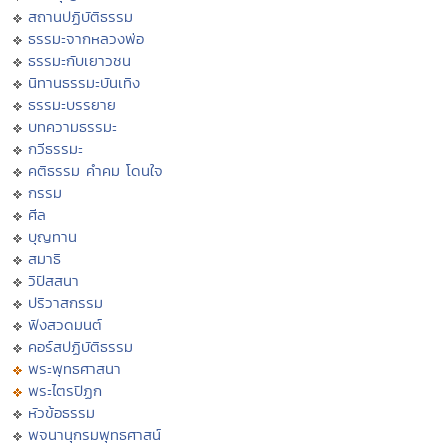
สถานปฏิบัติธรรม
ธรรมะจากหลวงพ่อ
ธรรมะกับเยาวชน
นิทานธรรมะบันเทิง
ธรรมะบรรยาย
บทความธรรมะ
กวีธรรมะ
คติธรรม คำคม โดนใจ
กรรม
ศีล
บุญทาน
สมาธิ
วิปัสสนา
ปริวาสกรรม
ฟังสวดมนต์
คอร์สปฏิบัติธรรม
พระพุทธศาสนา
พระไตรปิฏก
หัวข้อธรรม
พจนานุกรมพุทธศาสน์