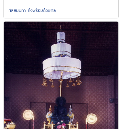
ศีลสัมปทา ถึงพร้อมด้วยศีล