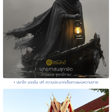
• ปมาโท มจฺจุโน ปทํ ความประมาทเป็นทางแห่งความตาย