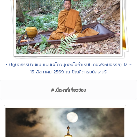
• ปฏิบัติธรรมวันแม่ แบบเจโตวิมุติอันไม่กำเริบ(แก่นพรหมจรรย์) 12 -
15 สิงหาคม 2569 ณ ปัณฑิตารมย์สระบุรี
#เนื้อหาที่เกี่ยวข้อง