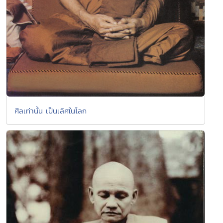
ศีลเท่านั้น เป็นเลิศในโลก