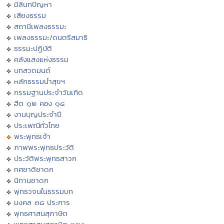
มิลินทปัญหา
เสียงธรรม
สถานีเพลงธรรมะ
เพลงธรรมะ/ดนตรีสมาธิ
ธรรมะปฏิบัติ
คลังแสงแห่งธรรม
บทสวดมนต์
หลักธรรมนำสุขฯ
กรรมฐานประจำวันเกิด
ฮีต ๑๒ คอง ๑๔
งานบุญประจำปี
ประเพณีทั่วไทย
พระพุทธเจ้า
ภาพพระพุทธประวัติ
ประวัติพระพุทธสาวก
ทศชาติชาดก
นิทานชาดก
พุทธวจนในธรรมบท
มงคล ๓๘ ประการ
พุทธศาสนสุภาษิต