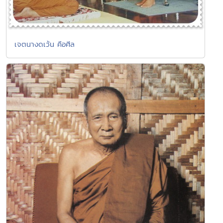
เจตนางดเว้น คือศีล