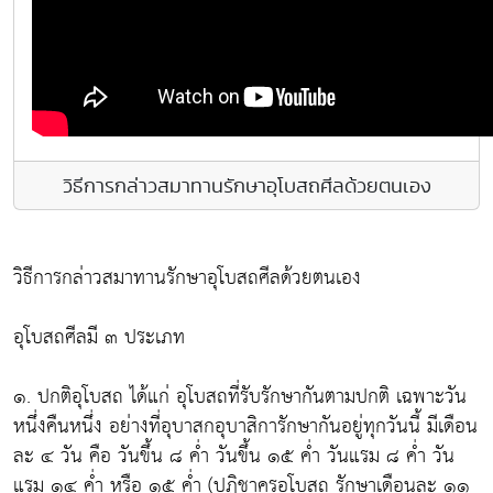
วิธีการกล่าวสมาทานรักษาอุโบสถศีลด้วยตนเอง
วิธีการกล่าวสมาทานรักษาอุโบสถศีลด้วยตนเอง
อุโบสถศีลมี ๓ ประเภท
๑. ปกติอุโบสถ ได้แก่ อุโบสถที่รับรักษากันตามปกติ เฉพาะวัน
หนึ่งคืนหนึ่ง อย่างที่อุบาสกอุบาสิการักษากันอยู่ทุกวันนี้ มีเดือน
ละ ๔ วัน คือ วันขึ้น ๘ ค่ำ วันขึ้น ๑๕ ค่ำ วันแรม ๘ ค่ำ วัน
แรม ๑๔ ค่ำ หรือ ๑๕ ค่ำ (ปฏิชาครอุโบสถ รักษาเดือนละ ๑๑