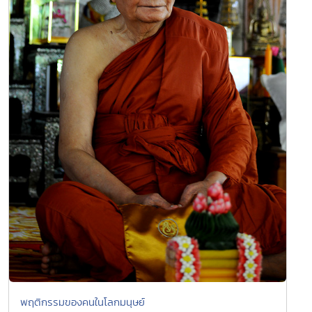
พฤติกรรมของคนในโลกมนุษย์