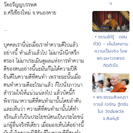
วัดอรัญญบรรพต
๖
อ.ศรีเชียงใหม่ จ.หนองคาย
...
• ธรรมให้รู้ : ตอน
บุคคลเรานี่น่ะเมื่อเราทำความดีไปแล้ว
ที่30 - เห็นโลกตาม
ความเป็นจริง โดย
อย่างนี้ ทำแล้วแล้วไป ไม่มานั่งนึกตรึก
พระมหาวรพรต
ตรอง ไม่มาประเมินดูผลแห่งการทำความ
กิตติวโร
ดีของตนอย่างนี้นะมันก็ไม่ได้ความปีติ
ยินดีในความดีที่ตนทำ เพราะฉะนั้นเมื่อ
ตนทำความดีอะไรมาแล้ว ก็ไปนั่งภาวนา
สำรวมใจให้แน่วแน่ลงไป แล้วบัดนี้ก็
• พระธรรมสิงหบุรา
พิจารณาความดีที่ตนทำมานั้นโดยลำดับ
จารย์ (จรัญ ฐิตธัม
และเห็นว่า ความดีที่ตนทำมานั้นได้ทำ
โม) วัดอัมพวัล
จริงแล้วก็เป็นประโยชน์ตนเป็นประโยชน์
จ.สิงห์บุรี
แก่ผู้อื่นจริงทีเดียว เมื่อมองเห็นได้อย่างนี้