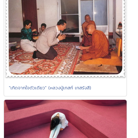
"เกิดจากใจตัวเดียว" (หลวงปู่เทสก์ เทสรังสี)