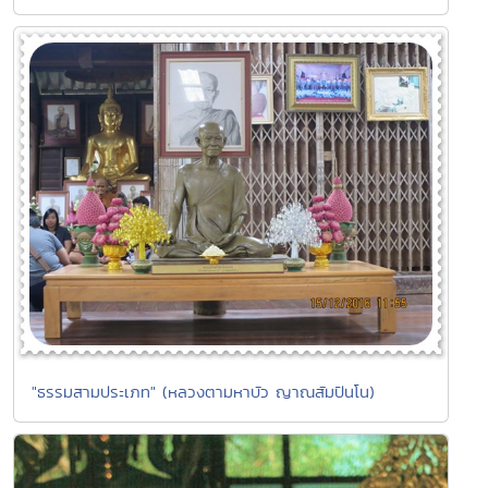
"ธรรมสามประเภท" (หลวงตามหาบัว ญาณสัมปันโน)