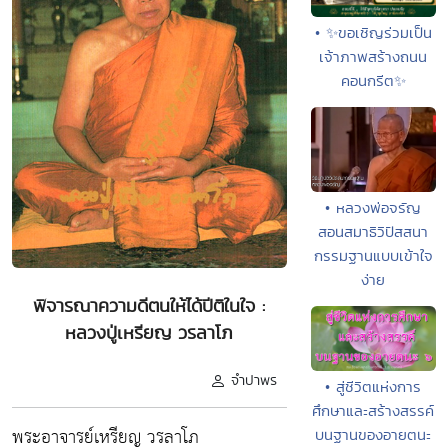
• ✨ขอเชิญร่วมเป็น
เจ้าภาพสร้างถนน
คอนกรีต✨
• หลวงพ่อจรัญ
สอนสมาธิวิปัสสนา
กรรมฐานแบบเข้าใจ
ง่าย
พิจารณาความดีตนให้ได้ปีติในใจ :
หลวงปู่เหรียญ วรลาโภ
จำปาพร
• สู่ชีวิตแห่งการ
ศึกษาและสร้างสรรค์
พระอาจารย์เหรียญ วรลาโภ
บนฐานของอายตนะ