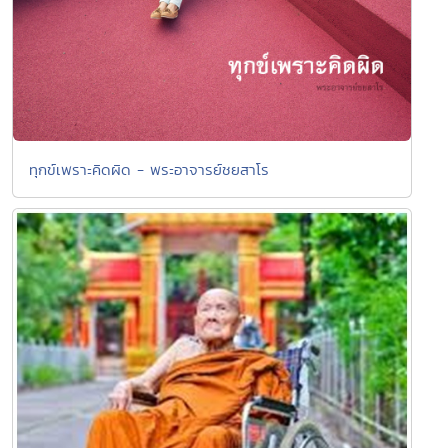
ทุกข์เพราะคิดผิด - พระอาจารย์ชยสาโร