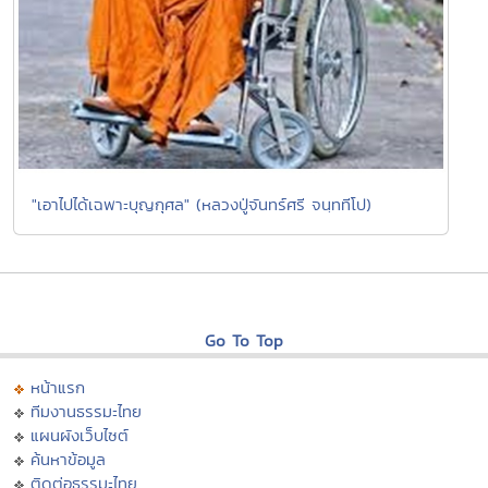
"เอาไปได้เฉพาะบุญกุศล" (หลวงปู่จันทร์ศรี จนฺททีโป)
Go To Top
หน้าแรก
ทีมงานธรรมะไทย
แผนผังเว็บไซต์
ค้นหาข้อมูล
ติดต่อธรรมะไทย