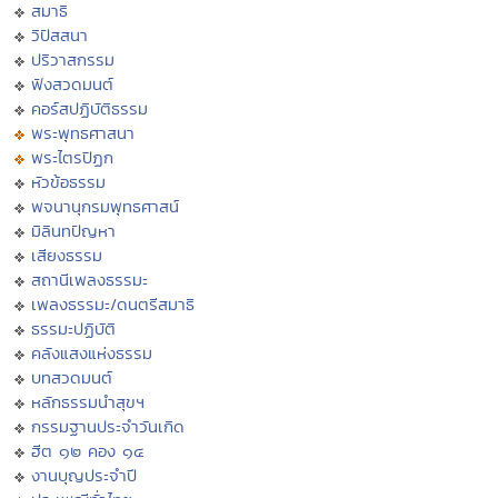
สมาธิ
วิปัสสนา
ปริวาสกรรม
ฟังสวดมนต์
คอร์สปฏิบัติธรรม
พระพุทธศาสนา
พระไตรปิฏก
หัวข้อธรรม
พจนานุกรมพุทธศาสน์
มิลินทปัญหา
เสียงธรรม
สถานีเพลงธรรมะ
เพลงธรรมะ/ดนตรีสมาธิ
ธรรมะปฏิบัติ
คลังแสงแห่งธรรม
บทสวดมนต์
หลักธรรมนำสุขฯ
กรรมฐานประจำวันเกิด
ฮีต ๑๒ คอง ๑๔
งานบุญประจำปี