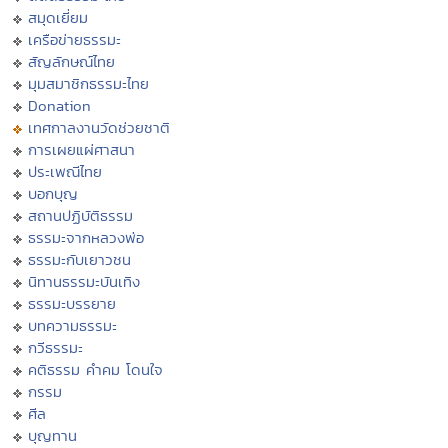
สมุดเยี่ยม
เครือข่ายธรรมะ
สัญลักษณ์ไทย
มุมสมาชิกธรรมะไทย
Donation
เทศกาลงานวัดช่วยชาติ
การเผยแผ่ศาสนา
ประเพณีไทย
บอกบุญ
สถานปฏิบัติธรรม
ธรรมะจากหลวงพ่อ
ธรรมะกับเยาวชน
นิทานธรรมะบันเทิง
ธรรมะบรรยาย
บทความธรรมะ
กวีธรรมะ
คติธรรม คำคม โดนใจ
กรรม
ศีล
บุญทาน