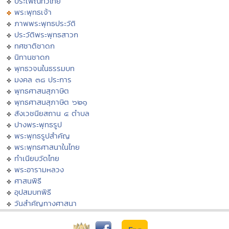
ประเพณีทั่วไทย
พระพุทธเจ้า
ภาพพระพุทธประวัติ
ประวัติพระพุทธสาวก
ทศชาติชาดก
นิทานชาดก
พุทธวจนในธรรมบท
มงคล ๓๘ ประการ
พุทธศาสนสุภาษิต
พุทธศาสนสุภาษิต ๖๒๑
สังเวชนียสถาน ๔ ตำบล
ปางพระพุทธรูป
พระพุทธรูปสำคัญ
พระพุทธศาสนาในไทย
ทำเนียบวัดไทย
พระอารามหลวง
ศาสนพิธี
อุปสมบทพิธี
วันสำคัญทางศาสนา