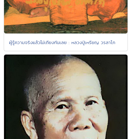
ผู้รู้ความจริงแล้วไม่เถียงกันเลย : หลวงปู่เหรียญ วรลาโภ