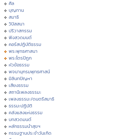
ศีล
บุญทาน
สมาธิ
วิปัสสนา
ปริวาสกรรม
ฟังสวดมนต์
คอร์สปฏิบัติธรรม
พระพุทธศาสนา
พระไตรปิฏก
หัวข้อธรรม
พจนานุกรมพุทธศาสน์
มิลินทปัญหา
เสียงธรรม
สถานีเพลงธรรมะ
เพลงธรรมะ/ดนตรีสมาธิ
ธรรมะปฏิบัติ
คลังแสงแห่งธรรม
บทสวดมนต์
หลักธรรมนำสุขฯ
กรรมฐานประจำวันเกิด