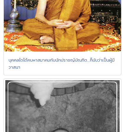
บุคคลใดได้คบหาสมาคมกับนักปราชญ์บัณฑิต...ก็นับว่าเป็นผู้มี
วาสนา