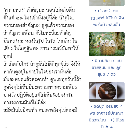
"ความหลง" สำคัญนะ นอนไม่หลับตื่น
• ยํ ลทฺธํ เตน
ตั้งแต่ ๑๑ โมงเช้านั่งอยู่นี่ล่ะ นั่งดูใจ..
ตุฏฺฐพฺพํ ได้สิ่งใดพึง
ความหลงสำคัญนะ ดูๆแล้วความหลง
พอใจด้วยสิ่งนั้น
สำคัญกว่าเพื่อน ตัวโมหะนี่ละสำคัญ
มันหลงนะ หลงในรูป ในรส ในกลิ่น ใน
เสียง ในโผฐฐัพพะ ธรรมารมณ์มันพาให้
ทุกข์
• นิทานสีขาว...คน
ถ้าเกิดกับใคร ถ้าดูมันไม่ดีก็ทุกข์ล่ะ จึงให้
ขายสุนัข และ ลูก
พากันดูอยู่ในกายในใจของเรานั่นล่ะ
สุนัข 7 ตัว
มันจะหมดแล้วล่ะคนทำ ดูพระทุกวันนี้ถ้า
ดูจริงๆไม่เห็นมีนะความพากความเพียร
บางวัดปฏิบัติอยู่แต่ไม่เห็นรอยจงกรม
ทางจงกรมมันก็ไม่มีล่ะ
• ซีดีชุด อริยสัจ 4
สมัยมันไม่มีคนทำ คนเอาจริงๆไม่ค่อยมี
พระอาจารย์ปัญญา
นีลวณฺโณ - (( นิโรธ
...
)) # 4