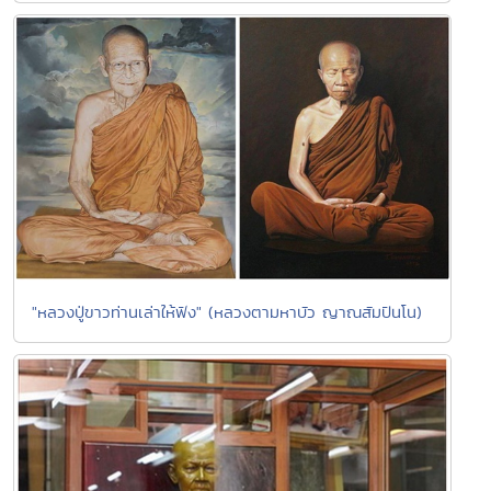
"หลวงปู่ขาวท่านเล่าให้ฟัง" (หลวงตามหาบัว ญาณสัมปันโน)