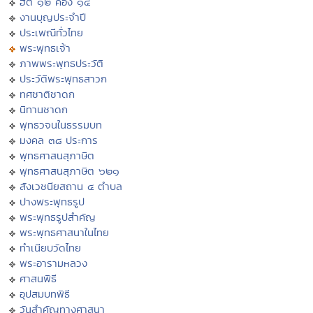
ฮีต ๑๒ คอง ๑๔
งานบุญประจำปี
ประเพณีทั่วไทย
พระพุทธเจ้า
ภาพพระพุทธประวัติ
ประวัติพระพุทธสาวก
ทศชาติชาดก
นิทานชาดก
พุทธวจนในธรรมบท
มงคล ๓๘ ประการ
พุทธศาสนสุภาษิต
พุทธศาสนสุภาษิต ๖๒๑
สังเวชนียสถาน ๔ ตำบล
ปางพระพุทธรูป
พระพุทธรูปสำคัญ
พระพุทธศาสนาในไทย
ทำเนียบวัดไทย
พระอารามหลวง
ศาสนพิธี
อุปสมบทพิธี
วันสำคัญทางศาสนา