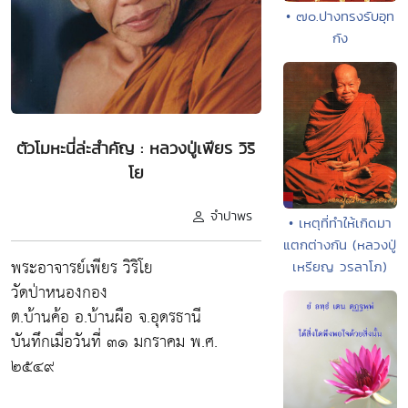
• ๗๐.ปางทรงรับอุท
กัง
ตัวโมหะนี่ล่ะสำคัญ : หลวงปู่เพียร วิริ
โย
จำปาพร
• เหตุที่ทำให้เกิดมา
แตกต่างกัน (หลวงปู่
พระอาจารย์เพียร วิริโย
เหรียญ วรลาโภ)
วัดป่าหนองกอง
ต.บ้านค้อ อ.บ้านผือ จ.อุดรธานี
บันทึกเมื่อวันที่ ๓๑ มกราคม พ.ศ.
๒๕๔๙