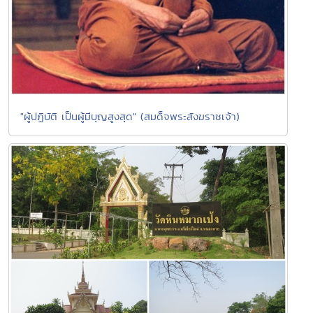
"ผู้ปฏิบัติ เป็นผู้มีบุญสูงสุด" (สมด็จพระสังฆราชเจ้า)