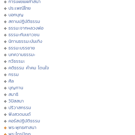
การเผยแผ่ศาสนา
ประเพณีไทย
บอกบุญ
สถานปฏิบัติธรรม
ธรรมะจากหลวงพ่อ
ธรรมะกับเยาวชน
นิทานธรรมะบันเทิง
ธรรมะบรรยาย
บทความธรรมะ
กวีธรรมะ
คติธรรม คำคม โดนใจ
กรรม
ศีล
บุญทาน
สมาธิ
วิปัสสนา
ปริวาสกรรม
ฟังสวดมนต์
คอร์สปฏิบัติธรรม
พระพุทธศาสนา
พระไตรปิฏก