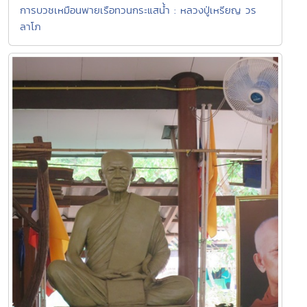
การบวชเหมือนพายเรือทวนกระแสน้ำ : หลวงปู่เหรียญ วร
ลาโภ