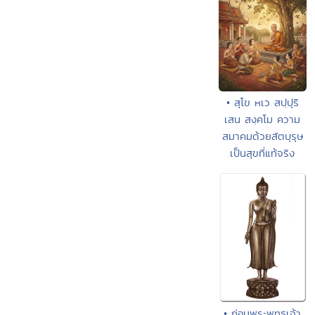
• สุโข หเว สปฺปุริ
เสน สงฺคโม ความ
สมาคมด้วยสัตบุรุษ
เป็นสุขที่แท้จริง
• ก่อนพระพุทธเจ้า