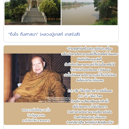
"ถึงใจ ถึงศาสนา" (หลวงปู่เทสก์ เทสรังสี)