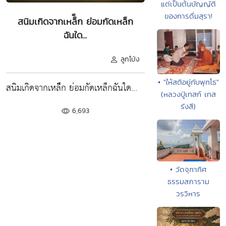
แต่เป็นต้นบัญญัติ
ของการดื่มสุรา!
สนิมเกิดจากเหล็็ก ย่อมกัดเหล็ก
ฉันใด...
ลูกโป่ง
• "ให้สติอยู่กับพุทโธ"
สนิมเกิดจากเหล็็ก ย่อมกัดเหล็กฉันใด...
(หลวงปู่เทสก์ เทส
รังสี)
6,693
• วัดจุฑาทิศ
ธรรมสภาราม
วรวิหาร