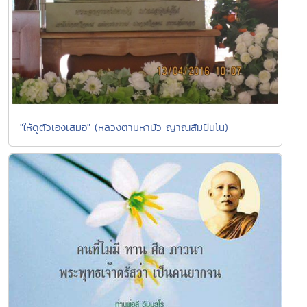
"ให้ดูตัวเองเสมอ" (หลวงตามหาบัว ญาณสัมปันโน)