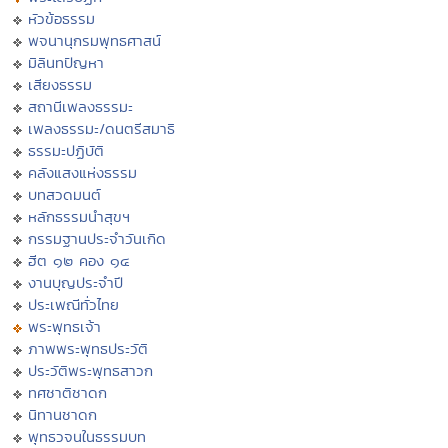
หัวข้อธรรม
พจนานุกรมพุทธศาสน์
มิลินทปัญหา
เสียงธรรม
สถานีเพลงธรรมะ
เพลงธรรมะ/ดนตรีสมาธิ
ธรรมะปฏิบัติ
คลังแสงแห่งธรรม
บทสวดมนต์
หลักธรรมนำสุขฯ
กรรมฐานประจำวันเกิด
ฮีต ๑๒ คอง ๑๔
งานบุญประจำปี
ประเพณีทั่วไทย
พระพุทธเจ้า
ภาพพระพุทธประวัติ
ประวัติพระพุทธสาวก
ทศชาติชาดก
นิทานชาดก
พุทธวจนในธรรมบท