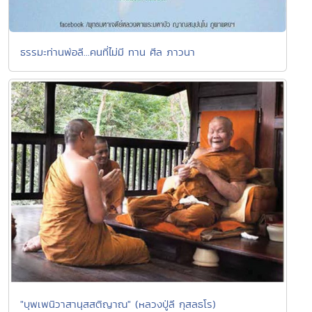
ธรรมะท่านพ่อลี...คนที่ไม่มี ทาน ศีล ภาวนา
"บุพเพนิวาสานุสสติญาณ" (หลวงปู่ลี กุสลธโร)