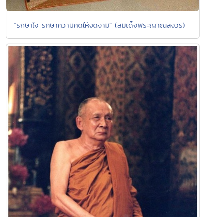
"รักษาใจ รักษาความคิดให้งดงาม" (สมเด็จพระญาณสังวร)