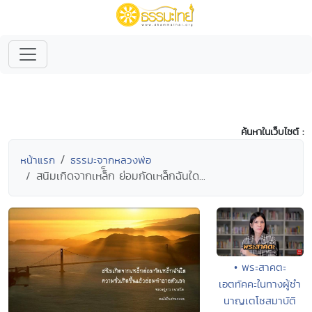
ค้นหาในเว็บไซต์ :
หน้าแรก
ธรรมะจากหลวงพ่อ
สนิมเกิดจากเหล็็ก ย่อมกัดเหล็กฉันใด...
• พระสาคตะ
เอตทัคคะในทางผู้ชำ
นาญเตโชสมาบัติ