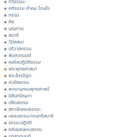
กวีธรรมะ
คติธรรม คำคม โดนใจ
กรรม
ศีล
บุญทาน
สมาธิ
วิปัสสนา
ปริวาสกรรม
ฟังสวดมนต์
คอร์สปฏิบัติธรรม
พระพุทธศาสนา
พระไตรปิฏก
หัวข้อธรรม
พจนานุกรมพุทธศาสน์
มิลินทปัญหา
เสียงธรรม
สถานีเพลงธรรมะ
เพลงธรรมะ/ดนตรีสมาธิ
ธรรมะปฏิบัติ
คลังแสงแห่งธรรม
บทสวดมนต์