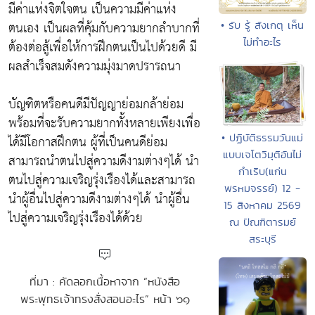
มีค่าแห่งจิตใจตน เป็นความมีค่าแห่ง
ตนเอง เป็นผลที่คุ้มกับความยากลำบากที่
• รับ รู้ สังเกตุ เห็น
ไม่ทำอะไร
ต้องต่อสู้เพื่อให้การฝึกตนเป็นไปด้วยดี มี
ผลสำเร็จสมดังความมุ่งมาดปรารถนา
บัญฑิตหรือคนดีมีปัญญาย่อมกล้าย่อม
พร้อมที่จะรับความยากทั้งหลายเพียงเพื่อ
• ปฏิบัติธรรมวันแม่
ได้มีโอกาสฝึกตน ผู้ที่เป็นคนดีย่อม
แบบเจโตวิมุติอันไม่
สามารถนำตนไปสู่ความดีงามต่างๆได้ นำ
กำเริบ(แก่น
ตนไปสู่ความเจริญรุ่งเรืองได้และสามารถ
พรหมจรรย์) 12 -
นำผู้อื่นไปสู่ความดีงามต่างๆได้ นำผู้อื่น
15 สิงหาคม 2569
ไปสู่ความเจริญรุ่งเรืองได้ด้วย
ณ ปัณฑิตารมย์
สระบุรี
ที่มา : คัดลอกเนื้อหาจาก “หนังสือ
พระพุทธเจ้าทรงสั่งสอนอะไร” หน้า ๖๑