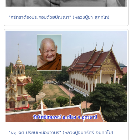
"ศรัทธาต้องประกอบด้วยปัญญา" (หลวงปู่ชา สุภทฺโท)
"๕๑ จิตเปรียบเหมือนวานร" (หลวงปู่จันทร์ศรี จนฺททีโป)