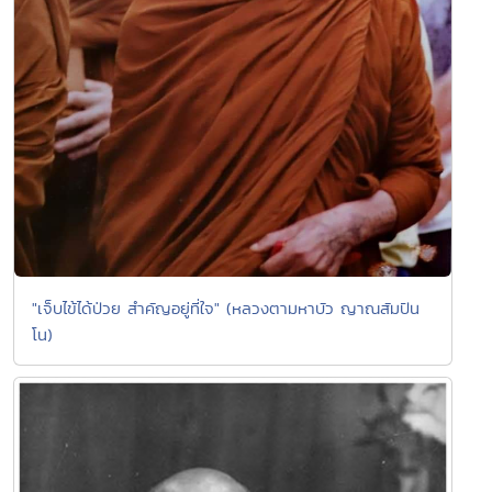
"เจ็บไข้ได้ป่วย สำคัญอยู่ที่ใจ" (หลวงตามหาบัว ญาณสัมปัน
โน)