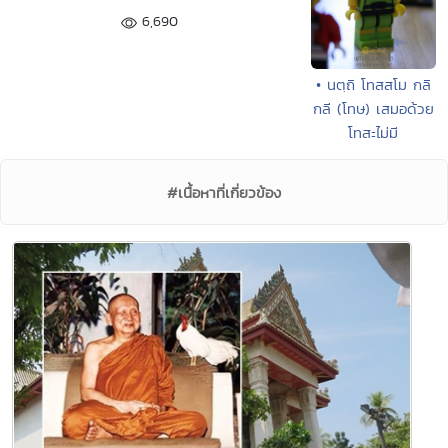
6,690
• นตฺถิ โทสสโม กลิ
กลี (โทษ) เสมอด้วย
โทสะไม่มี
#เนื้อหาที่เกี่ยวข้อง