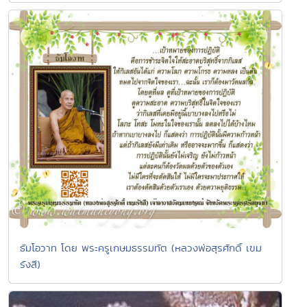
ธัมโอวาท โดย พระครูเกษมธรรมทัต (หลวงพ่อสุรศักดิ์ เขม
รังสี)