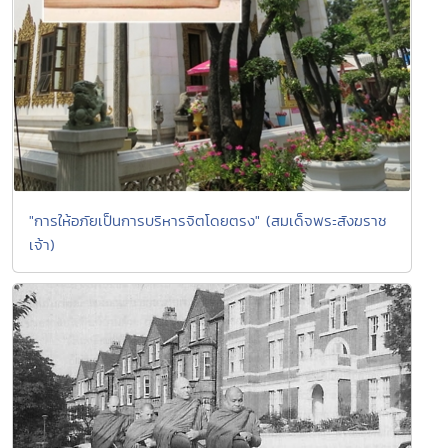
"การให้อภัยเป็นการบริหารจิตโดยตรง" (สมเด็จพระสังฆราช
เจ้า)