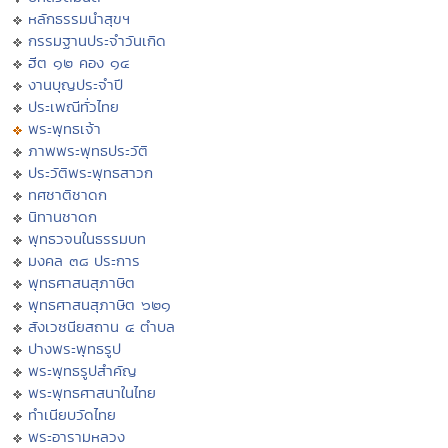
หลักธรรมนำสุขฯ
กรรมฐานประจำวันเกิด
ฮีต ๑๒ คอง ๑๔
งานบุญประจำปี
ประเพณีทั่วไทย
พระพุทธเจ้า
ภาพพระพุทธประวัติ
ประวัติพระพุทธสาวก
ทศชาติชาดก
นิทานชาดก
พุทธวจนในธรรมบท
มงคล ๓๘ ประการ
พุทธศาสนสุภาษิต
พุทธศาสนสุภาษิต ๖๒๑
สังเวชนียสถาน ๔ ตำบล
ปางพระพุทธรูป
พระพุทธรูปสำคัญ
พระพุทธศาสนาในไทย
ทำเนียบวัดไทย
พระอารามหลวง