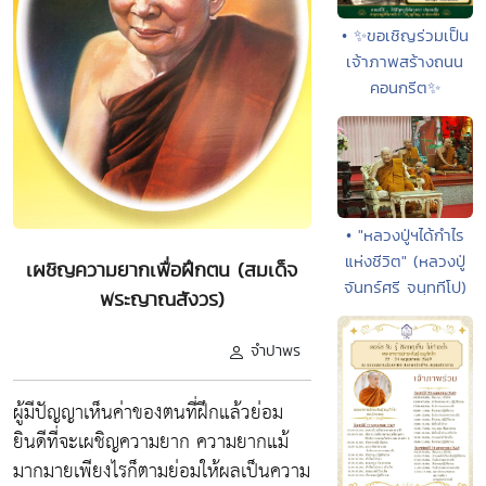
• ✨ขอเชิญร่วมเป็น
เจ้าภาพสร้างถนน
คอนกรีต✨
• "หลวงปู่ฯได้กำไร
แห่งชีวิต" (หลวงปู่
เผชิญความยากเพื่อฝึกตน (สมเด็จ
จันทร์ศรี จนฺททีโป)
พระญาณสังวร)
จำปาพร
ผู้มีปัญญาเห็นค่าของตนที่ฝึกแล้วย่อม
ยินดีที่จะเผชิญความยาก ความยากแม้
มากมายเพียงไรก็ตามย่อมให้ผลเป็นความ