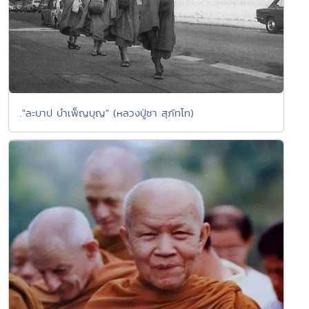
."ละบาป บำเพ็ญบุญ" (หลวงปู่ชา สุภัทโท)