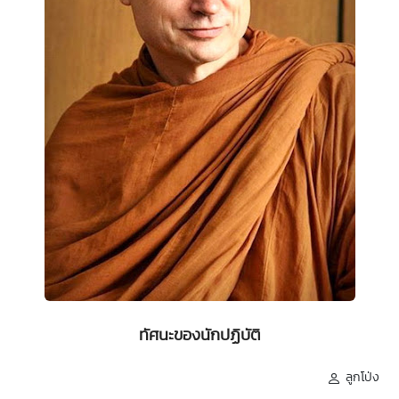
ทัศนะของนักปฏิบัติ
ลูกโป่ง