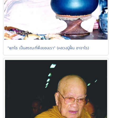
"พุทโธ เป็นสรณะที่พึ่งของเรา" (หลวงปู่ฝั้น อาจาโร)