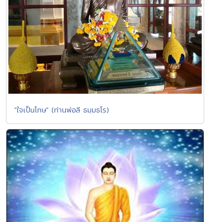
"ใจเป็นโทษ" (ท่านพ่อลี ธมฺมธโร)