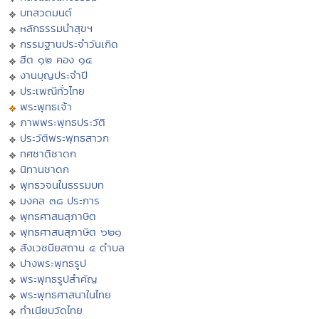
บทสวดมนต์
หลักธรรมนำสุขฯ
กรรมฐานประจำวันเกิด
ฮีต ๑๒ คอง ๑๔
งานบุญประจำปี
ประเพณีทั่วไทย
พระพุทธเจ้า
ภาพพระพุทธประวัติ
ประวัติพระพุทธสาวก
ทศชาติชาดก
นิทานชาดก
พุทธวจนในธรรมบท
มงคล ๓๘ ประการ
พุทธศาสนสุภาษิต
พุทธศาสนสุภาษิต ๖๒๑
สังเวชนียสถาน ๔ ตำบล
ปางพระพุทธรูป
พระพุทธรูปสำคัญ
พระพุทธศาสนาในไทย
ทำเนียบวัดไทย