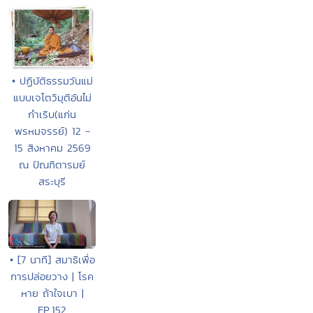
• ปฏิบัติธรรมวันแม่
แบบเจโตวิมุติอันไม่
กำเริบ(แก่น
พรหมจรรย์) 12 -
15 สิงหาคม 2569
ณ ปัณฑิตารมย์
สระบุรี
• [7 นาที] สมาธิเพื่อ
การปล่อยวาง | โรค
หาย ถ้าใจเบา |
EP.152