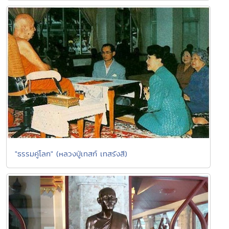
"ธรรมคู่โลก" (หลวงปู่เทสก์ เทสรังสี)