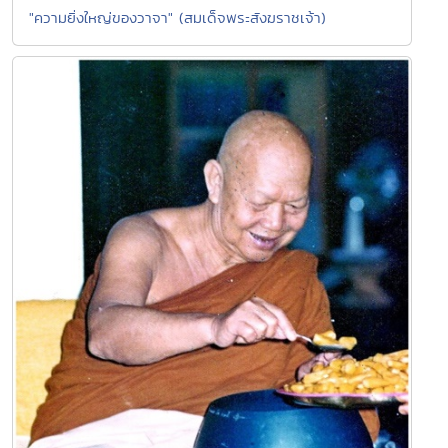
"ความยิ่งใหญ่ของวาจา" (สมเด็จพระสังฆราชเจ้า)