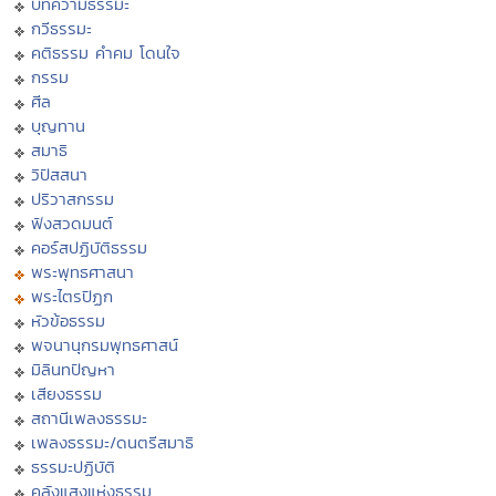
บทความธรรมะ
กวีธรรมะ
คติธรรม คำคม โดนใจ
กรรม
ศีล
บุญทาน
สมาธิ
วิปัสสนา
ปริวาสกรรม
ฟังสวดมนต์
คอร์สปฏิบัติธรรม
พระพุทธศาสนา
พระไตรปิฏก
หัวข้อธรรม
พจนานุกรมพุทธศาสน์
มิลินทปัญหา
เสียงธรรม
สถานีเพลงธรรมะ
เพลงธรรมะ/ดนตรีสมาธิ
ธรรมะปฏิบัติ
คลังแสงแห่งธรรม