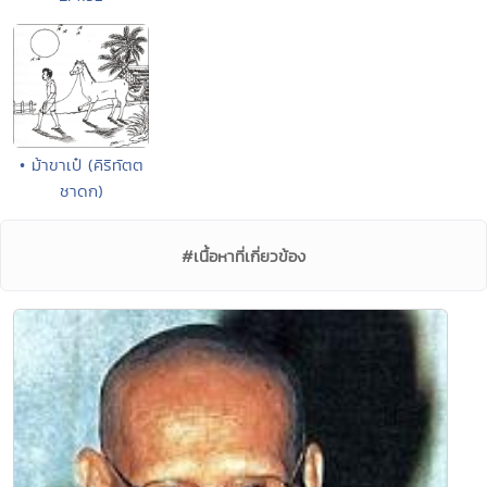
• ม้าขาเป๋ (คิริทัตต
ชาดก)
#เนื้อหาที่เกี่ยวข้อง