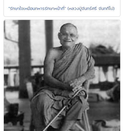
"รักษาใจเหมือนทหารรักษาหน้าที่" (หลวงปู่จันทร์ศรี จันททีโป)