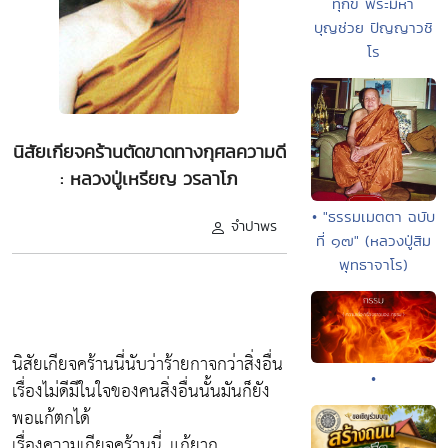
ทุกข์ พระมหา
บุญช่วย ปัญญาวชิ
โร
นิสัยเกียจคร้านตัดขาดทางกุศลความดี
: หลวงปู่เหรียญ วรลาโภ
• "ธรรมเมตตา ฉบับ
จำปาพร
ที่ ๑๗" (หลวงปู่สิม
พุทธาจาโร)
นิสัยเกียจคร้านนี่นับว่าร้ายกาจกว่าสิ่งอื่น
•
เรื่องไม่ดีมีในใจของคนสิ่งอื่นนั้นมันก็ยัง
พอแก้ตกได้
เรื่องความเกียจคร้านนี่..แก้ยาก