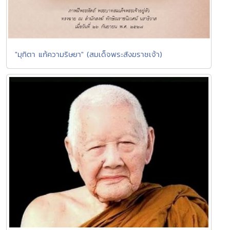
"มุทิตา แก้ความริษยา" (สมเด็จพระสังฆราชเจ้า)