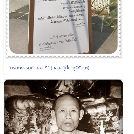
"มรดกธรรมคำสอน 5" (หลวงปู่มั่น ภูริทัตโต)