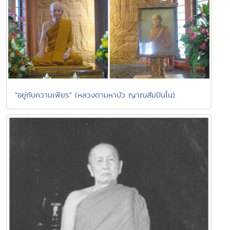
"อยู่กับความเพียร" (หลวงตามหาบัว ญาณสัมปันโน)