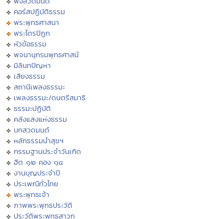
ฟังสวดมนต์
คอร์สปฏิบัติธรรม
พระพุทธศาสนา
พระไตรปิฏก
หัวข้อธรรม
พจนานุกรมพุทธศาสน์
มิลินทปัญหา
เสียงธรรม
สถานีเพลงธรรมะ
เพลงธรรมะ/ดนตรีสมาธิ
ธรรมะปฏิบัติ
คลังแสงแห่งธรรม
บทสวดมนต์
หลักธรรมนำสุขฯ
กรรมฐานประจำวันเกิด
ฮีต ๑๒ คอง ๑๔
งานบุญประจำปี
ประเพณีทั่วไทย
พระพุทธเจ้า
ภาพพระพุทธประวัติ
ประวัติพระพุทธสาวก