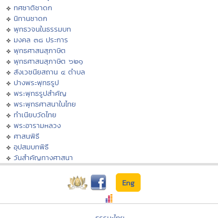
ทศชาติชาดก
นิทานชาดก
พุทธวจนในธรรมบท
มงคล ๓๘ ประการ
พุทธศาสนสุภาษิต
พุทธศาสนสุภาษิต ๖๒๑
สังเวชนียสถาน ๔ ตำบล
ปางพระพุทธรูป
พระพุทธรูปสำคัญ
พระพุทธศาสนาในไทย
ทำเนียบวัดไทย
พระอารามหลวง
ศาสนพิธี
อุปสมบทพิธี
วันสำคัญทางศาสนา
Eng
ธรรมะไทย