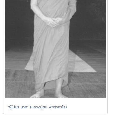
"ผู้ไม่ประมาท" (หลวงปู่สิม พุทธาจาโร)