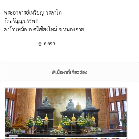
พระอาจารย์เหรียญ วรลาโภ
วัดอรัญญบรรพต
ต.บ้านหม้อ อ.ศรีเชียงใหม่ จ.หนองคาย
6,699
#เนื้อหาที่เกี่ยวข้อง