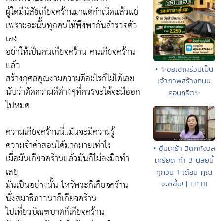
ผู้ใดมีนิสัยเกียจคร้านมาแต่กำเนิดแล้วแย่
เพราะฉะนั้นทุกคนให้พึงพากันสำรวจตัว
เอง
อย่าให้เป็นคนเกียจคร้าน คนเกียจคร้าน
แล้ว
• ✨ขอเชิญร่วมเป็น
สร้างกุศลคุณงามความดีอะไรก็ไม่ได้เลย
เจ้าภาพสร้างถนน
นับว่าตัดความดีต่างๆที่ควรจะได้จะมีออก
คอนกรีต✨
ไปหมด
ความเกียจคร้านนี่..มันจะมีความรู้
ความจำคำสอนได้มากมายเท่าไร
• ซึมเศร้า วิตกกังวล
เมื่อมันเกียจคร้านแล้วมันก็ไม่ลงมือทำ
เครียด ทำ 3 นิสัยนี้
เลย
ทุกวัน 1 เดือน คุณ
มันเป็นอย่างนั้น ไหว้พระก็เกียจคร้าน
จะดีขึ้น! | EP.111
นั่งสมาธิภาวนาก็เกียจคร้าน
ไปเที่ยวบิณฑบาตก็เกียจคร้าน