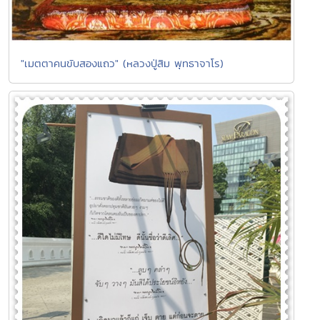
"เมตตาคนขับสองแถว" (หลวงปู่สิม พุทธาจาโร)