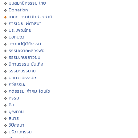
มุมสมาชิกธรรมะไทย
Donation
เทศกาลงานวัดช่วยชาติ
การเผยแผ่ศาสนา
ประเพณีไทย
บอกบุญ
สถานปฏิบัติธรรม
ธรรมะจากหลวงพ่อ
ธรรมะกับเยาวชน
นิทานธรรมะบันเทิง
ธรรมะบรรยาย
บทความธรรมะ
กวีธรรมะ
คติธรรม คำคม โดนใจ
กรรม
ศีล
บุญทาน
สมาธิ
วิปัสสนา
ปริวาสกรรม