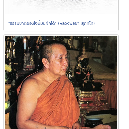
"ธรรมชาติของใจนี้มันฝึกได้" (หลวงพ่อชา สุภัทโท)