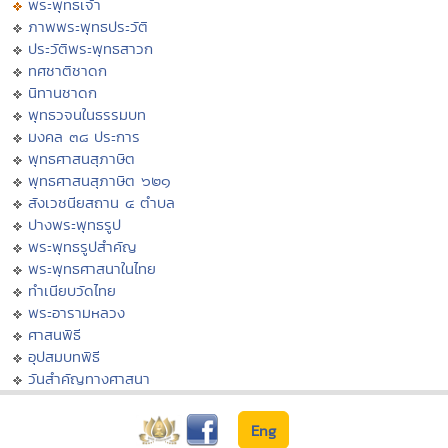
พระพุทธเจ้า
ภาพพระพุทธประวัติ
ประวัติพระพุทธสาวก
ทศชาติชาดก
นิทานชาดก
พุทธวจนในธรรมบท
มงคล ๓๘ ประการ
พุทธศาสนสุภาษิต
พุทธศาสนสุภาษิต ๖๒๑
สังเวชนียสถาน ๔ ตำบล
ปางพระพุทธรูป
พระพุทธรูปสำคัญ
พระพุทธศาสนาในไทย
ทำเนียบวัดไทย
พระอารามหลวง
ศาสนพิธี
อุปสมบทพิธี
วันสำคัญทางศาสนา
Eng