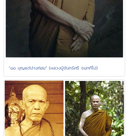
"๘๐ บุญแต่ปางก่อน" (หลวงปู่จันทร์ศรี จนฺททีโป)