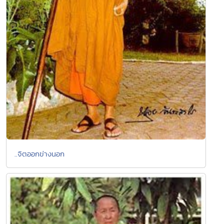
..จิตออกข่างนอก