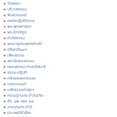
วิปัสสนา
ปริวาสกรรม
ฟังสวดมนต์
คอร์สปฏิบัติธรรม
พระพุทธศาสนา
พระไตรปิฏก
หัวข้อธรรม
พจนานุกรมพุทธศาสน์
มิลินทปัญหา
เสียงธรรม
สถานีเพลงธรรมะ
เพลงธรรมะ/ดนตรีสมาธิ
ธรรมะปฏิบัติ
คลังแสงแห่งธรรม
บทสวดมนต์
หลักธรรมนำสุขฯ
กรรมฐานประจำวันเกิด
ฮีต ๑๒ คอง ๑๔
งานบุญประจำปี
ประเพณีทั่วไทย