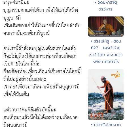
มนุษย์มานี้นะ
• วัดมหาธาตุ
บุญกรรมตกแต่งให้มา เพื่อให้เราได้สร้าง
วรวิหาร
บุญบารมี
เพิ่มเติมของเก่าให้มันมากขึ้นไปโดยลำดับ
จนกว่ามันจะเต็มบริบูรณ์
• ธรรมให้รู้ : ตอน
คนเรานี้ถ้าสั่งสมบุญไม่เต็มตราบใดแล้ว
ที่27 - ใครทำร้าย
เรา? โดย พระมหาว
ก็จะไม่ยุติลงได้เลยการท่องเที่ยวเกิดแก่
รพรต กิตติวโร
เจ็บตายในโลกนี้น่ะ
ก็จะต้องท่องเที่ยวเกิดแก่เจ็บตายในโลกนี้
ร่ำไปอยู่อย่างนั้นแหละ
เราท่องเที่ยวมาเกิดมาเพื่อสร้างบุญบารมี
เพื่อให้มันเต็ม
แต่ว่าบางคนก็ลืมตัวบัดนี้นะ
ตนเกิดมาแล้วนึกไม่ได้เลยว่าตนเกิดมาส
ร้างบุญบารมี
• เวลารับโทษจาก