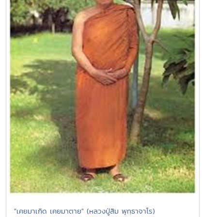
"เคยมาเกิด เคยมาตาย" (หลวงปู่สิม พุทฺธาจาโร)