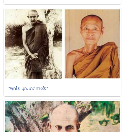
"พุทโธ บุญเกิดทางใจ"