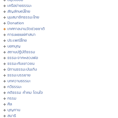
เครือข่ายธรรมะ
สัญลักษณ์ไทย
มุมสมาชิกธรรมะไทย
Donation
เทศกาลงานวัดช่วยชาติ
การเผยแผ่ศาสนา
ประเพณีไทย
บอกบุญ
สถานปฏิบัติธรรม
ธรรมะจากหลวงพ่อ
ธรรมะกับเยาวชน
นิทานธรรมะบันเทิง
ธรรมะบรรยาย
บทความธรรมะ
กวีธรรมะ
คติธรรม คำคม โดนใจ
กรรม
ศีล
บุญทาน
สมาธิ