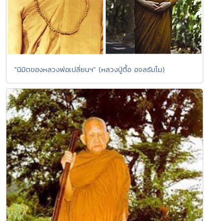
"นิมิตของหลวงพ่อเปลี่ยนฯ" (หลวงปู่ตื้อ อจลธัมโม)