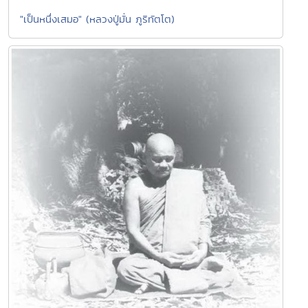
"เป็นหนึ่งเสมอ" (หลวงปู่มั่น ภูริทัตโต)