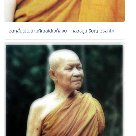
อดกลั้นไม่ไปตามกิเลสได้ใจก็สงบ : หลวงปู่เหรียญ วรลาโภ