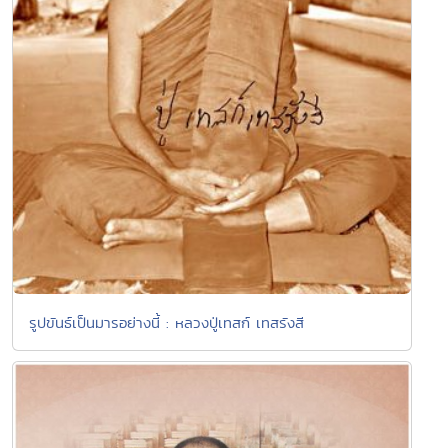
รูปขันธ์เป็นมารอย่างนี้ : หลวงปู่เทสก์ เทสรังสี