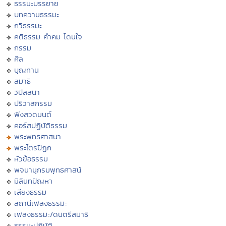
ธรรมะบรรยาย
บทความธรรมะ
กวีธรรมะ
คติธรรม คำคม โดนใจ
กรรม
ศีล
บุญทาน
สมาธิ
วิปัสสนา
ปริวาสกรรม
ฟังสวดมนต์
คอร์สปฏิบัติธรรม
พระพุทธศาสนา
พระไตรปิฏก
หัวข้อธรรม
พจนานุกรมพุทธศาสน์
มิลินทปัญหา
เสียงธรรม
สถานีเพลงธรรมะ
เพลงธรรมะ/ดนตรีสมาธิ
ธรรมะปฏิบัติ