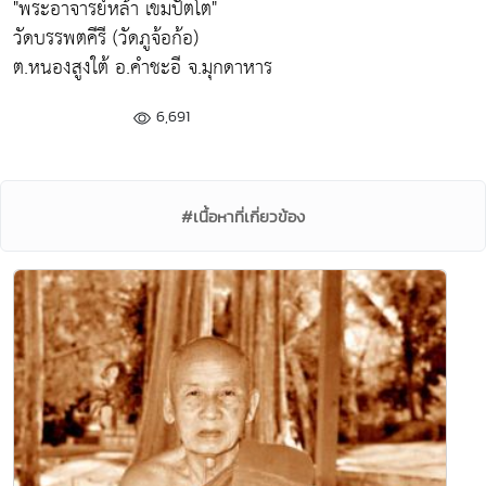
"พระอาจารย์หล้า เขมปัตโต"
วัดบรรพตคีรี (วัดภูจ้อก้อ)
ต.หนองสูงใต้ อ.คำชะอี จ.มุกดาหาร
6,691
#เนื้อหาที่เกี่ยวข้อง