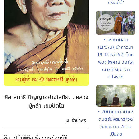
กรรมได้"
• มรณานุสติ
(EP6/8) นำภาวนา
[9-12 ธ.ค.62] โดย
พอจ.ไพศาล วิสาโล
ณ.อาศรมมาตา
จ.โคราช
ศีล สมาธิ ปัญญาอย่างโลกียะ : หลวง
ปู่หล้า เขมปัตโต
• 20นาทีเข้าสมาธิ/
ดนตรีนั่งสมาธิ/จิต
จำปาพร
ผ่อนคลาย /หลับ
เป็นสุข
ศีล...ปฏิบัติศีลเพื่อมนุษย์สมบัติ