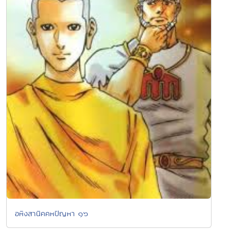
อหิงสานิคคหปัญหา ๑๖