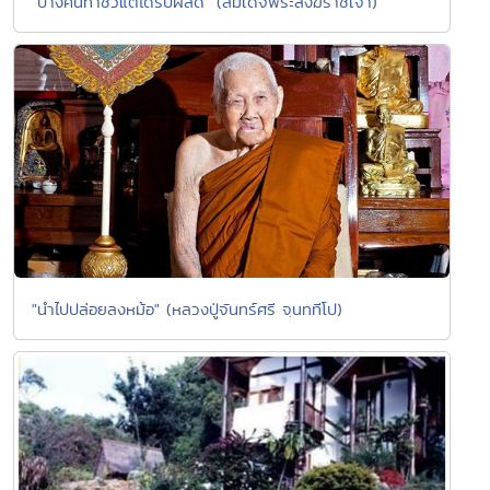
"บางคนทำชั่วแต่ได้รับผลดี" (สมเด็จพระสังฆราชเจ้า)
"นำไปปล่อยลงหม้อ" (หลวงปู่จันทร์ศรี จฺนททีโป)