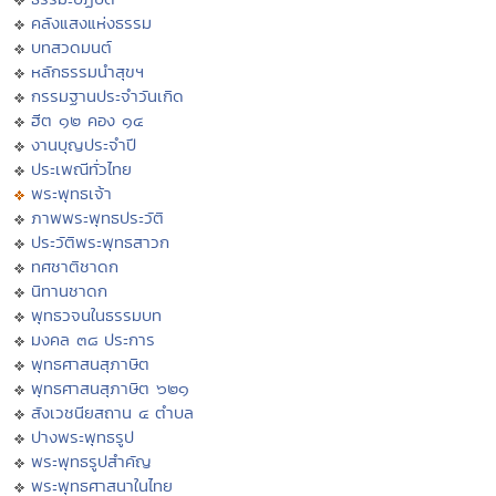
คลังแสงแห่งธรรม
บทสวดมนต์
หลักธรรมนำสุขฯ
กรรมฐานประจำวันเกิด
ฮีต ๑๒ คอง ๑๔
งานบุญประจำปี
ประเพณีทั่วไทย
พระพุทธเจ้า
ภาพพระพุทธประวัติ
ประวัติพระพุทธสาวก
ทศชาติชาดก
นิทานชาดก
พุทธวจนในธรรมบท
มงคล ๓๘ ประการ
พุทธศาสนสุภาษิต
พุทธศาสนสุภาษิต ๖๒๑
สังเวชนียสถาน ๔ ตำบล
ปางพระพุทธรูป
พระพุทธรูปสำคัญ
พระพุทธศาสนาในไทย