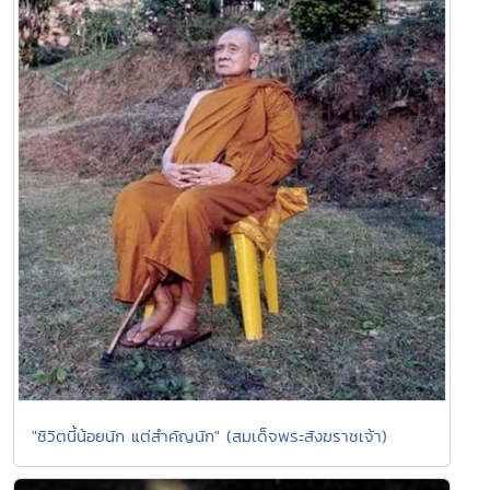
"ชิวิตนี้น้อยนัก แต่สำคัญนัก" (สมเด็จพระสังฆราชเจ้า)