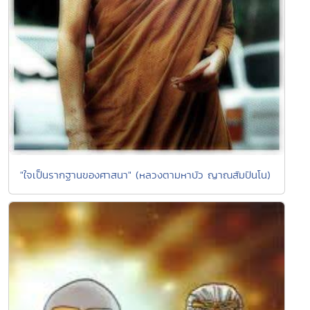
"ใจเป็นรากฐานของศาสนา" (หลวงตามหาบัว ญาณสัมปันโน)