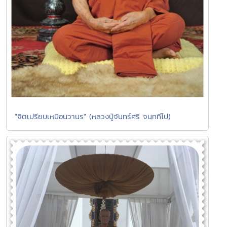
"จิตเปรียบเหมือนวานร" (หลวงปู่จันทร์ศรี จนฺททีโป)