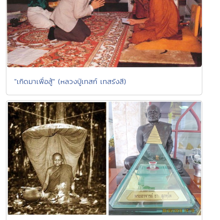
"เกิดมาเพื่อสู้" (หลวงปู่เทสก์ เทสรังสี)