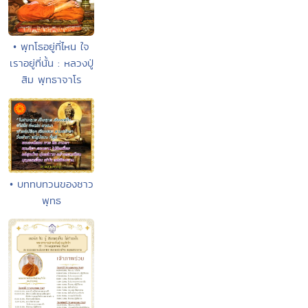
• พุทโธอยู่ที่ไหน ใจ
เราอยู่ที่นั้น : หลวงปู่
สิม พุทธาจาโร
• บททบทวนของชาว
พุทธ