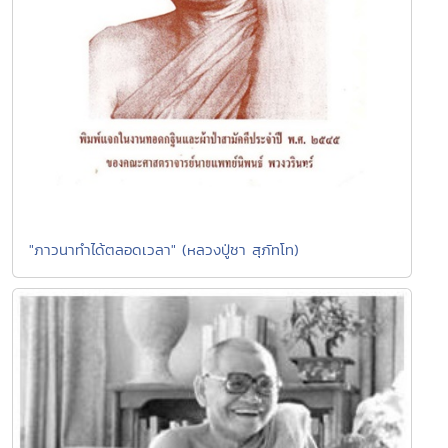
"ภาวนาทำได้ตลอดเวลา" (หลวงปู่ชา สุภัทโท)