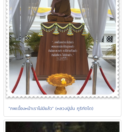
"ภพเบื้องหน้าเราไม่มีแล้ว" (หลวงปู่มั่น ภูริทัตโต)