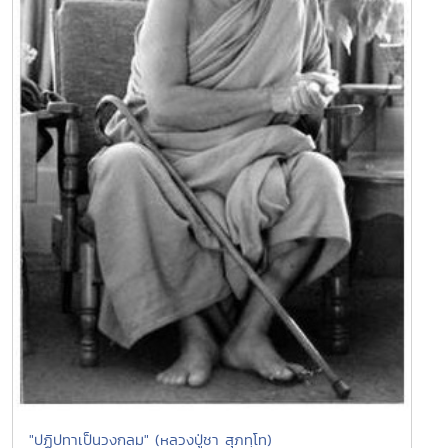
"ปฏิปทาเป็นวงกลม" (หลวงปู่ชา สุภทฺโท)