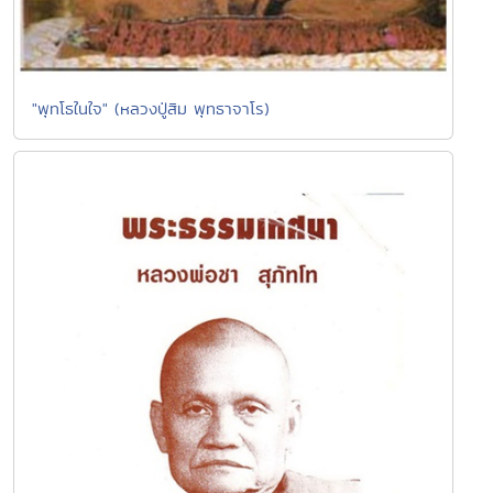
"พุทโธในใจ" (หลวงปู่สิม พุทธาจาโร)