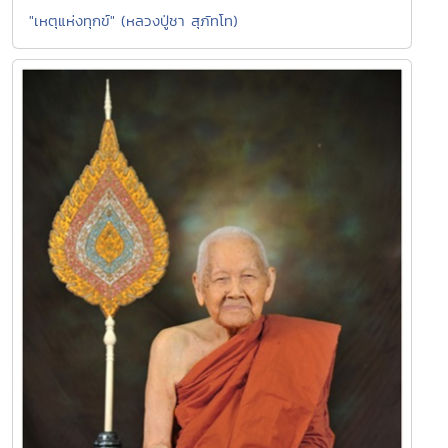
"เหตุแห่งทุกข์" (หลวงปู่ชา สุภัทโท)