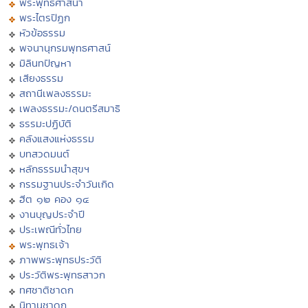
พระพุทธศาสนา
พระไตรปิฏก
หัวข้อธรรม
พจนานุกรมพุทธศาสน์
มิลินทปัญหา
เสียงธรรม
สถานีเพลงธรรมะ
เพลงธรรมะ/ดนตรีสมาธิ
ธรรมะปฏิบัติ
คลังแสงแห่งธรรม
บทสวดมนต์
หลักธรรมนำสุขฯ
กรรมฐานประจำวันเกิด
ฮีต ๑๒ คอง ๑๔
งานบุญประจำปี
ประเพณีทั่วไทย
พระพุทธเจ้า
ภาพพระพุทธประวัติ
ประวัติพระพุทธสาวก
ทศชาติชาดก
นิทานชาดก