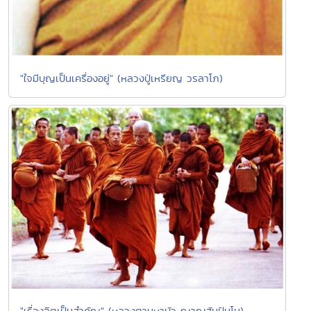
"ใจมีบุญเป็นเครื่องอยู่" (หลวงปู่เหรียญ วรลาโภ)
"เรื่องจิตเป็นสำคัญ" (หลวงตามหาบัว ญาณสัมปันโน)