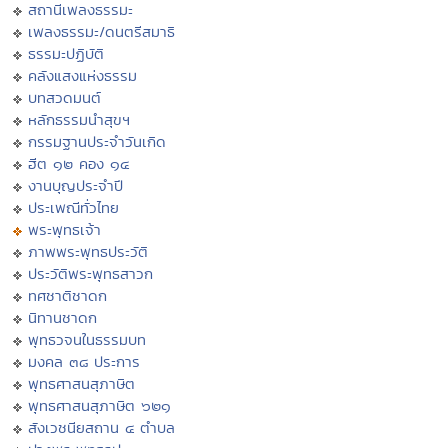
สถานีเพลงธรรมะ
เพลงธรรมะ/ดนตรีสมาธิ
ธรรมะปฏิบัติ
คลังแสงแห่งธรรม
บทสวดมนต์
หลักธรรมนำสุขฯ
กรรมฐานประจำวันเกิด
ฮีต ๑๒ คอง ๑๔
งานบุญประจำปี
ประเพณีทั่วไทย
พระพุทธเจ้า
ภาพพระพุทธประวัติ
ประวัติพระพุทธสาวก
ทศชาติชาดก
นิทานชาดก
พุทธวจนในธรรมบท
มงคล ๓๘ ประการ
พุทธศาสนสุภาษิต
พุทธศาสนสุภาษิต ๖๒๑
สังเวชนียสถาน ๔ ตำบล