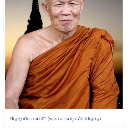
"ปัญญาศึกษาสมาธิ" (พระอาจารย์ทูล ขิปปปญโญ)