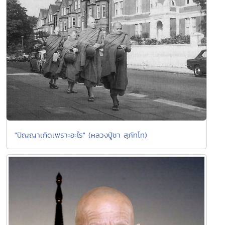
"ปัญญาเกิดเพราะอะไร" (หลวงปู่ชา สุภัทโท)