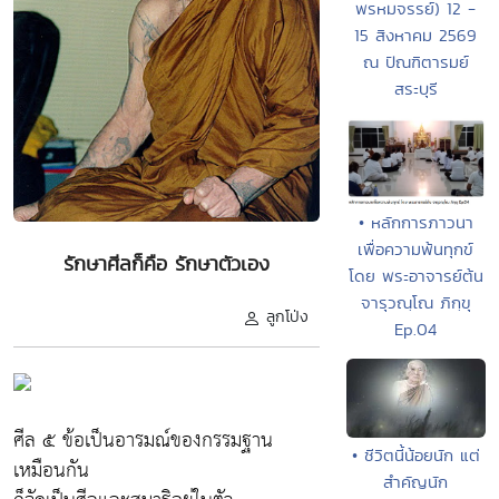
พรหมจรรย์) 12 -
15 สิงหาคม 2569
ณ ปัณฑิตารมย์
สระบุรี
• หลักการภาวนา
เพื่อความพ้นทุกข์
รักษาศีลก็คือ รักษาตัวเอง
โดย พระอาจารย์ต้น
จารุวณฺโณ ภิกฺขุ
ลูกโป่ง
Ep.04
ศีล ๕ ข้อเป็นอารมณ์ของกรรมฐาน
• ชีวิตนี้น้อยนัก แต่
เหมือนกัน
สำคัญนัก