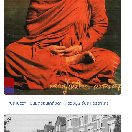
"บุญชื่อว่า เป็นมิตรอันใกล้ชิด" (หลวงปู่เหรียญ วรลาโภ)