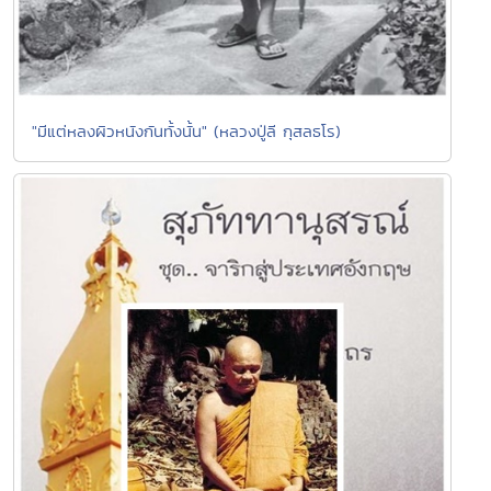
"มีแต่หลงผิวหนังกันทั้งนั้น" (หลวงปู่ลี กุสลธโร)