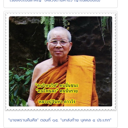
"นายพรานคืนศีล" ตอนที่ ๑๕. "บทส่งท้าย บุคคล ๔ ประเภท"