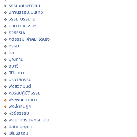
ธรรมะกับเยาวชน
นิทานธรรมะบันเทิง
ธรรมะบรรยาย
บทความธรรมะ
กวีธรรมะ
คติธรรม คำคม โดนใจ
กรรม
ศีล
บุญทาน
สมาธิ
วิปัสสนา
ปริวาสกรรม
ฟังสวดมนต์
คอร์สปฏิบัติธรรม
พระพุทธศาสนา
พระไตรปิฏก
หัวข้อธรรม
พจนานุกรมพุทธศาสน์
มิลินทปัญหา
เสียงธรรม