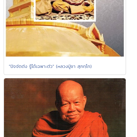
"ปัจจัตตัง รู้ได้เฉพาะตัว" (หลวงปู่ชา สุภทฺโท)