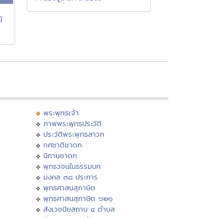
์
พระพุทธเจ้า
ภาพพระพุทธประวัติ
ประวัติพระพุทธสาวก
ทศชาติชาดก
นิทานชาดก
พุทธวจนในธรรมบท
มงคล ๓๘ ประการ
พุทธศาสนสุภาษิต
พุทธศาสนสุภาษิต ๖๒๑
สังเวชนียสถาน ๔ ตำบล