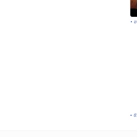
• อ
• ช