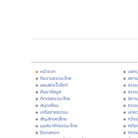
หน้าแรก
บอก
ทีมงานธรรมะไทย
สถาน
แผนผังเว็บไซต์
ธรรม
ค้นหาข้อมูล
ธรรม
ติดต่อธรรมะไทย
นิทาน
สมุดเยี่ยม
ธรรม
เครือข่ายธรรมะ
บทคว
สัญลักษณ์ไทย
กวีธ
มุมสมาชิกธรรมะไทย
คติธ
Donation
กรร