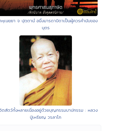
าหุเนยฺยา จ ปุตฺตานํ อนึ่งมารดาบิดาเป็นผู้ควรคำนับของ
บุตร
ีวิตสัตว์ทั้งหลายเนื่องอยู่ด้วยบุญกรรมบาปกรรม : หลวง
ปู่เหรียญ วรลาโภ