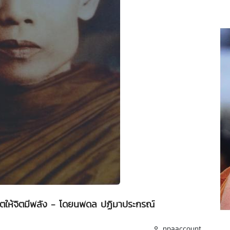
ิตให้จิตมีพลัง - โดยนพดล ปฏิมาประกรณ์
npaaccount