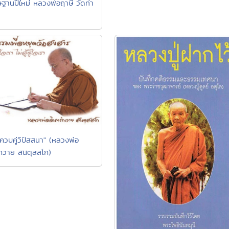
ษฐานปีใหม่ หลวงพ่อฤาษี วัดท่า
ควบคู่วิปัสสนา" (หลวงพ่อ
์ถวาย สันตุสสโก)