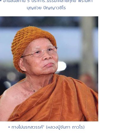
• อานิสงส์ทาน 5 ประการ..ธรรมะคลายทุกข์ พระมหา
บุญช่วย ปัญญาวชิโร
• ทางไปนรกสวรรค์" (หลวงปู่จันทา ถาวโร)