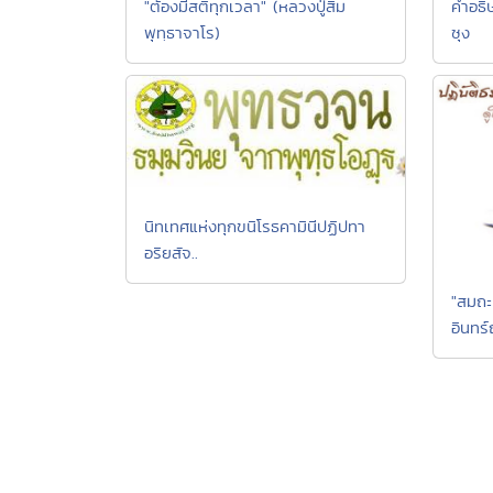
คำอธิ
"ต้องมีสติทุกเวลา" (หลวงปู่สิม
ซุง
พุทฺธาจาโร)
นิทเทศแห่งทุกขนิโรธคามินีปฏิปทา
อริยสัจ..
"สมถะ
อินทร