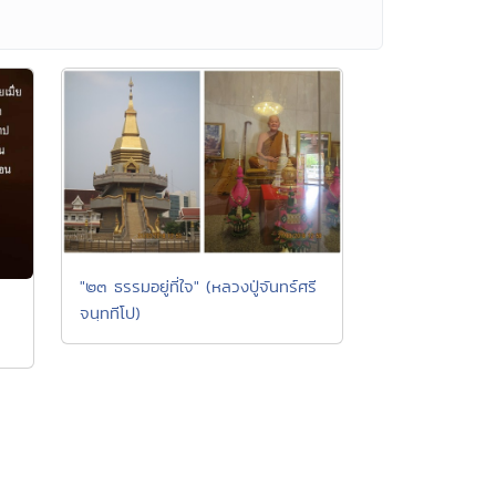
"๒๓ ธรรมอยู่ที่ใจ" (หลวงปู่จันทร์ศรี
จนฺททีโป)