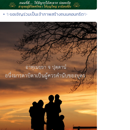
• ✨ขอเชิญร่วมเป็นเจ้าภาพสร้างถนนคอนกรีต✨