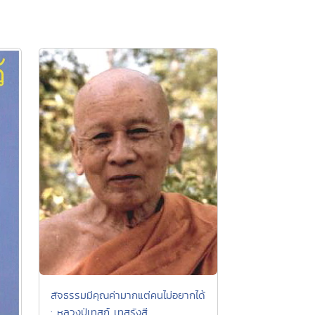
สัจธรรมมีคุณค่ามากแต่คนไม่อยากได้
: หลวงปู่เทสก์ เทสรังสี