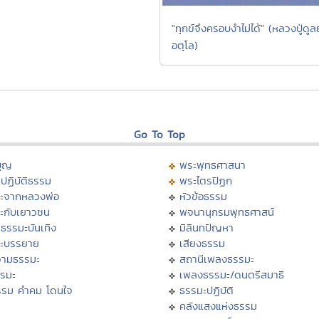
"ทุกข์จึงครอบงำไม่ได้" (หลวงปู่ดูลย
อตุโล)
Go To Top
บุญ
พระพุทธศาสนา
ปฏิบัติธรรม
พระไตรปิฏก
ะจากหลวงพ่อ
หัวข้อธรรม
ะกับเยาวชน
พจนานุกรมพุทธศาสน์
ธรรมะบันเทิง
มิลินทปัญหา
ะบรรยาย
เสียงธรรม
ามธรรมะ
สถานีเพลงธรรมะ
รรมะ
เพลงธรรมะ/ดนตรีสมาธิ
รรม คำคม โดนใจ
ธรรมะปฏิบัติ
ม
คลังแสงแห่งธรรม