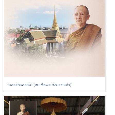
"หลงรักหลงชัง" (สมเด็จพระสังฆราชเจ้า)