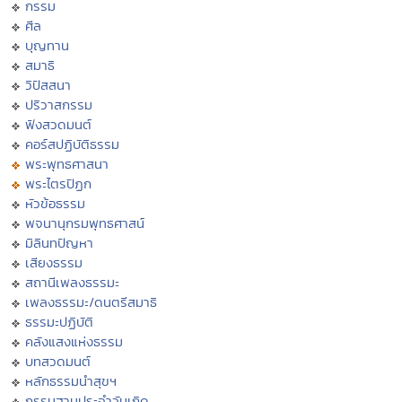
กรรม
ศีล
บุญทาน
สมาธิ
วิปัสสนา
ปริวาสกรรม
ฟังสวดมนต์
คอร์สปฏิบัติธรรม
พระพุทธศาสนา
พระไตรปิฏก
หัวข้อธรรม
พจนานุกรมพุทธศาสน์
มิลินทปัญหา
เสียงธรรม
สถานีเพลงธรรมะ
เพลงธรรมะ/ดนตรีสมาธิ
ธรรมะปฏิบัติ
คลังแสงแห่งธรรม
บทสวดมนต์
หลักธรรมนำสุขฯ
กรรมฐานประจำวันเกิด