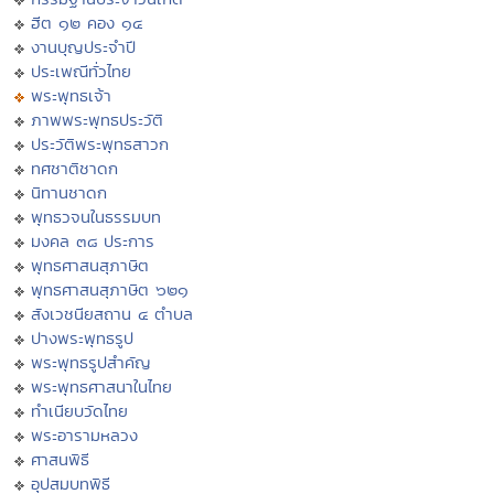
ฮีต ๑๒ คอง ๑๔
งานบุญประจำปี
ประเพณีทั่วไทย
พระพุทธเจ้า
ภาพพระพุทธประวัติ
ประวัติพระพุทธสาวก
ทศชาติชาดก
นิทานชาดก
พุทธวจนในธรรมบท
มงคล ๓๘ ประการ
พุทธศาสนสุภาษิต
พุทธศาสนสุภาษิต ๖๒๑
สังเวชนียสถาน ๔ ตำบล
ปางพระพุทธรูป
พระพุทธรูปสำคัญ
พระพุทธศาสนาในไทย
ทำเนียบวัดไทย
พระอารามหลวง
ศาสนพิธี
อุปสมบทพิธี