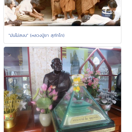
"มันไม่สงบ" (หลวงปู่ชา สุภัทโท)