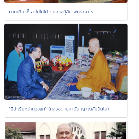
บาทเดียวก็เอาไปไม่ได้ : หลวงปู่สิม พุทธาจาโร
"นี่ล่ะเรียกว่ากองแห" (หลวงตามหาบัว ญาณสัมปันโน)