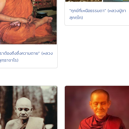
"ทุกข์ที่เหนือธรรมดา" (หลวงปู่ชา
สุภทฺโท)
ตเราต้องถึงซึ่งความตาย" (หลวง
 พุทฺธาจาโร)