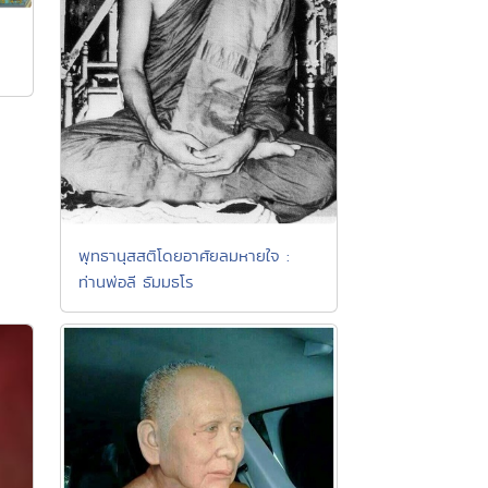
พุทธานุสสติโดยอาศัยลมหายใจ :
ท่านพ่อลี ธัมมธโร