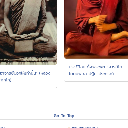
ประวัติสมเด็จพระพุฒาจารย์โต -
อาจารย์บอกให้เท่านั้น" (หลวง
โดยนพดล ปฏิมาประกรณ์
สุภทฺโท)
Go To Top
บุญ
พระพุทธศาสนา