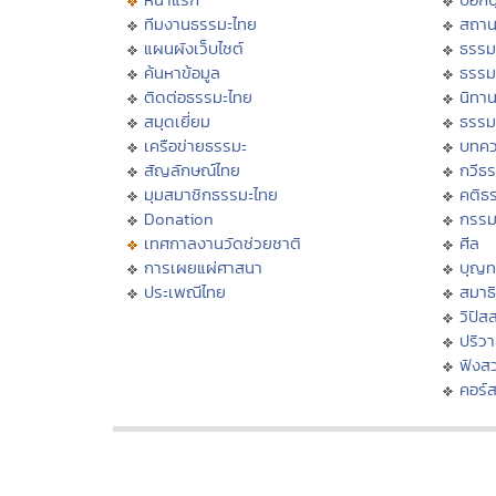
ทีมงานธรรมะไทย
สถาน
แผนผังเว็บไซต์
ธรรม
ค้นหาข้อมูล
ธรรม
ติดต่อธรรมะไทย
นิทาน
สมุดเยี่ยม
ธรรม
เครือข่ายธรรมะ
บทคว
สัญลักษณ์ไทย
กวีธ
มุมสมาชิกธรรมะไทย
คติธ
Donation
กรร
เทศกาลงานวัดช่วยชาติ
ศีล
การเผยแผ่ศาสนา
บุญท
ประเพณีไทย
สมาธิ
วิปัส
ปริว
ฟังส
คอร์ส