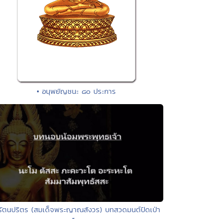
• อนุพยัญชนะ ๘๐ ประการ
รัตนปริตร (สมเด็จพระญาณสังวร) บทสวดมนต์ปัดเป่า