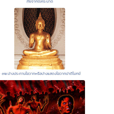
ภัยจากโรคระบาด
• ๓๒.ปางประทานโอวาทหรือปางแสดงโอวาทปาติโมกข์