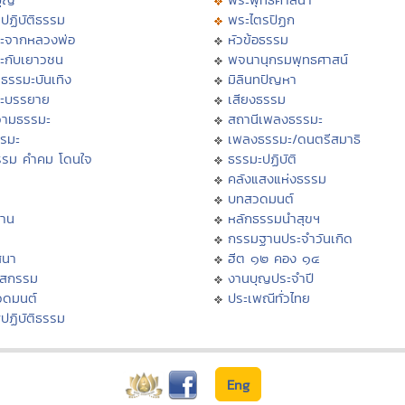
ปฏิบัติธรรม
พระไตรปิฏก
ะจากหลวงพ่อ
หัวข้อธรรม
ะกับเยาวชน
พจนานุกรมพุทธศาสน์
ธรรมะบันเทิง
มิลินทปัญหา
ะบรรยาย
เสียงธรรม
ามธรรมะ
สถานีเพลงธรรมะ
รรมะ
เพลงธรรมะ/ดนตรีสมาธิ
รรม คำคม โดนใจ
ธรรมะปฏิบัติ
ม
คลังแสงแห่งธรรม
บทสวดมนต์
าน
หลักธรรมนำสุขฯ
กรรมฐานประจำวันเกิด
สนา
ฮีต ๑๒ คอง ๑๔
าสกรรม
งานบุญประจำปี
วดมนต์
ประเพณีทั่วไทย
ปฏิบัติธรรม
Eng