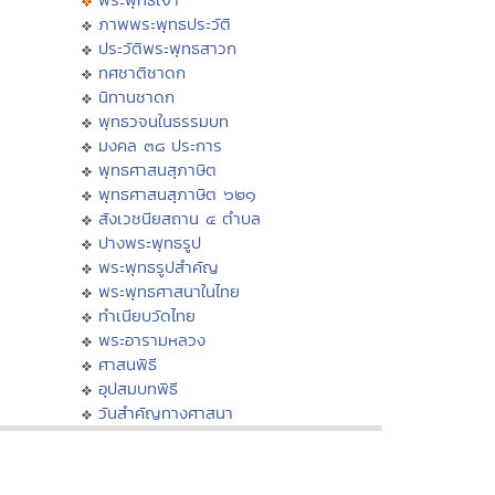
ภาพพระพุทธประวัติ
ประวัติพระพุทธสาวก
ทศชาติชาดก
นิทานชาดก
พุทธวจนในธรรมบท
มงคล ๓๘ ประการ
พุทธศาสนสุภาษิต
พุทธศาสนสุภาษิต ๖๒๑
สังเวชนียสถาน ๔ ตำบล
ปางพระพุทธรูป
พระพุทธรูปสำคัญ
พระพุทธศาสนาในไทย
ทำเนียบวัดไทย
พระอารามหลวง
ศาสนพิธี
อุปสมบทพิธี
วันสำคัญทางศาสนา