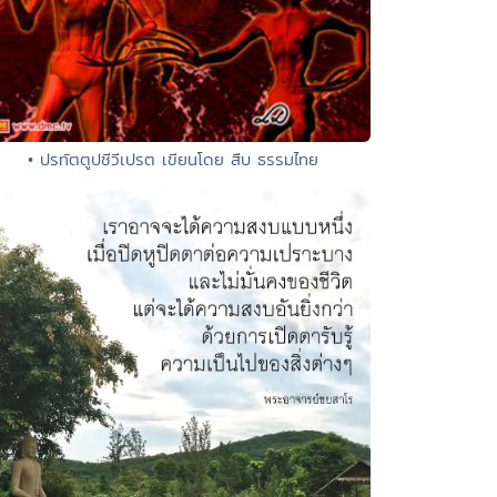
• ปรทัตตูปชีวีเปรต เขียนโดย สืบ ธรรมไทย