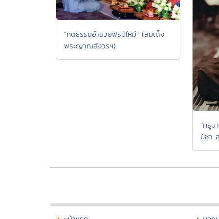
"คติธรรมอำนวยพรปีใหม่" (สมเด็จ
พระญาณสังวรฯ)
"ครูบา
ปู่ชา 
หน้าแรก
บอก