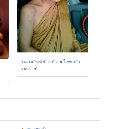
"คนสามัญรักกิเลส"(สมเด็จพระสัฆ
ราชเจ้าฯ)
พระพุทธเจ้า