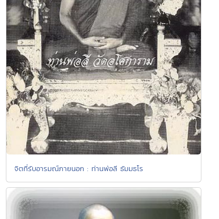
จิตที่รับอารมณ์ภายนอก : ท่านพ่อลี ธัมมธโร