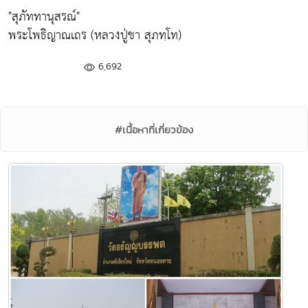
"สุภัททานุสรณ์"
พระโพธิญาณเถร (หลวงปู่ชา สุภทฺโท)
6,692
#เนื้อหาที่เกี่ยวข้อง