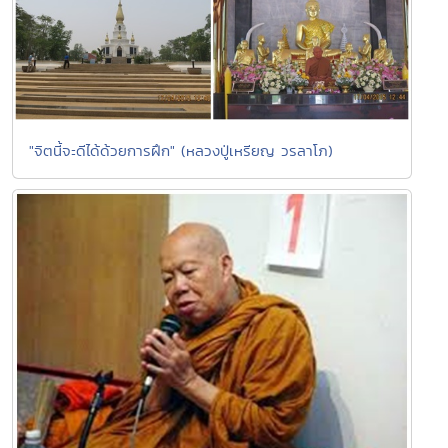
"จิตนี้จะดีได้ด้วยการฝึก" (หลวงปู่เหรียญ วรลาโภ)