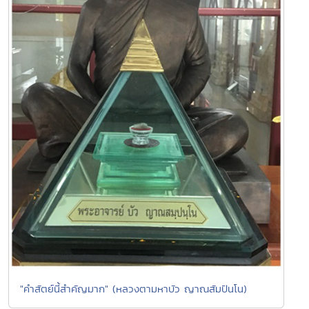
"คำสัตย์นี้สำคัญมาก" (หลวงตามหาบัว ญาณสัมปันโน)