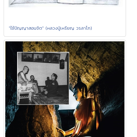
"ใช้ปัญญาสอนจิต" (หลวงปู่เหรียญ วรลาโภ)