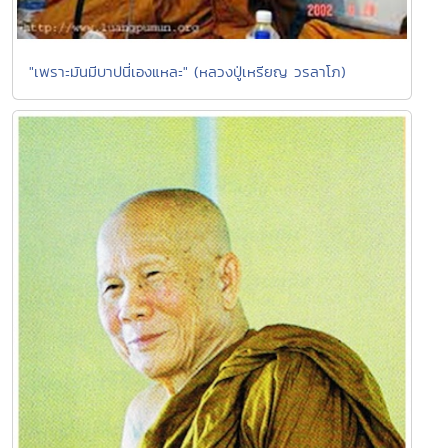
"เพราะมันมีบาปนี่เองแหละ" (หลวงปู่เหรียญ วรลาโภ)