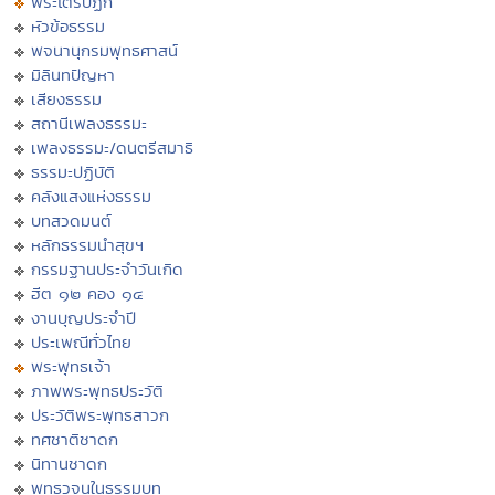
พระไตรปิฏก
หัวข้อธรรม
พจนานุกรมพุทธศาสน์
มิลินทปัญหา
เสียงธรรม
สถานีเพลงธรรมะ
เพลงธรรมะ/ดนตรีสมาธิ
ธรรมะปฏิบัติ
คลังแสงแห่งธรรม
บทสวดมนต์
หลักธรรมนำสุขฯ
กรรมฐานประจำวันเกิด
ฮีต ๑๒ คอง ๑๔
งานบุญประจำปี
ประเพณีทั่วไทย
พระพุทธเจ้า
ภาพพระพุทธประวัติ
ประวัติพระพุทธสาวก
ทศชาติชาดก
นิทานชาดก
พุทธวจนในธรรมบท