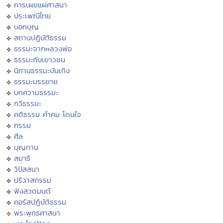
การเผยแผ่ศาสนา
ประเพณีไทย
บอกบุญ
สถานปฏิบัติธรรม
ธรรมะจากหลวงพ่อ
ธรรมะกับเยาวชน
นิทานธรรมะบันเทิง
ธรรมะบรรยาย
บทความธรรมะ
กวีธรรมะ
คติธรรม คำคม โดนใจ
กรรม
ศีล
บุญทาน
สมาธิ
วิปัสสนา
ปริวาสกรรม
ฟังสวดมนต์
คอร์สปฏิบัติธรรม
พระพุทธศาสนา