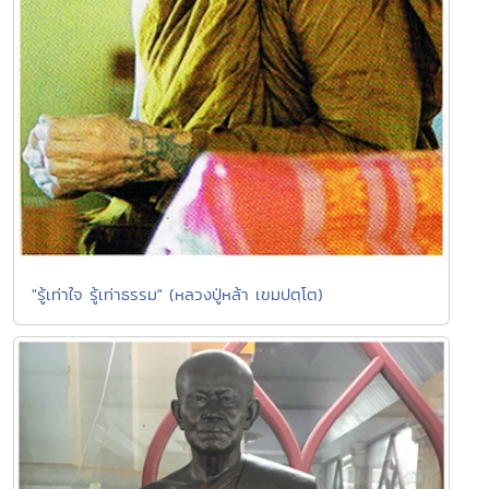
"รู้เท่าใจ รู้เท่าธรรม" (หลวงปู่หล้า เขมปตฺโต)