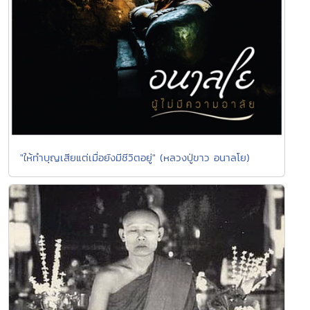
"ให้ทำบุญเสียแต่เมื่อยังมีชีวิตอยู่" (หลวงปู่ขาว อนาลโย)