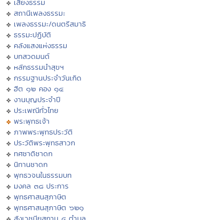
เสียงธรรม
สถานีเพลงธรรมะ
เพลงธรรมะ/ดนตรีสมาธิ
ธรรมะปฏิบัติ
คลังแสงแห่งธรรม
บทสวดมนต์
หลักธรรมนำสุขฯ
กรรมฐานประจำวันเกิด
ฮีต ๑๒ คอง ๑๔
งานบุญประจำปี
ประเพณีทั่วไทย
พระพุทธเจ้า
ภาพพระพุทธประวัติ
ประวัติพระพุทธสาวก
ทศชาติชาดก
นิทานชาดก
พุทธวจนในธรรมบท
มงคล ๓๘ ประการ
พุทธศาสนสุภาษิต
พุทธศาสนสุภาษิต ๖๒๑
สังเวชนียสถาน ๔ ตำบล