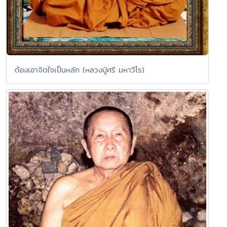
ต้องเอาจิตใจเป็นหลัก (หลวงปู่ศรี มหาวีโร)