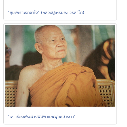
"สุขเพราะรักษาใจ" (หลวงปู่เหรียญ วรลาโภ)
"เล่าเรื่องพระนางพิมพาและพุทธมารดา"