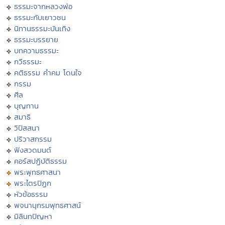
ธรรมะจากหลวงพ่อ
ธรรมะกับเยาวชน
นิทานธรรมะบันเทิง
ธรรมะบรรยาย
บทความธรรมะ
กวีธรรมะ
คติธรรม คำคม โดนใจ
กรรม
ศีล
บุญทาน
สมาธิ
วิปัสสนา
ปริวาสกรรม
ฟังสวดมนต์
คอร์สปฏิบัติธรรม
พระพุทธศาสนา
พระไตรปิฏก
หัวข้อธรรม
พจนานุกรมพุทธศาสน์
มิลินทปัญหา