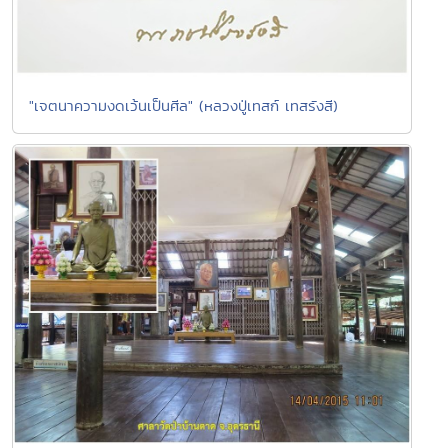
"เจตนาความงดเว้นเป็นศีล" (หลวงปู่เทสก์ เทสรังสี)