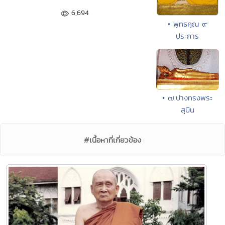
6,694
• พุทธคุณ ๙
ประการ
• ๗.ปางทรงพระ
สุบิน
#เนื้อหาที่เกี่ยวข้อง