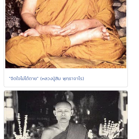
"จิตใจไม่ได้ตาย" (หลวงปู่สิม พุทฺธาจาโร)