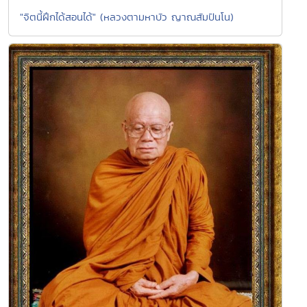
"จิตนี้ฝึกได้สอนได้" (หลวงตามหาบัว ญาณสัมปันโน)