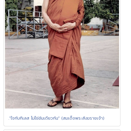
."ใจกับกิเลส ไม่ใช่อันเดียวกัน" (สมเด็จพระสังฆราชเจ้า)