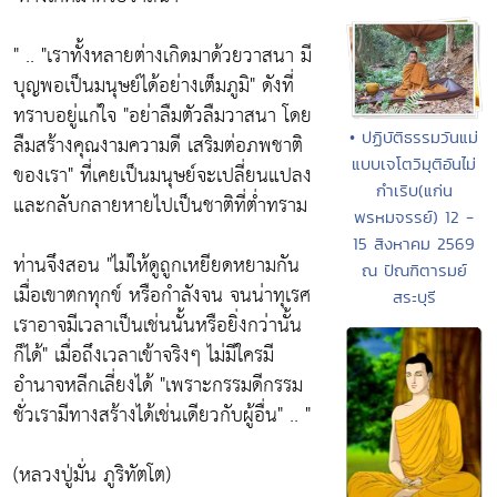
" .. "เราทั้งหลายต่างเกิดมาด้วยวาสนา มี
บุญพอเป็นมนุษย์ได้อย่างเต็มภูมิ" ดังที่
ทราบอยู่แก่ใจ "อย่าลืมตัวลืมวาสนา โดย
• ปฏิบัติธรรมวันแม่
ลืมสร้างคุณงามความดี เสริมต่อภพชาติ
แบบเจโตวิมุติอันไม่
ของเรา" ที่เคยเป็นมนุษย์จะเปลี่ยนแปลง
กำเริบ(แก่น
และกลับกลายหายไปเป็นชาติที่ต่ำทราม
พรหมจรรย์) 12 -
15 สิงหาคม 2569
ท่านจึงสอน "ไม่ให้ดูถูกเหยียดหยามกัน
ณ ปัณฑิตารมย์
เมื่อเขาตกทุกข์ หรือกำลังจน จนน่าทุเรศ
สระบุรี
เราอาจมีเวลาเป็นเช่นนั้นหรือยิ่งกว่านั้น
ก็ได้" เมื่อถึงเวลาเข้าจริงๆ ไม่มีใครมี
อำนาจหลีกเลี่ยงได้ "เพราะกรรมดีกรรม
ชั่วเรามีทางสร้างได้เช่นเดียวกับผู้อื่น" .. "
(หลวงปู่มั่น ภูริทัตโต)