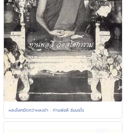
หลงโลกมืดกว่าหลงป่า : ท่านพ่อลี ธัมมธโร