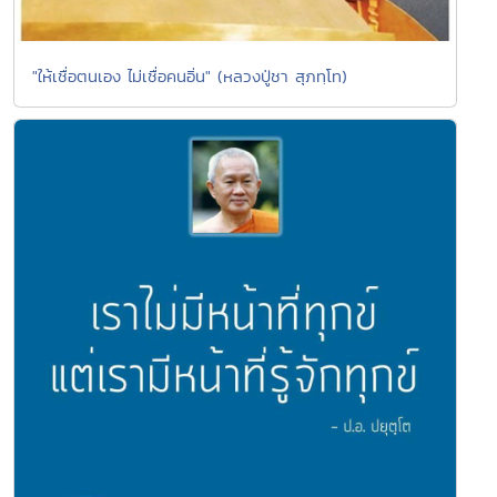
"ให้เชื่อตนเอง ไม่เชื่อคนอิ่น" (หลวงปู่ชา สุภทฺโท)