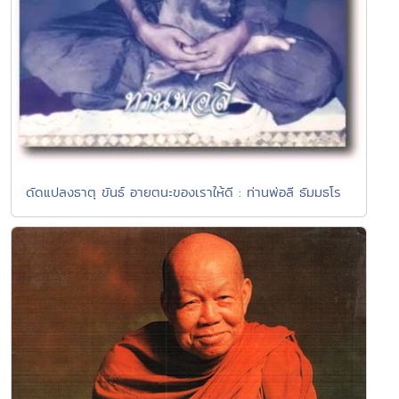
ดัดแปลงธาตุ ขันธ์ อายตนะของเราให้ดี : ท่านพ่อลี ธัมมธโร