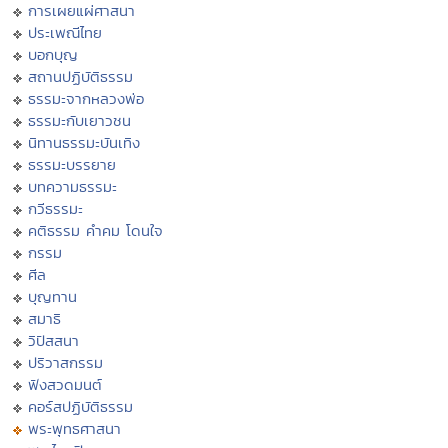
การเผยแผ่ศาสนา
ประเพณีไทย
บอกบุญ
สถานปฏิบัติธรรม
ธรรมะจากหลวงพ่อ
ธรรมะกับเยาวชน
นิทานธรรมะบันเทิง
ธรรมะบรรยาย
บทความธรรมะ
กวีธรรมะ
คติธรรม คำคม โดนใจ
กรรม
ศีล
บุญทาน
สมาธิ
วิปัสสนา
ปริวาสกรรม
ฟังสวดมนต์
คอร์สปฏิบัติธรรม
พระพุทธศาสนา