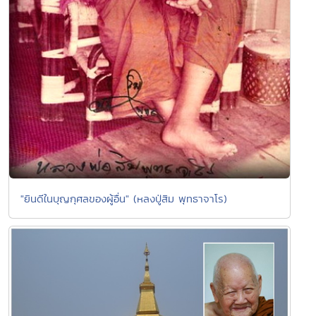
"ยินดีในบุญกุศลของผู้อื่น" (หลงปู่สิม พุทธาจาโร)