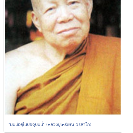
"มันมีอยู่ในปัจจุบันนี้" (หลวงปู่เหรียญ วรลาโภ)