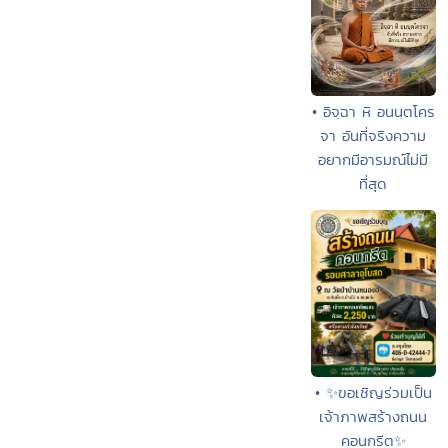
• อิจฺฉา หิ อนนฺตโคร
จา อันที่จริงความ
อยากมีอารมณ์ไม่มี
ที่สุด
• ✨ขอเชิญร่วมเป็น
เจ้าภาพสร้างถนน
คอนกรีต✨