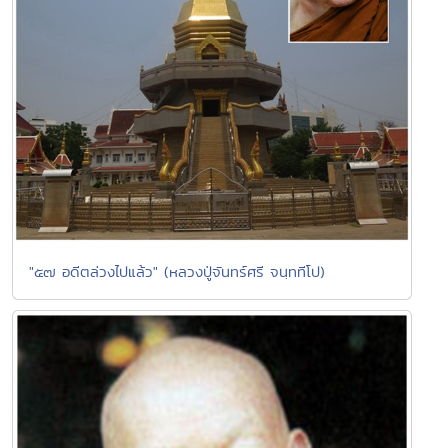
"๕๗ อดีตล่วงไปแล้ว" (หลวงปู่จันทร์ศรี จนฺททีโป)