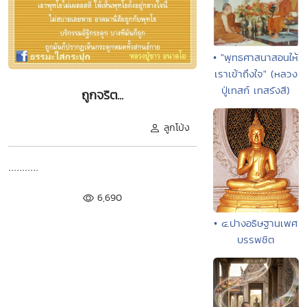
• "พุทธศาสนาสอนให้
เราเข้าถึงใจ" (หลวง
ปู่เทสก์ เทสรังสี)
ถูกจริต...
ลูกโป่ง
...........
6,690
• ๔.ปางอธิษฐานเพศ
บรรพชิต