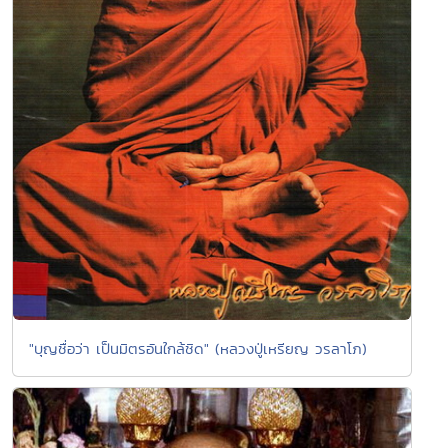
"บุญชื่อว่า เป็นมิตรอันใกล้ชิด" (หลวงปู่เหรียญ วรลาโภ)