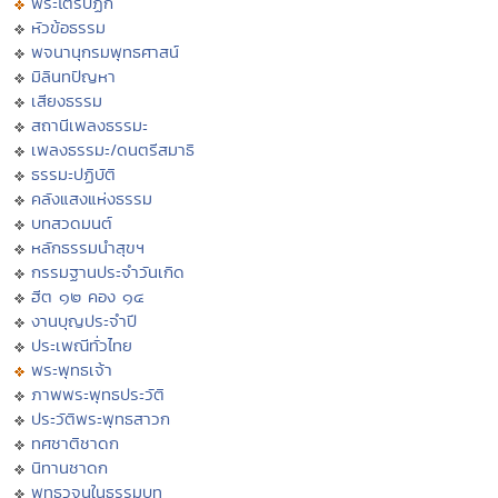
พระไตรปิฏก
หัวข้อธรรม
พจนานุกรมพุทธศาสน์
มิลินทปัญหา
เสียงธรรม
สถานีเพลงธรรมะ
เพลงธรรมะ/ดนตรีสมาธิ
ธรรมะปฏิบัติ
คลังแสงแห่งธรรม
บทสวดมนต์
หลักธรรมนำสุขฯ
กรรมฐานประจำวันเกิด
ฮีต ๑๒ คอง ๑๔
งานบุญประจำปี
ประเพณีทั่วไทย
พระพุทธเจ้า
ภาพพระพุทธประวัติ
ประวัติพระพุทธสาวก
ทศชาติชาดก
นิทานชาดก
พุทธวจนในธรรมบท