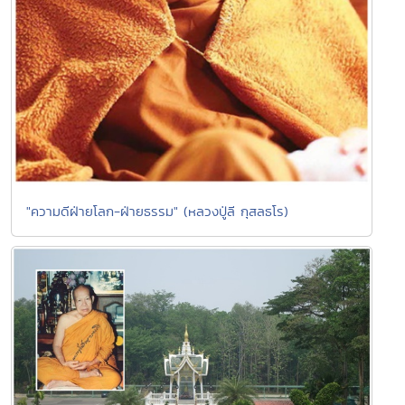
"ความดีฝ่ายโลก-ฝ่ายธรรม" (หลวงปู่ลี กุสลธโร)