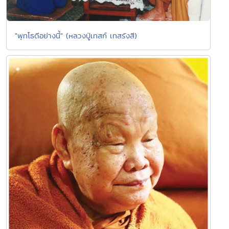
"พุทโธดีอย่างนี้" (หลวงปู่เทสก์ เทสรังสี)