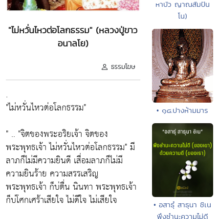
หาบัว ญาณสัมปัน
โน)
"ไม่หวั่นไหวต่อโลกธรรม" (หลวงปู่ขาว
อนาลโย)
ธรรมโฆษ
.
"ไม่หวั่นไหวต่อโลกธรรม"
• ๑๘.ปางห้ามมาร
" .. "จิตของพระอริยเจ้า จิตของ
พระพุทธเจ้า ไม่หวั่นไหวต่อโลกธรรม" มี
ลาภก็ไม่มีความยินดี เสื่อมลาภก็ไม่มี
ความยินร้าย ความสรรเสริญ
พระพุทธเจ้า ก็บ่ตื่น นินทา พระพุทธเจ้า
ก็บ่โศกเศร้าเสียใจ ไม่ดีใจ ไม่เสียใจ
• อสาธุํ สาธุนา ชิเน
พึงชำนะความไม่ดี