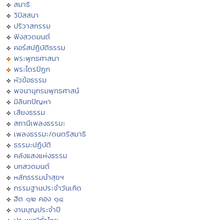
สมาธิ
วิปัสสนา
ปริวาสกรรม
ฟังสวดมนต์
คอร์สปฏิบัติธรรม
พระพุทธศาสนา
พระไตรปิฏก
หัวข้อธรรม
พจนานุกรมพุทธศาสน์
มิลินทปัญหา
เสียงธรรม
สถานีเพลงธรรมะ
เพลงธรรมะ/ดนตรีสมาธิ
ธรรมะปฏิบัติ
คลังแสงแห่งธรรม
บทสวดมนต์
หลักธรรมนำสุขฯ
กรรมฐานประจำวันเกิด
ฮีต ๑๒ คอง ๑๔
งานบุญประจำปี