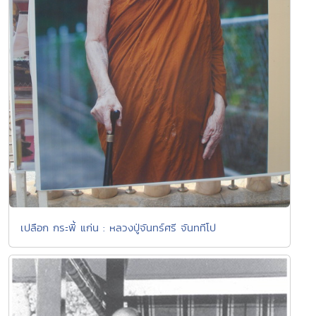
เปลือก กระพี้ แก่น : หลวงปู่จันทร์ศรี จันททีโป