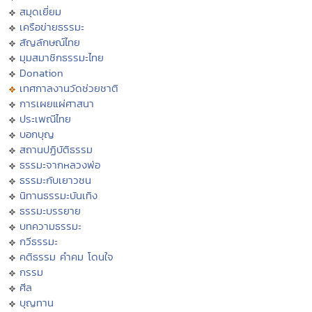
สมุดเยี่ยม
เครือข่ายธรรมะ
สัญลักษณ์ไทย
มุมสมาชิกธรรมะไทย
Donation
เทศกาลงานวัดช่วยชาติ
การเผยแผ่ศาสนา
ประเพณีไทย
บอกบุญ
สถานปฏิบัติธรรม
ธรรมะจากหลวงพ่อ
ธรรมะกับเยาวชน
นิทานธรรมะบันเทิง
ธรรมะบรรยาย
บทความธรรมะ
กวีธรรมะ
คติธรรม คำคม โดนใจ
กรรม
ศีล
บุญทาน