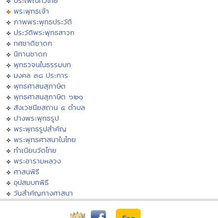
ประเพณีทั่วไทย
พระพุทธเจ้า
ภาพพระพุทธประวัติ
ประวัติพระพุทธสาวก
ทศชาติชาดก
นิทานชาดก
พุทธวจนในธรรมบท
มงคล ๓๘ ประการ
พุทธศาสนสุภาษิต
พุทธศาสนสุภาษิต ๖๒๑
สังเวชนียสถาน ๔ ตำบล
ปางพระพุทธรูป
พระพุทธรูปสำคัญ
พระพุทธศาสนาในไทย
ทำเนียบวัดไทย
พระอารามหลวง
ศาสนพิธี
อุปสมบทพิธี
วันสำคัญทางศาสนา