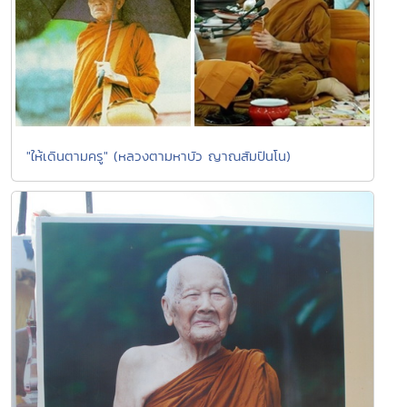
"ให้เดินตามครู" (หลวงตามหาบัว ญาณสัมปันโน)