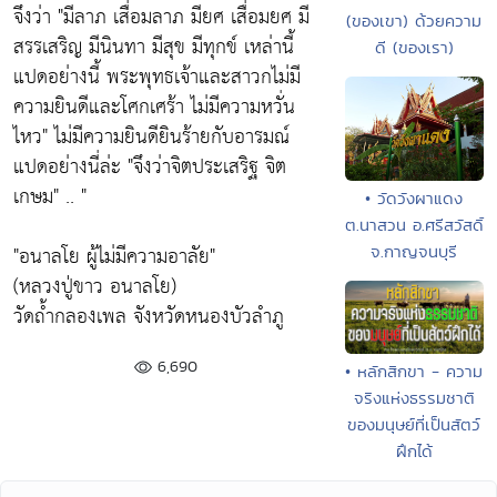
จึงว่า "มีลาภ เสื่อมลาภ มียศ เสื่อมยศ มี
(ของเขา) ด้วยความ
สรรเสริญ มีนินทา มีสุข มีทุกข์ เหล่านี้
ดี (ของเรา)
แปดอย่างนี้ พระพุทธเจ้าและสาวกไม่มี
ความยินดีและโศกเศร้า ไม่มีความหวั่น
ไหว" ไม่มีความยินดียินร้ายกับอารมณ์
แปดอย่างนี่ล่ะ "จึงว่าจิตประเสริฐ จิต
เกษม" .. "
• วัดวังผาแดง
ต.นาสวน อ.ศรีสวัสดิ์
"อนาลโย ผู้ไม่มีความอาลัย"
จ.กาญจนบุรี
(หลวงปู่ขาว อนาลโย)
วัดถํ้ากลองเพล จังหวัดหนองบัวลำภู
6,690
• หลักสิกขา - ความ
จริงแห่งธรรมชาติ
ของมนุษย์ที่เป็นสัตว์
ฝึกได้