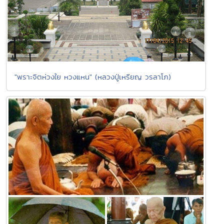
"พราะจิตห่วงใย หวงแหน" (หลวงปู่เหรียญ วรลาโภ)