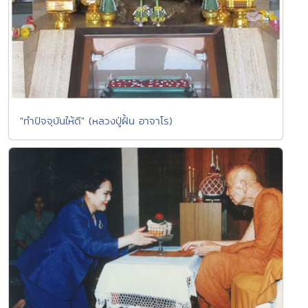
"ทำปัจจุบันให้ดี" (หลวงปู่ฝั้น อาจาโร)