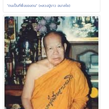
"ตนเป็นที่พึ่งของตน" (หลวงปู่ขาว อนาลโย)